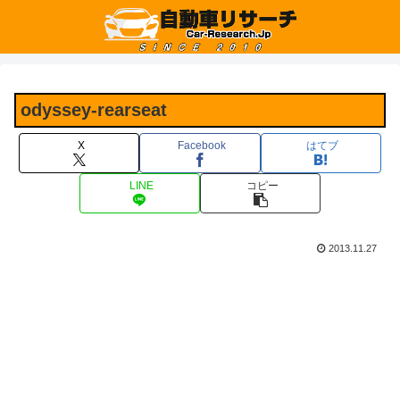
odyssey-rearseat
X
Facebook
はてブ
LINE
コピー
2013.11.27