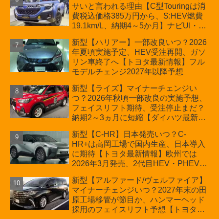
サいと言われる理由【C型Touringは消
費税込価格385万円から、S:HEV燃費
19.1km/L、納期4～5か月】ナビUI・冬
用タイヤ・ウィルダネス日本発売は？
新型【ハリアー】一部改良いつ？2026
カーオブザイヤーとJNCAP大賞受賞後
年夏頃実施予定、HEV受注再開、ガソ
も残る注意点
リン車終了へ【トヨタ最新情報】フル
モデルチェンジ2027年以降予想
新型【ライズ】マイナーチェンジい
つ？2026年秋頃一部改良の実施予想、
フェイスリフト期待、受注停止まだ？
納期2～3ヵ月に短縮【ダイハツ最新情
報】前回改良は2024年11月5日、価格
新型【C-HR】日本発売いつ？C-
180.07～244.2万円、値上げ約8～10万
HR+は高岡工場で国内生産、日本導入
円、法規対応、ハイブリッド4WD追加
に期待【トヨタ最新情報】欧州では
まだ、フルモデルチェンジはトヨタが
2026年3月発売、2代目HEV・PHEVは
介入か
日本未導入
新型【アルファード/ヴェルファイア】
マイナーチェンジいつ？2027年末の田
原工場移管が節目か、ハンマーヘッド
採用のフェイスリフト予想【トヨタ最