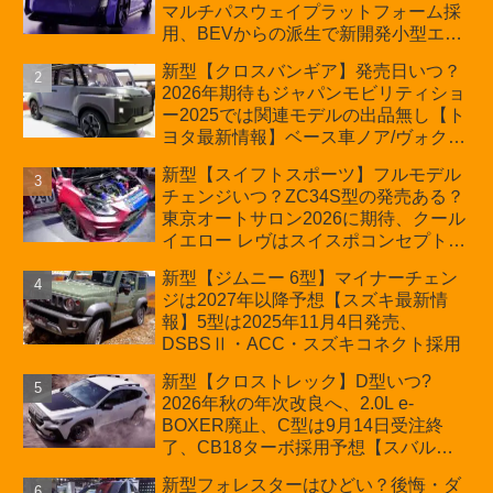
マルチパスウェイプラットフォーム採
用、BEVからの派生で新開発小型エン
ジン搭載のHEV/PHEV、ギガキャスト
新型【クロスバンギア】発売日いつ？
の採用は無しか【トヨタ最新情報】60
2026年期待もジャパンモビリティショ
周年記念車発売
ー2025では関連モデルの出品無し【ト
ヨタ最新情報】ベース車ノア/ヴォクシ
ーの台湾生産開始に注目、「ギア」の
新型【スイフトスポーツ】フルモデル
ほか「コア」と「ツール」、デリカ
チェンジいつ？ZC34S型の発売ある？
D:5対抗のクロスオーバーSUVミニバ
東京オートサロン2026に期待、クール
ン
イエロー レヴはスイスポコンセプト
か？ハイブリッド化/重量増/価格アッ
新型【ジムニー 6型】マイナーチェン
プが争点【スズキ最新情報】特別仕様
ジは2027年以降予想【スズキ最新情
車「ZC33S Final Edition」終了
報】5型は2025年11月4日発売、
DSBSⅡ・ACC・スズキコネクト採用
新型【クロストレック】D型いつ?
2026年秋の年次改良へ、2.0L e-
BOXER廃止、C型は9月14日受注終
了、CB18ターボ採用予想【スバル最
新情報】
新型フォレスターはひどい？後悔・ダ