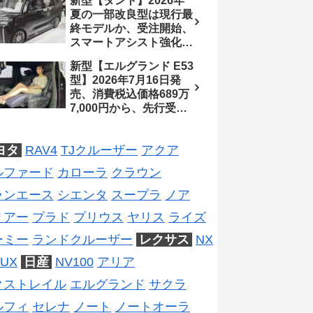
新型【タント】2026年
2026年5月6日マイナー
夏の一部改良型は現行最
チェンジ、価格 NOAH
終モデルか、受注開始、
326万1500円、VOXY
スマートアシスト強化と
375万1000円、特別仕様
値上げ想定、2027年頃
車 WxBと煌の追加に期
新型【エルグランド E53
フルモデルチェンジ予想
待、S-Zに12.3インチメ
型】2026年7月16日発
【ダイハツ最新情報】
ーター
売、消費税込価格689万
7,000円から、先行受注
6,000台超【日産最新情
報】第3世代e-POWER
ヨタ
RAV4
TJクルーザー
アクア
＋e-4ORCEを全車採
用、AUTECHは8月上旬
ルファード
カローラ
クラウン
発売
ランエース
シエンタ
スープラ
ノア
リアー
プラド
プリウス
ヤリス
ライズ
ーミー
ランドクルーザー
レクサス
NX
UX
日産
NV100
アリア
クストレイル
エルグランド
サクラ
ルフィ
セレナ
ノート
ノートオーラ