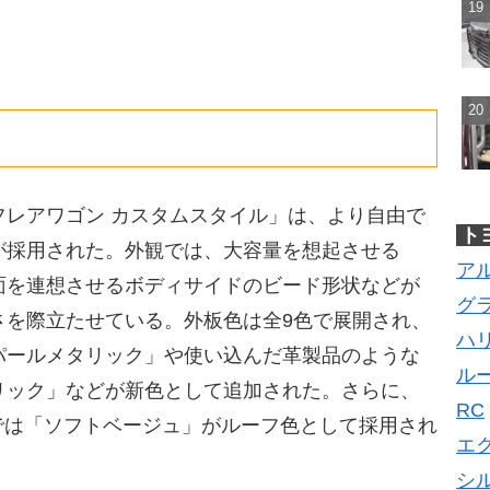
フレアワゴン カスタムスタイル」は、より自由で
ト
が採用された。外観では、大容量を想起させる
ア
面を連想させるボディサイドのビード形状などが
グ
さを際立たせている。外板色は全9色で展開され、
ハ
パールメタリック」や使い込んだ革製品のような
ル
リック」などが新色として追加された。さらに、
RC
では「ソフトベージュ」がルーフ色として採用され
エ
シ