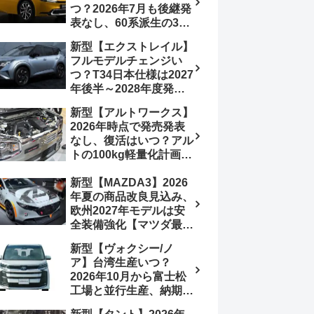
つ？2026年7月も後継発
行e:HEV RS 消費税込
表なし、60系派生の3列
4,659,600円で先行導入
シートが2027年以降に
新型【エクストレイル】
発売される可能性は【ト
フルモデルチェンジい
ヨタ最新情報デザイン予
つ？T34日本仕様は2027
想画像】スライドドア装
年後半～2028年度発売
備の要望も
予想【日産最新情報】北
新型【アルトワークス】
米ローグe-POWERは
2026年時点で発売発表
2026年後半投入へ
なし、復活はいつ？アル
トの100kg軽量化計画は
継続中、現在80kgに目
新型【MAZDA3】2026
処、5MTターボとアルト
年夏の商品改良見込み、
スピリットに期待【スズ
欧州2027年モデルは安
キ最新情報】
全装備強化【マツダ最新
情報】フルモデルチェン
新型【ヴォクシー/ノ
ジは2028年以降予想
ア】台湾生産いつ？
2026年10月から富士松
工場と並行生産、納期短
縮へ【トヨタ最新情報】