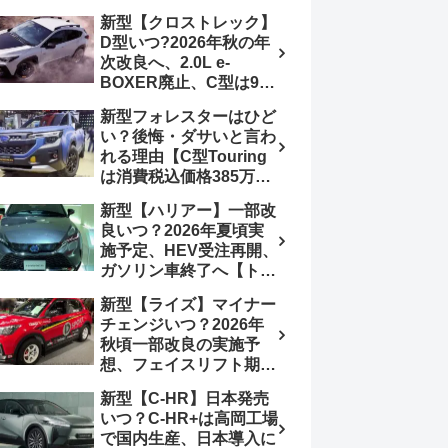
4日発売、DSBSⅡ・
報】特別仕様車
新型【クロストレック】
ACC・スズキコネクト
「ZC33S Final
D型いつ?2026年秋の年
採用
Edition」終了
次改良へ、2.0L e-
BOXER廃止、C型は9月
14日受注終了、CB18タ
新型フォレスターはひど
ーボ採用予想【スバル最
い？後悔・ダサいと言わ
新情報】
れる理由【C型Touring
は消費税込価格385万円
から、S:HEV燃費
新型【ハリアー】一部改
19.1km/L、納期4～5か
良いつ？2026年夏頃実
月】ナビUI・冬用タイ
施予定、HEV受注再開、
ヤ・ウィルダネス日本発
ガソリン車終了へ【トヨ
売は？カーオブザイヤー
タ最新情報】フルモデル
とJNCAP大賞受賞後も
新型【ライズ】マイナー
チェンジ2027年以降予
残る注意点
チェンジいつ？2026年
想
秋頃一部改良の実施予
想、フェイスリフト期
待、受注停止まだ？納期
新型【C-HR】日本発売
2～3ヵ月に短縮【ダイハ
いつ？C-HR+は高岡工場
ツ最新情報】前回改良は
で国内生産、日本導入に
2024年11月5日、価格