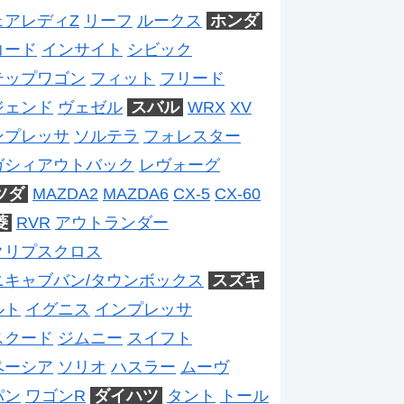
ェアレディZ
リーフ
ルークス
ホンダ
コード
インサイト
シビック
テップワゴン
フィット
フリード
ジェンド
ヴェゼル
スバル
WRX
XV
ンプレッサ
ソルテラ
フォレスター
ガシィアウトバック
レヴォーグ
ツダ
MAZDA2
MAZDA6
CX-5
CX-60
菱
RVR
アウトランダー
クリプスクロス
ニキャブバン/タウンボックス
スズキ
ルト
イグニス
インプレッサ
スクード
ジムニー
スイフト
ペーシア
ソリオ
ハスラー
ムーヴ
パン
ワゴンR
ダイハツ
タント
トール