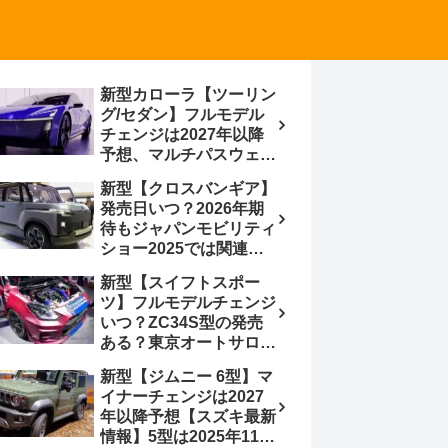
新型カローラ【ツーリン
グ/セダン】フルモデル
チェンジは2027年以降
予想、マルチパスウェイ
プラットフォーム採用、
新型【クロスバンギア】
BEVからの派生で新開発
発売日いつ？2026年期
小型エンジン搭載の
待もジャパンモビリティ
HEV/PHEV、ギガキャ
ショー2025では関連モ
ストの採用は無しか【ト
デルの出品無し【トヨタ
ヨタ最新情報】60周年記
新型【スイフトスポー
最新情報】ベース車ノ
念車発売
ツ】フルモデルチェンジ
ア/ヴォクシーの台湾生
いつ？ZC34S型の発売
産開始に注目、「ギア」
ある？東京オートサロン
のほか「コア」と「ツー
2026に期待、クールイ
ル」、デリカD:5対抗の
新型【ジムニー 6型】マ
エロー レヴはスイスポ
クロスオーバーSUVミニ
イナーチェンジは2027
コンセプトか？ハイブリ
バン
年以降予想【スズキ最新
ッド化/重量増/価格アッ
情報】5型は2025年11月
プが争点【スズキ最新情