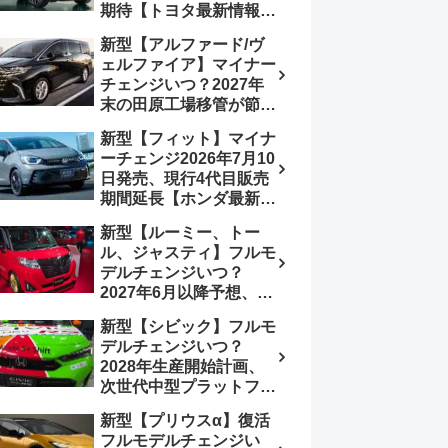
期待【トヨタ最新情報】
180.07～244.2万円、値
欧州では2026年3月発
上げ約8～10万円、法規
新型【アルファード/ヴ
売、2代目HEV・PHEV
対応、ハイブリッド
ェルファイア】マイナー
は日本未導入
4WD追加まだ、フルモ
チェンジいつ？2027年
デルチェンジはトヨタが
末の田原工場移管が節目
介入か
か、ハンマーヘッド採用
新型【フィット】マイナ
のフェイスリフト予想
ーチェンジ2026年7月10
【トヨタ最新情報】
日発売、現行4代目販売
2026年6月一部改良済
期間延長【ホンダ最新情
み、消費税込価格559万
報】次期フィット5発表
9000円から
新型【ルーミー、トー
いつ？フルモデルチェン
ル、ジャスティ】フルモ
ジは2029年頃まで遅れ
デルチェンジいつ？
る予想
2027年6月以降予想、ビ
ッグマイナーチェンジも
新型【シビック】フルモ
う無い？【トヨタ最新情
デルチェンジいつ？
報】1.2Lハイブリッド追
2028年生産開始計画、
加は次期型に期待
次世代中型プラットフォ
ーム採用、2.0L e:HEV
新型【プリウスα】復活
搭載予想【ホンダ最新情
フルモデルチェンジい
報】Honda S+ Shiftは現