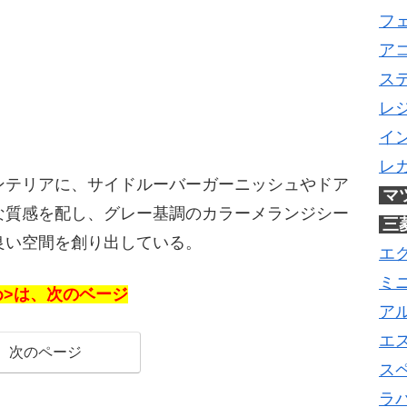
フ
ア
ス
レ
イ
レ
ンテリアに、サイドルーバーガーニッシュやドア
マ
な質感を配し、グレー基調のカラーメランジシー
三
良い空間を創り出している。
エ
ミ
め>は、次のベージ
ア
エ
次のページ
ス
ラ