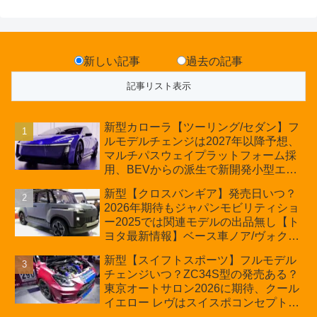
新しい記事
過去の記事
新型カローラ【ツーリング/セダン】フ
ルモデルチェンジは2027年以降予想、
マルチパスウェイプラットフォーム採
用、BEVからの派生で新開発小型エン
ジン搭載のHEV/PHEV、ギガキャスト
新型【クロスバンギア】発売日いつ？
の採用は無しか【トヨタ最新情報】60
2026年期待もジャパンモビリティショ
周年記念車発売
ー2025では関連モデルの出品無し【ト
ヨタ最新情報】ベース車ノア/ヴォクシ
ーの台湾生産開始に注目、「ギア」の
新型【スイフトスポーツ】フルモデル
ほか「コア」と「ツール」、デリカ
チェンジいつ？ZC34S型の発売ある？
D:5対抗のクロスオーバーSUVミニバ
東京オートサロン2026に期待、クール
ン
イエロー レヴはスイスポコンセプト
か？ハイブリッド化/重量増/価格アッ