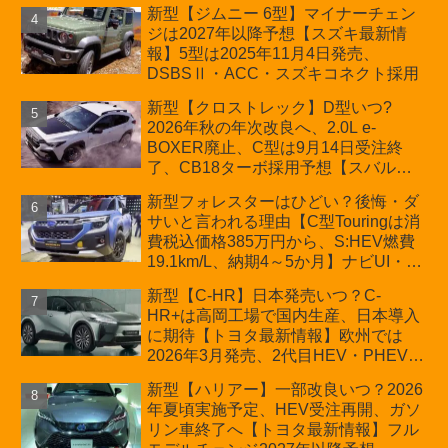
新型【ジムニー 6型】マイナーチェン
プが争点【スズキ最新情報】特別仕様
ジは2027年以降予想【スズキ最新情
車「ZC33S Final Edition」終了
報】5型は2025年11月4日発売、
DSBSⅡ・ACC・スズキコネクト採用
新型【クロストレック】D型いつ?
2026年秋の年次改良へ、2.0L e-
BOXER廃止、C型は9月14日受注終
了、CB18ターボ採用予想【スバル最
新情報】
新型フォレスターはひどい？後悔・ダ
サいと言われる理由【C型Touringは消
費税込価格385万円から、S:HEV燃費
19.1km/L、納期4～5か月】ナビUI・冬
用タイヤ・ウィルダネス日本発売は？
新型【C-HR】日本発売いつ？C-
カーオブザイヤーとJNCAP大賞受賞後
HR+は高岡工場で国内生産、日本導入
も残る注意点
に期待【トヨタ最新情報】欧州では
2026年3月発売、2代目HEV・PHEVは
日本未導入
新型【ハリアー】一部改良いつ？2026
年夏頃実施予定、HEV受注再開、ガソ
リン車終了へ【トヨタ最新情報】フル