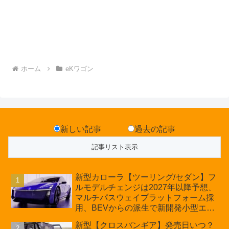
ホーム
eKワゴン
新しい記事
過去の記事
新型カローラ【ツーリング/セダン】フ
ルモデルチェンジは2027年以降予想、
マルチパスウェイプラットフォーム採
用、BEVからの派生で新開発小型エン
ジン搭載のHEV/PHEV、ギガキャスト
新型【クロスバンギア】発売日いつ？
の採用は無しか【トヨタ最新情報】60