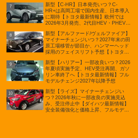
新情報】
新型【C-HR】日本発売いつ？C-
HR+は高岡工場で国内生産、日本導入
に期待【トヨタ最新情報】欧州では
2026年3月発売、2代目HEV・PHEVは
日本未導入
新型【アルファード/ヴェルファイア】
マイナーチェンジいつ？2027年末の田
原工場移管が節目か、ハンマーヘッド
採用のフェイスリフト予想【トヨタ最
新情報】2026年6月一部改良済み、消
新型【ハリアー】一部改良いつ？2026
費税込価格559万9000円から
年夏頃実施予定、HEV受注再開、ガソ
リン車終了へ【トヨタ最新情報】フル
モデルチェンジ2027年以降予想
新型【ライズ】マイナーチェンジい
つ？2026年秋に一部改良の実施見込
み、受注停止中【ダイハツ最新情報】
安全装備強化と価格上昇、フルモデル
チェンジ2028年以降予想