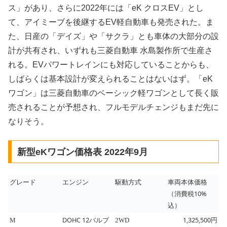
ス」があり、さらに2022年には「eK クロスEV」とし
て、アイミーブを後継するEV軽自動車も発売された。ま
た、日産の「デイズ」や「サクラ」とも車体の大部分の設
計が共有され、いずれも三菱自動車 水島製作所で生産さ
れる。EVパワートレインにも対応していることからも、
しばらくは基本設計が変えられることはないはず。「eK
ワゴン」は三菱自動車のベーシック軽ワゴンとして長く販
売されることが予想され、フルモデルチェンジもまだ先に
なりそう。
新型eKワゴン価格表 2022年9月
グレード
エンジン
駆動方式
車両本体価格
（消費税10%
込）
DOHC 12バルブ
1,325,500円
M
2WD