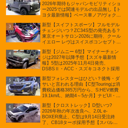
2026年期待もジャパンモビリティショ
周年記念車発売
ー2025では関連モデルの出品無し【ト
ヨタ最新情報】ベース車ノア/ヴォクシ
ーの台湾生産開始に注目、「ギア」の
新型【スイフトスポーツ】フルモデル
ほか「コア」と「ツール」、デリカ
チェンジいつ？ZC34S型の発売ある？
D:5対抗のクロスオーバーSUVミニバ
東京オートサロン2026に期待、クール
ン
イエロー レヴはスイスポコンセプト
か？ハイブリッド化/重量増/価格アッ
新型【ジムニー 6型】マイナーチェン
プが争点【スズキ最新情報】特別仕様
ジは2027年以降予想【スズキ最新情
車「ZC33S Final Edition」終了
報】5型は2025年11月4日発売、
DSBSⅡ・ACC・スズキコネクト採用
新型フォレスターはひどい？後悔・ダ
サいと言われる理由【C型Touringは消
費税込価格385万円から、S:HEV燃費
19.1km/L、納期4～5か月】ナビUI・冬
用タイヤ・ウィルダネス日本発売は？
新型【クロストレック】D型いつ?
カーオブザイヤーとJNCAP大賞受賞後
2026年秋の年次改良へ、2.0L e-
も残る注意点
BOXER廃止、C型は9月14日受注終
了、CB18ターボ採用予想【スバル最