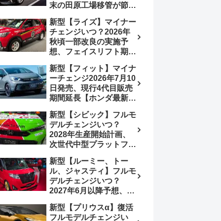
末の田原工場移管が節目
か、ハンマーヘッド採用
新型【ライズ】マイナー
のフェイスリフト予想
チェンジいつ？2026年
【トヨタ最新情報】
秋頃一部改良の実施予
2026年6月一部改良済
想、フェイスリフト期
み、消費税込価格559万
待、受注停止まだ？納期
9000円から
新型【フィット】マイナ
2～3ヵ月に短縮【ダイハ
ーチェンジ2026年7月10
ツ最新情報】前回改良は
日発売、現行4代目販売
2024年11月5日、価格
期間延長【ホンダ最新情
180.07～244.2万円、値
報】次期フィット5発表
上げ約8～10万円、法規
新型【シビック】フルモ
いつ？フルモデルチェン
対応、ハイブリッド
デルチェンジいつ？
ジは2029年頃まで遅れ
4WD追加まだ、フルモ
2028年生産開始計画、
る予想
デルチェンジはトヨタが
次世代中型プラットフォ
介入か
ーム採用、2.0L e:HEV
新型【ルーミー、トー
搭載予想【ホンダ最新情
ル、ジャスティ】フルモ
報】Honda S+ Shiftは現
デルチェンジいつ？
行e:HEV RS 消費税込
2027年6月以降予想、ビ
4,659,600円で先行導入
ッグマイナーチェンジも
新型【プリウスα】復活
う無い？【トヨタ最新情
フルモデルチェンジい
報】1.2Lハイブリッド追