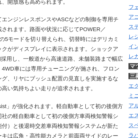
れ、開放感も高められます。
フ
ア
エンジンレスポンスやASCなどの制御を専用チ
ス
されます。路面や状況に応じてPOWER／
レ
NOWの5モードを切り替えられ、切替時にはデリカミ
イ
ックがディスプレイに表示されます。ショックア
レ
hを初採用し、一般道から高速道路、未舗装路まで幅広
マ
4WD車には専用チューニングが施され、フロン
三
ング、リヤにブッシュ配置の見直しを実施するな
エ
の高い気持ちよい走りが追求されます。
ミ
ア
ssist」が強化されます。軽自動車として初の後側方
エ
同社の軽自動車として初の後側方車両検知警報シ
ス
能付）と後退時交差車両検知警報システムが新た
ラ
ーキは広角・高性能カメラと前面両サイドのレー