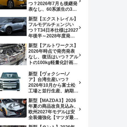
つ？2026年7月も後継発
加は次期型に期待
表なし、60系派生の3列
シートが2027年以降に
新型【エクストレイル】
発売される可能性は【ト
フルモデルチェンジい
ヨタ最新情報デザイン予
つ？T34日本仕様は2027
想画像】スライドドア装
年後半～2028年度発売
備の要望も
予想【日産最新情報】北
新型【アルトワークス】
米ローグe-POWERは
2026年時点で発売発表
2026年後半投入へ
なし、復活はいつ？アル
トの100kg軽量化計画は
継続中、現在80kgに目
新型【ヴォクシー/ノ
処、5MTターボとアルト
ア】台湾生産いつ？
スピリットに期待【スズ
2026年10月から富士松
キ最新情報】
工場と並行生産、納期短
縮へ【トヨタ最新情報】
新型【MAZDA3】2026
2026年5月6日マイナー
年夏の商品改良見込み、
チェンジ、価格 NOAH
欧州2027年モデルは安
326万1500円、VOXY
全装備強化【マツダ最新
375万1000円、特別仕様
情報】フルモデルチェン
車 WxBと煌の追加に期