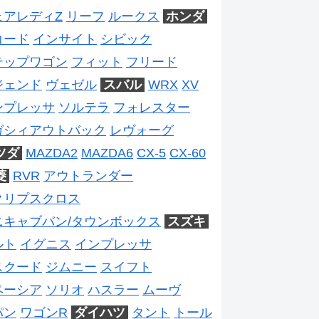
ェアレディZ
リーフ
ルークス
ホンダ
コード
インサイト
シビック
テップワゴン
フィット
フリード
ジェンド
ヴェゼル
スバル
WRX
XV
ンプレッサ
ソルテラ
フォレスター
ガシィアウトバック
レヴォーグ
ツダ
MAZDA2
MAZDA6
CX-5
CX-60
菱
RVR
アウトランダー
クリプスクロス
ニキャブバン/タウンボックス
スズキ
ルト
イグニス
インプレッサ
スクード
ジムニー
スイフト
ペーシア
ソリオ
ハスラー
ムーヴ
パン
ワゴンR
ダイハツ
タント
トール