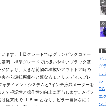
ト
ています。上級グレードではグランピングコテー
ア
ュ基調、標準グレードでは扱いやすいブラック基
グ
ンジにより、大きな荷物の積載やアウトドア時の
ハ
中央から運転席側へと連なるモノリスディスプレ
ル
載インフォテイメントシステムと7インチ液晶メーターを
RC
加えて視認性と操作性の向上に寄与します。Aピラ
エ
は従来比で+115mmとなり、ピラー自体を細く
シ