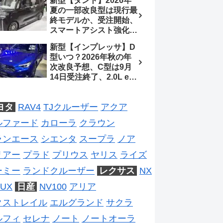
新型【タント】2026年
ジは2028年以降予想
待、S-Zに12.3インチメ
夏の一部改良型は現行最
ーター
終モデルか、受注開始、
スマートアシスト強化と
値上げ想定、2027年頃
新型【インプレッサ】D
フルモデルチェンジ予想
型いつ？2026年秋の年
【ダイハツ最新情報】
次改良予想、C型は9月
14日受注終了、2.0L e-
BOXER廃止、ストロン
グハイブリッド設定無し
ヨタ
RAV4
TJクルーザー
アクア
予想【スバル最新情報】
ルファード
カローラ
クラウン
ランエース
シエンタ
スープラ
ノア
リアー
プラド
プリウス
ヤリス
ライズ
ーミー
ランドクルーザー
レクサス
NX
UX
日産
NV100
アリア
クストレイル
エルグランド
サクラ
ルフィ
セレナ
ノート
ノートオーラ