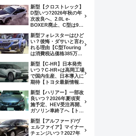
4日発売、DSBSⅡ・
報】特別仕様車
新型【クロストレック】
ACC・スズキコネクト
「ZC33S Final
D型いつ?2026年秋の年
採用
Edition」終了
次改良へ、2.0L e-
BOXER廃止、C型は9月
14日受注終了、CB18タ
新型フォレスターはひど
ーボ採用予想【スバル最
い？後悔・ダサいと言わ
新情報】
れる理由【C型Touring
は消費税込価格385万円
から、S:HEV燃費
新型【C-HR】日本発売
19.1km/L、納期4～5か
いつ？C-HR+は高岡工場
月】ナビUI・冬用タイ
で国内生産、日本導入に
ヤ・ウィルダネス日本発
期待【トヨタ最新情報】
売は？カーオブザイヤー
欧州では2026年3月発
とJNCAP大賞受賞後も
新型【ハリアー】一部改
売、2代目HEV・PHEV
残る注意点
良いつ？2026年夏頃実
は日本未導入
施予定、HEV受注再開、
ガソリン車終了へ【トヨ
タ最新情報】フルモデル
新型【アルファード/ヴ
チェンジ2027年以降予
ェルファイア】マイナー
想
チェンジいつ？2027年