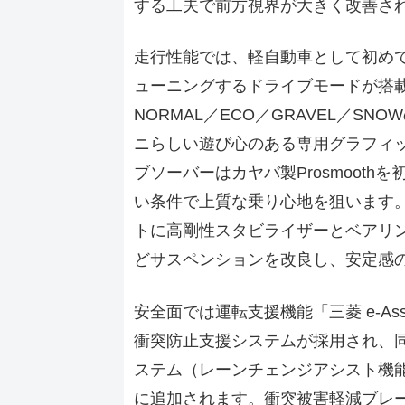
する工夫で前方視界が大きく改善さ
走行性能では、軽自動車として初めて
ューニングするドライブモードが搭載
NORMAL／ECO／GRAVEL／S
ニらしい遊び心のある専用グラフィ
ブソーバーはカヤバ製Prosmoot
い条件で上質な乗り心地を狙います。
トに高剛性スタビライザーとベアリ
どサスペンションを改良し、安定感
安全面では運転支援機能「三菱 e-A
衝突防止支援システムが採用され、
ステム（レーンチェンジアシスト機
に追加されます。衝突被害軽減ブレ