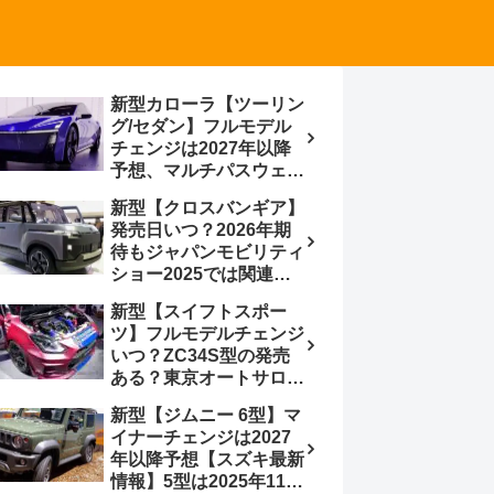
新型カローラ【ツーリン
グ/セダン】フルモデル
チェンジは2027年以降
予想、マルチパスウェイ
プラットフォーム採用、
新型【クロスバンギア】
BEVからの派生で新開発
発売日いつ？2026年期
小型エンジン搭載の
待もジャパンモビリティ
HEV/PHEV、ギガキャ
ショー2025では関連モ
ストの採用は無しか【ト
デルの出品無し【トヨタ
ヨタ最新情報】60周年記
新型【スイフトスポー
最新情報】ベース車ノ
念車発売
ツ】フルモデルチェンジ
ア/ヴォクシーの台湾生
いつ？ZC34S型の発売
産開始に注目、「ギア」
ある？東京オートサロン
のほか「コア」と「ツー
2026に期待、クールイ
ル」、デリカD:5対抗の
新型【ジムニー 6型】マ
エロー レヴはスイスポ
クロスオーバーSUVミニ
イナーチェンジは2027
コンセプトか？ハイブリ
バン
年以降予想【スズキ最新
ッド化/重量増/価格アッ
情報】5型は2025年11月
プが争点【スズキ最新情