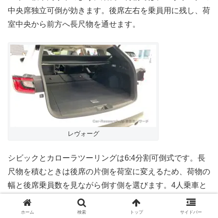
中央席独立可倒が効きます。後席左右を乗員用に残し、荷
室中央から前方へ長尺物を通せます。
レヴォーグ
シビックとカローラツーリングは6:4分割可倒式です。長
尺物を積むときは後席の片側を荷室に変えるため、荷物の
幅と後席乗員数を見ながら倒す側を選びます。4人乗車と
長尺物を頻繁に両立するなら、レヴォーグの構成が優位で
す。
ホーム
検索
トップ
サイドバー