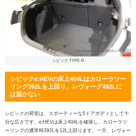
シビック TYPE R
シビックe:HEVの床上404Lはカローラツー
リング392Lを上回り、レヴォーグ492Lに
は届かない
シビックの荷室は、スポーティーな5ドアボディとして十
分な広さです。e:HEVは床上404Lを確保し、カローラツ
ーリングの通常時392Lを12L上回ります。一方、レヴォー