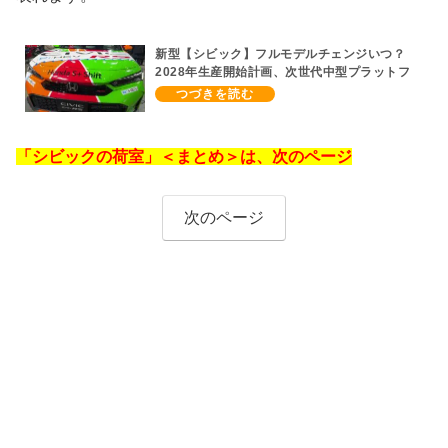
新型【シビック】フルモデルチェンジいつ？
2028年生産開始計画、次世代中型プラットフ
ォーム採用、2.0L e:HEV搭載予想【ホンダ最
新情報】Honda S+ Shiftは現行e:HEV RS 消
費税込4,659,600円で先行導入
「シビックの荷室」＜まとめ＞は、次のページ
次のページ