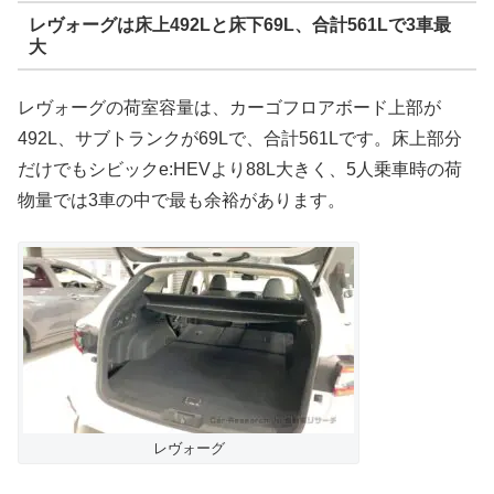
レヴォーグは床上492Lと床下69L、合計561Lで3車最
大
レヴォーグの荷室容量は、カーゴフロアボード上部が
492L、サブトランクが69Lで、合計561Lです。床上部分
だけでもシビックe:HEVより88L大きく、5人乗車時の荷
物量では3車の中で最も余裕があります。
レヴォーグ