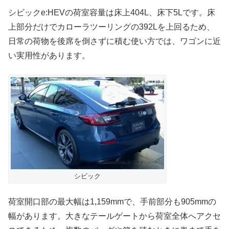
シビックe:HEVの荷室容量は床上404L、床下5Lです。床
上部分だけでカローラツーリングの392Lを上回るため、
日常の荷物を後席を倒さずに積む使い方では、ワゴンに近
い実用性があります。
シビック
荷室開口部の最大幅は1,159mmで、手前部分も905mmの
幅があります。大きなテールゲートから荷室全体へアクセ