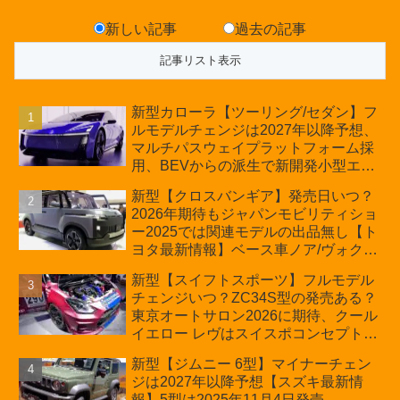
新しい記事
過去の記事
新型カローラ【ツーリング/セダン】フ
ルモデルチェンジは2027年以降予想、
マルチパスウェイプラットフォーム採
用、BEVからの派生で新開発小型エン
ジン搭載のHEV/PHEV、ギガキャスト
新型【クロスバンギア】発売日いつ？
の採用は無しか【トヨタ最新情報】60
2026年期待もジャパンモビリティショ
周年記念車発売
ー2025では関連モデルの出品無し【ト
ヨタ最新情報】ベース車ノア/ヴォクシ
ーの台湾生産開始に注目、「ギア」の
新型【スイフトスポーツ】フルモデル
ほか「コア」と「ツール」、デリカ
チェンジいつ？ZC34S型の発売ある？
D:5対抗のクロスオーバーSUVミニバ
東京オートサロン2026に期待、クール
ン
イエロー レヴはスイスポコンセプト
か？ハイブリッド化/重量増/価格アッ
新型【ジムニー 6型】マイナーチェン
プが争点【スズキ最新情報】特別仕様
ジは2027年以降予想【スズキ最新情
車「ZC33S Final Edition」終了
報】5型は2025年11月4日発売、