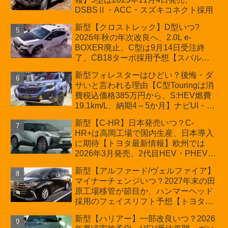
DSBSⅡ・ACC・スズキコネクト採用
新型【クロストレック】D型いつ?
2026年秋の年次改良へ、2.0L e-
BOXER廃止、C型は9月14日受注終
了、CB18ターボ採用予想【スバル最
新情報】
新型フォレスターはひどい？後悔・ダ
サいと言われる理由【C型Touringは消
費税込価格385万円から、S:HEV燃費
19.1km/L、納期4～5か月】ナビUI・冬
用タイヤ・ウィルダネス日本発売は？
新型【C-HR】日本発売いつ？C-
カーオブザイヤーとJNCAP大賞受賞後
HR+は高岡工場で国内生産、日本導入
も残る注意点
に期待【トヨタ最新情報】欧州では
2026年3月発売、2代目HEV・PHEVは
日本未導入
新型【アルファード/ヴェルファイア】
マイナーチェンジいつ？2027年末の田
原工場移管が節目か、ハンマーヘッド
採用のフェイスリフト予想【トヨタ最
新情報】2026年6月一部改良済み、消
新型【ハリアー】一部改良いつ？2026
費税込価格559万9000円から