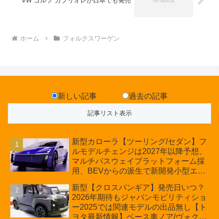
VW ゴルフ カブリオレが日本でも発売
ホーム
フォルクスワーゲン
新しい記事
過去の記事
新型カローラ【ツーリング/セダン】フ
ルモデルチェンジは2027年以降予想、
マルチパスウェイプラットフォーム採
用、BEVからの派生で新開発小型エン
ジン搭載のHEV/PHEV、ギガキャスト
新型【クロスバンギア】発売日いつ？
の採用は無しか【トヨタ最新情報】60
2026年期待もジャパンモビリティショ
周年記念車発売
ー2025では関連モデルの出品無し【ト
ヨタ最新情報】ベース車ノア/ヴォクシ