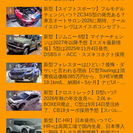
ーの台湾生産開始に注目、「ギア」の
新型【スイフトスポーツ】フルモデル
ほか「コア」と「ツール」、デリカ
チェンジいつ？ZC34S型の発売ある？
D:5対抗のクロスオーバーSUVミニバ
東京オートサロン2026に期待、クール
ン
イエロー レヴはスイスポコンセプト
か？ハイブリッド化/重量増/価格アッ
新型【ジムニー 6型】マイナーチェン
プが争点【スズキ最新情報】特別仕様
ジは2027年以降予想【スズキ最新情
車「ZC33S Final Edition」終了
報】5型は2025年11月4日発売、
DSBSⅡ・ACC・スズキコネクト採用
新型フォレスターはひどい？後悔・ダ
サいと言われる理由【C型Touringは消
費税込価格385万円から、S:HEV燃費
19.1km/L、納期4～5か月】ナビUI・冬
用タイヤ・ウィルダネス日本発売は？
新型【クロストレック】D型いつ?
カーオブザイヤーとJNCAP大賞受賞後
2026年秋の年次改良へ、2.0L e-
も残る注意点
BOXER廃止、C型は9月14日受注終
了、CB18ターボ採用予想【スバル最
新情報】
新型【C-HR】日本発売いつ？C-
HR+は高岡工場で国内生産、日本導入
に期待【トヨタ最新情報】欧州では