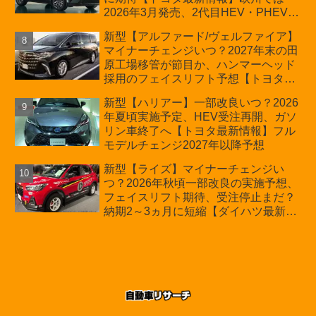
2026年3月発売、2代目HEV・PHEVは
日本未導入
新型【アルファード/ヴェルファイア】
マイナーチェンジいつ？2027年末の田
原工場移管が節目か、ハンマーヘッド
採用のフェイスリフト予想【トヨタ最
新情報】2026年6月一部改良済み、消
新型【ハリアー】一部改良いつ？2026
費税込価格559万9000円から
年夏頃実施予定、HEV受注再開、ガソ
リン車終了へ【トヨタ最新情報】フル
モデルチェンジ2027年以降予想
新型【ライズ】マイナーチェンジい
つ？2026年秋頃一部改良の実施予想、
フェイスリフト期待、受注停止まだ？
納期2～3ヵ月に短縮【ダイハツ最新情
報】前回改良は2024年11月5日、価格
180.07～244.2万円、値上げ約8～10万
円、法規対応、ハイブリッド4WD追加
まだ、フルモデルチェンジはトヨタが
介入か