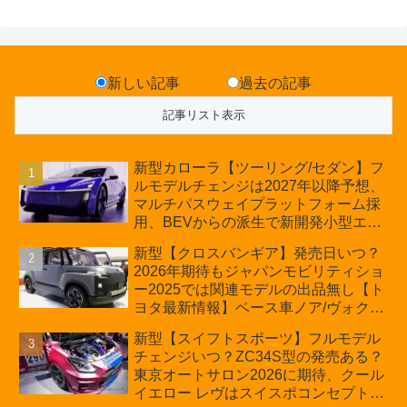
新しい記事
過去の記事
新型カローラ【ツーリング/セダン】フ
ルモデルチェンジは2027年以降予想、
マルチパスウェイプラットフォーム採
用、BEVからの派生で新開発小型エン
ジン搭載のHEV/PHEV、ギガキャスト
新型【クロスバンギア】発売日いつ？
の採用は無しか【トヨタ最新情報】60
2026年期待もジャパンモビリティショ
周年記念車発売
ー2025では関連モデルの出品無し【ト
ヨタ最新情報】ベース車ノア/ヴォクシ
ーの台湾生産開始に注目、「ギア」の
新型【スイフトスポーツ】フルモデル
ほか「コア」と「ツール」、デリカ
チェンジいつ？ZC34S型の発売ある？
D:5対抗のクロスオーバーSUVミニバ
東京オートサロン2026に期待、クール
ン
イエロー レヴはスイスポコンセプト