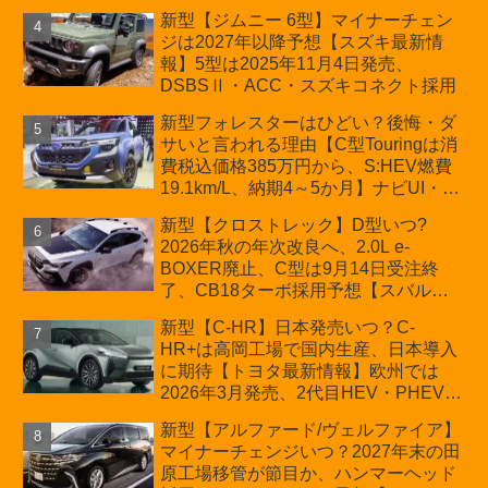
か？ハイブリッド化/重量増/価格アッ
新型【ジムニー 6型】マイナーチェン
プが争点【スズキ最新情報】特別仕様
ジは2027年以降予想【スズキ最新情
車「ZC33S Final Edition」終了
報】5型は2025年11月4日発売、
DSBSⅡ・ACC・スズキコネクト採用
新型フォレスターはひどい？後悔・ダ
サいと言われる理由【C型Touringは消
費税込価格385万円から、S:HEV燃費
19.1km/L、納期4～5か月】ナビUI・冬
用タイヤ・ウィルダネス日本発売は？
新型【クロストレック】D型いつ?
カーオブザイヤーとJNCAP大賞受賞後
2026年秋の年次改良へ、2.0L e-
も残る注意点
BOXER廃止、C型は9月14日受注終
了、CB18ターボ採用予想【スバル最
新情報】
新型【C-HR】日本発売いつ？C-
HR+は高岡工場で国内生産、日本導入
に期待【トヨタ最新情報】欧州では
2026年3月発売、2代目HEV・PHEVは
日本未導入
新型【アルファード/ヴェルファイア】
マイナーチェンジいつ？2027年末の田
原工場移管が節目か、ハンマーヘッド