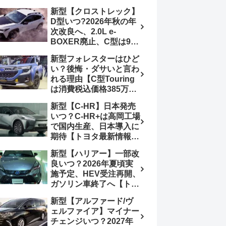
4日発売、DSBSⅡ・
報】特別仕様車
新型【クロストレック】
ACC・スズキコネクト
「ZC33S Final
D型いつ?2026年秋の年
採用
Edition」終了
次改良へ、2.0L e-
BOXER廃止、C型は9月
14日受注終了、CB18タ
新型フォレスターはひど
ーボ採用予想【スバル最
い？後悔・ダサいと言わ
新情報】
れる理由【C型Touring
は消費税込価格385万円
から、S:HEV燃費
新型【C-HR】日本発売
19.1km/L、納期4～5か
いつ？C-HR+は高岡工場
月】ナビUI・冬用タイ
で国内生産、日本導入に
ヤ・ウィルダネス日本発
期待【トヨタ最新情報】
売は？カーオブザイヤー
欧州では2026年3月発
とJNCAP大賞受賞後も
新型【ハリアー】一部改
売、2代目HEV・PHEV
残る注意点
良いつ？2026年夏頃実
は日本未導入
施予定、HEV受注再開、
ガソリン車終了へ【トヨ
タ最新情報】フルモデル
新型【アルファード/ヴ
チェンジ2027年以降予
ェルファイア】マイナー
想
チェンジいつ？2027年