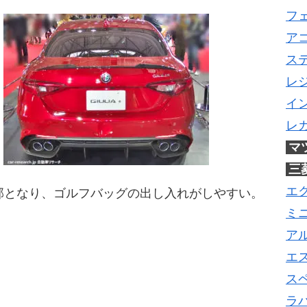
フ
ア
ス
レ
イ
レ
マ
三
エ
部となり、ゴルフバッグの出し入れがしやすい。
ミ
ア
エ
ス
ラ