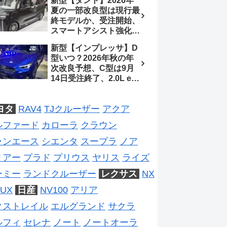
新型【タント】2026年
2026年5月6日マイナー
夏の一部改良型は現行最
チェンジ、価格 NOAH
終モデルか、受注開始、
326万1500円、VOXY
スマートアシスト強化と
375万1000円、特別仕様
値上げ想定、2027年頃
車 WxBと煌の追加に期
新型【インプレッサ】D
フルモデルチェンジ予想
待、S-Zに12.3インチメ
型いつ？2026年秋の年
【ダイハツ最新情報】
ーター
次改良予想、C型は9月
14日受注終了、2.0L e-
BOXER廃止、ストロン
グハイブリッド設定無し
ヨタ
RAV4
TJクルーザー
アクア
予想【スバル最新情報】
ルファード
カローラ
クラウン
ランエース
シエンタ
スープラ
ノア
リアー
プラド
プリウス
ヤリス
ライズ
ーミー
ランドクルーザー
レクサス
NX
UX
日産
NV100
アリア
クストレイル
エルグランド
サクラ
ルフィ
セレナ
ノート
ノートオーラ