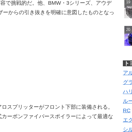
容で挑戦的だ。他、BMW・3シリーズ、アウデ
ザーからの引き抜きを明確に意図したものとなっ
ト
ア
グ
ハ
ル
アロスプリッターがフロント下部に装備される。
RC
動式カーボンファイバースポイラーによって最適な
エ
シ