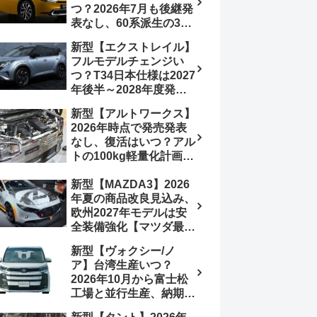
つ？2026年7月も後継発
加は次期型に期待
表なし、60系派生の3列
シートが2027年以降に
新型【エクストレイル】
発売される可能性は【ト
フルモデルチェンジい
ヨタ最新情報デザイン予
つ？T34日本仕様は2027
想画像】スライドドア装
年後半～2028年度発売
備の要望も
予想【日産最新情報】北
新型【アルトワークス】
米ローグe-POWERは
2026年時点で発売発表
2026年後半投入へ
なし、復活はいつ？アル
トの100kg軽量化計画は
継続中、現在80kgに目
新型【MAZDA3】2026
処、5MTターボとアルト
年夏の商品改良見込み、
スピリットに期待【スズ
欧州2027年モデルは安
キ最新情報】
全装備強化【マツダ最新
情報】フルモデルチェン
新型【ヴォクシー/ノ
ジは2028年以降予想
ア】台湾生産いつ？
2026年10月から富士松
工場と並行生産、納期短
縮へ【トヨタ最新情報】