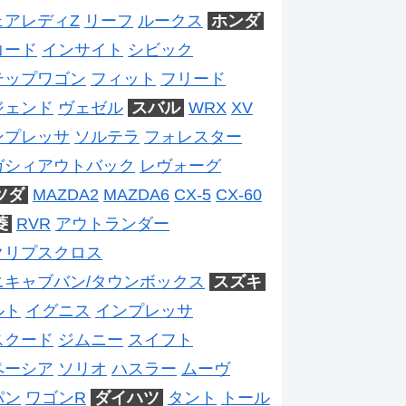
ェアレディZ
リーフ
ルークス
ホンダ
コード
インサイト
シビック
テップワゴン
フィット
フリード
ジェンド
ヴェゼル
スバル
WRX
XV
ンプレッサ
ソルテラ
フォレスター
ガシィアウトバック
レヴォーグ
ツダ
MAZDA2
MAZDA6
CX-5
CX-60
菱
RVR
アウトランダー
クリプスクロス
ニキャブバン/タウンボックス
スズキ
ルト
イグニス
インプレッサ
スクード
ジムニー
スイフト
ペーシア
ソリオ
ハスラー
ムーヴ
パン
ワゴンR
ダイハツ
タント
トール