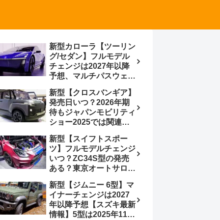
新型カローラ【ツーリン
グ/セダン】フルモデル
チェンジは2027年以降
予想、マルチパスウェイ
プラットフォーム採用、
新型【クロスバンギア】
BEVからの派生で新開発
発売日いつ？2026年期
小型エンジン搭載の
待もジャパンモビリティ
HEV/PHEV、ギガキャ
ショー2025では関連モ
ストの採用は無しか【ト
デルの出品無し【トヨタ
ヨタ最新情報】60周年記
新型【スイフトスポー
最新情報】ベース車ノ
念車発売
ツ】フルモデルチェンジ
ア/ヴォクシーの台湾生
いつ？ZC34S型の発売
産開始に注目、「ギア」
ある？東京オートサロン
のほか「コア」と「ツー
2026に期待、クールイ
ル」、デリカD:5対抗の
新型【ジムニー 6型】マ
エロー レヴはスイスポ
クロスオーバーSUVミニ
イナーチェンジは2027
コンセプトか？ハイブリ
バン
年以降予想【スズキ最新
ッド化/重量増/価格アッ
情報】5型は2025年11月
プが争点【スズキ最新情