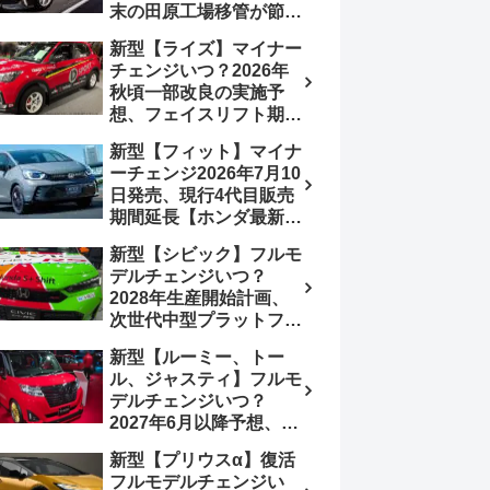
末の田原工場移管が節目
か、ハンマーヘッド採用
新型【ライズ】マイナー
のフェイスリフト予想
チェンジいつ？2026年
【トヨタ最新情報】
秋頃一部改良の実施予
2026年6月一部改良済
想、フェイスリフト期
み、消費税込価格559万
待、受注停止まだ？納期
9000円から
新型【フィット】マイナ
2～3ヵ月に短縮【ダイハ
ーチェンジ2026年7月10
ツ最新情報】前回改良は
日発売、現行4代目販売
2024年11月5日、価格
期間延長【ホンダ最新情
180.07～244.2万円、値
報】次期フィット5発表
上げ約8～10万円、法規
新型【シビック】フルモ
いつ？フルモデルチェン
対応、ハイブリッド
デルチェンジいつ？
ジは2029年頃まで遅れ
4WD追加まだ、フルモ
2028年生産開始計画、
る予想
デルチェンジはトヨタが
次世代中型プラットフォ
介入か
ーム採用、2.0L e:HEV
新型【ルーミー、トー
搭載予想【ホンダ最新情
ル、ジャスティ】フルモ
報】Honda S+ Shiftは現
デルチェンジいつ？
行e:HEV RS 消費税込
2027年6月以降予想、ビ
4,659,600円で先行導入
ッグマイナーチェンジも
新型【プリウスα】復活
う無い？【トヨタ最新情
フルモデルチェンジい
報】1.2Lハイブリッド追