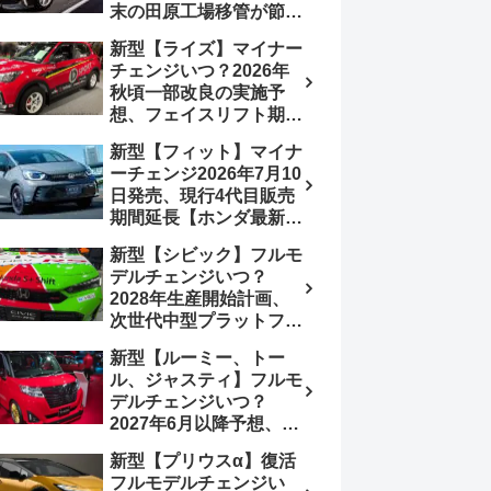
末の田原工場移管が節目
か、ハンマーヘッド採用
新型【ライズ】マイナー
のフェイスリフト予想
チェンジいつ？2026年
【トヨタ最新情報】
秋頃一部改良の実施予
2026年6月一部改良済
想、フェイスリフト期
み、消費税込価格559万
待、受注停止まだ？納期
9000円から
新型【フィット】マイナ
2～3ヵ月に短縮【ダイハ
ーチェンジ2026年7月10
ツ最新情報】前回改良は
日発売、現行4代目販売
2024年11月5日、価格
期間延長【ホンダ最新情
180.07～244.2万円、値
報】次期フィット5発表
上げ約8～10万円、法規
新型【シビック】フルモ
いつ？フルモデルチェン
対応、ハイブリッド
デルチェンジいつ？
ジは2029年頃まで遅れ
4WD追加まだ、フルモ
2028年生産開始計画、
る予想
デルチェンジはトヨタが
次世代中型プラットフォ
介入か
ーム採用、2.0L e:HEV
新型【ルーミー、トー
搭載予想【ホンダ最新情
ル、ジャスティ】フルモ
報】Honda S+ Shiftは現
デルチェンジいつ？
行e:HEV RS 消費税込
2027年6月以降予想、ビ
4,659,600円で先行導入
ッグマイナーチェンジも
新型【プリウスα】復活
う無い？【トヨタ最新情
フルモデルチェンジい
報】1.2Lハイブリッド追