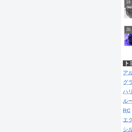
ト
ア
グ
ハ
ル
RC
エ
シ