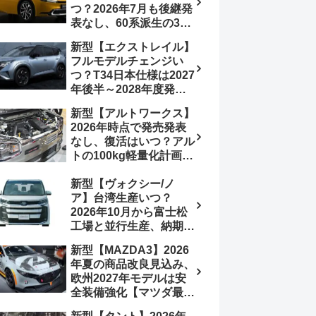
つ？2026年7月も後継発
加は次期型に期待
表なし、60系派生の3列
シートが2027年以降に
新型【エクストレイル】
発売される可能性は【ト
フルモデルチェンジい
ヨタ最新情報デザイン予
つ？T34日本仕様は2027
想画像】スライドドア装
年後半～2028年度発売
備の要望も
予想【日産最新情報】北
新型【アルトワークス】
米ローグe-POWERは
2026年時点で発売発表
2026年後半投入へ
なし、復活はいつ？アル
トの100kg軽量化計画は
継続中、現在80kgに目
新型【ヴォクシー/ノ
処、5MTターボとアルト
ア】台湾生産いつ？
スピリットに期待【スズ
2026年10月から富士松
キ最新情報】
工場と並行生産、納期短
縮へ【トヨタ最新情報】
新型【MAZDA3】2026
2026年5月6日マイナー
年夏の商品改良見込み、
チェンジ、価格 NOAH
欧州2027年モデルは安
326万1500円、VOXY
全装備強化【マツダ最新
375万1000円、特別仕様
情報】フルモデルチェン
車 WxBと煌の追加に期