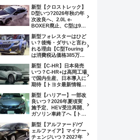
4日発売、DSBSⅡ・
報】特別仕様車
新型【クロストレック】
ACC・スズキコネクト
「ZC33S Final
D型いつ?2026年秋の年
採用
Edition」終了
次改良へ、2.0L e-
BOXER廃止、C型は9月
14日受注終了、CB18タ
新型フォレスターはひど
ーボ採用予想【スバル最
い？後悔・ダサいと言わ
新情報】
れる理由【C型Touring
は消費税込価格385万円
から、S:HEV燃費
新型【C-HR】日本発売
19.1km/L、納期4～5か
いつ？C-HR+は高岡工場
月】ナビUI・冬用タイ
で国内生産、日本導入に
ヤ・ウィルダネス日本発
期待【トヨタ最新情報】
売は？カーオブザイヤー
欧州では2026年3月発
とJNCAP大賞受賞後も
新型【ハリアー】一部改
売、2代目HEV・PHEV
残る注意点
良いつ？2026年夏頃実
は日本未導入
施予定、HEV受注再開、
ガソリン車終了へ【トヨ
タ最新情報】フルモデル
新型【アルファード/ヴ
チェンジ2027年以降予
ェルファイア】マイナー
想
チェンジいつ？2027年