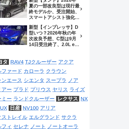
新型【タント】2026年
ジは2028年以降予想
待、S-Zに12.3インチメ
夏の一部改良型は現行最
ーター
終モデルか、受注開始、
スマートアシスト強化と
値上げ想定、2027年頃
新型【インプレッサ】D
フルモデルチェンジ予想
型いつ？2026年秋の年
【ダイハツ最新情報】
次改良予想、C型は9月
14日受注終了、2.0L e-
BOXER廃止、ストロン
グハイブリッド設定無し
ヨタ
RAV4
TJクルーザー
アクア
予想【スバル最新情報】
ルファード
カローラ
クラウン
ランエース
シエンタ
スープラ
ノア
リアー
プラド
プリウス
ヤリス
ライズ
ーミー
ランドクルーザー
レクサス
NX
UX
日産
NV100
アリア
クストレイル
エルグランド
サクラ
ルフィ
セレナ
ノート
ノートオーラ