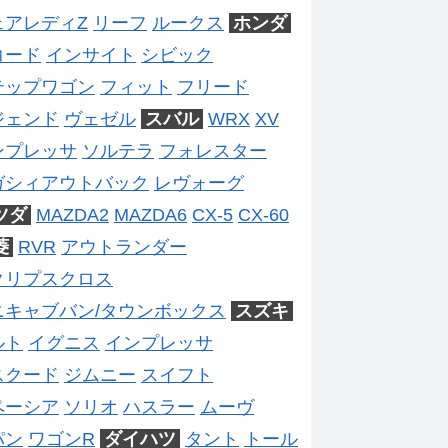
ェアレディZ
リーフ
ルークス
ホンダ
コード
インサイト
シビック
テップワゴン
フィット
フリード
ジェンド
ヴェゼル
スバル
WRX
XV
ンプレッサ
ソルテラ
フォレスター
ガシィアウトバック
レヴォーグ
ツダ
MAZDA2
MAZDA6
CX-5
CX-60
菱
RVR
アウトランダー
クリプスクロス
ニキャブバン/タウンボックス
スズキ
ルト
イグニス
インプレッサ
スクード
ジムニー
スイフト
ペーシア
ソリオ
ハスラー
ムーヴ
パン
ワゴンR
ダイハツ
タント
トール