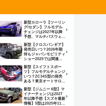
新型カローラ【ツーリン
グ/セダン】フルモデル
チェンジは2027年以降
予想、マルチパスウェイ
プラットフォーム採用、
新型【クロスバンギア】
BEVからの派生で新開発
発売日いつ？2026年期
小型エンジン搭載の
待もジャパンモビリティ
HEV/PHEV、ギガキャ
ショー2025では関連モ
ストの採用は無しか【ト
デルの出品無し【トヨタ
ヨタ最新情報】60周年記
新型【スイフトスポー
最新情報】ベース車ノ
念車発売
ツ】フルモデルチェンジ
ア/ヴォクシーの台湾生
いつ？ZC34S型の発売
産開始に注目、「ギア」
ある？東京オートサロン
のほか「コア」と「ツー
2026に期待、クールイ
ル」、デリカD:5対抗の
新型【ジムニー 6型】マ
エロー レヴはスイスポ
クロスオーバーSUVミニ
イナーチェンジは2027
コンセプトか？ハイブリ
バン
年以降予想【スズキ最新
ッド化/重量増/価格アッ
情報】5型は2025年11月
プが争点【スズキ最新情