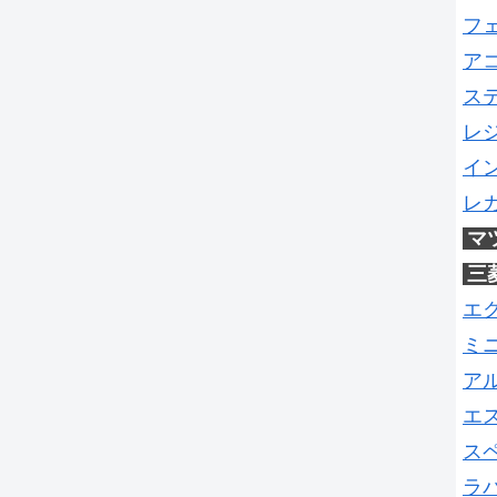
フ
ア
ス
レ
イ
レ
マ
三
エ
ミ
ア
エ
ス
ラ