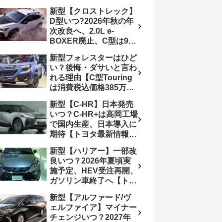
4日発売、DSBSⅡ・
報】特別仕様車
新型【クロストレック】
ACC・スズキコネクト
「ZC33S Final
D型いつ?2026年秋の年
採用
Edition」終了
次改良へ、2.0L e-
BOXER廃止、C型は9月
14日受注終了、CB18タ
新型フォレスターはひど
ーボ採用予想【スバル最
い？後悔・ダサいと言わ
新情報】
れる理由【C型Touring
は消費税込価格385万円
から、S:HEV燃費
新型【C-HR】日本発売
19.1km/L、納期4～5か
いつ？C-HR+は高岡工場
月】ナビUI・冬用タイ
で国内生産、日本導入に
ヤ・ウィルダネス日本発
期待【トヨタ最新情報】
売は？カーオブザイヤー
欧州では2026年3月発
とJNCAP大賞受賞後も
新型【ハリアー】一部改
売、2代目HEV・PHEV
残る注意点
良いつ？2026年夏頃実
は日本未導入
施予定、HEV受注再開、
ガソリン車終了へ【トヨ
タ最新情報】フルモデル
新型【アルファード/ヴ
チェンジ2027年以降予
ェルファイア】マイナー
想
チェンジいつ？2027年