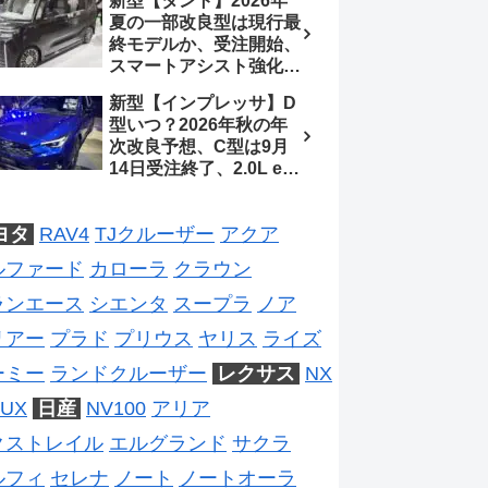
新型【タント】2026年
ジは2028年以降予想
待、S-Zに12.3インチメ
夏の一部改良型は現行最
ーター
終モデルか、受注開始、
スマートアシスト強化と
値上げ想定、2027年頃
新型【インプレッサ】D
フルモデルチェンジ予想
型いつ？2026年秋の年
【ダイハツ最新情報】
次改良予想、C型は9月
14日受注終了、2.0L e-
BOXER廃止、ストロン
グハイブリッド設定無し
ヨタ
RAV4
TJクルーザー
アクア
予想【スバル最新情報】
ルファード
カローラ
クラウン
ランエース
シエンタ
スープラ
ノア
リアー
プラド
プリウス
ヤリス
ライズ
ーミー
ランドクルーザー
レクサス
NX
UX
日産
NV100
アリア
クストレイル
エルグランド
サクラ
ルフィ
セレナ
ノート
ノートオーラ