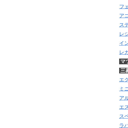
フ
ア
ス
レ
イ
レ
マ
三
エ
ミ
ア
エ
ス
ラ