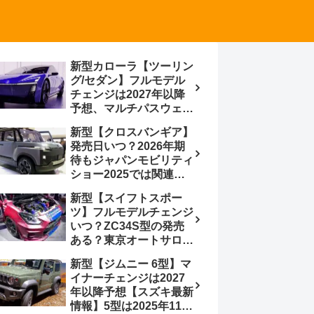
新型カローラ【ツーリン
グ/セダン】フルモデル
チェンジは2027年以降
予想、マルチパスウェイ
プラットフォーム採用、
新型【クロスバンギア】
BEVからの派生で新開発
発売日いつ？2026年期
小型エンジン搭載の
待もジャパンモビリティ
HEV/PHEV、ギガキャ
ショー2025では関連モ
ストの採用は無しか【ト
デルの出品無し【トヨタ
ヨタ最新情報】60周年記
新型【スイフトスポー
最新情報】ベース車ノ
念車発売
ツ】フルモデルチェンジ
ア/ヴォクシーの台湾生
いつ？ZC34S型の発売
産開始に注目、「ギア」
ある？東京オートサロン
のほか「コア」と「ツー
2026に期待、クールイ
ル」、デリカD:5対抗の
新型【ジムニー 6型】マ
エロー レヴはスイスポ
クロスオーバーSUVミニ
イナーチェンジは2027
コンセプトか？ハイブリ
バン
年以降予想【スズキ最新
ッド化/重量増/価格アッ
情報】5型は2025年11月
プが争点【スズキ最新情