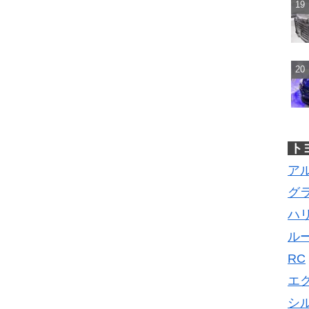
ト
ア
グ
ハ
ル
RC
エ
シ