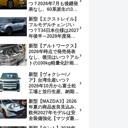
つ？2026年7月も後継発
加は次期型に期待
表なし、60系派生の3列
シートが2027年以降に
新型【エクストレイル】
発売される可能性は【ト
フルモデルチェンジい
ヨタ最新情報デザイン予
つ？T34日本仕様は2027
想画像】スライドドア装
年後半～2028年度発売
備の要望も
予想【日産最新情報】北
新型【アルトワークス】
米ローグe-POWERは
2026年時点で発売発表
2026年後半投入へ
なし、復活はいつ？アル
トの100kg軽量化計画は
継続中、現在80kgに目
新型【ヴォクシー/ノ
処、5MTターボとアルト
ア】台湾生産いつ？
スピリットに期待【スズ
2026年10月から富士松
キ最新情報】
工場と並行生産、納期短
縮へ【トヨタ最新情報】
新型【MAZDA3】2026
2026年5月6日マイナー
年夏の商品改良見込み、
チェンジ、価格 NOAH
欧州2027年モデルは安
326万1500円、VOXY
全装備強化【マツダ最新
375万1000円、特別仕様
情報】フルモデルチェン
車 WxBと煌の追加に期