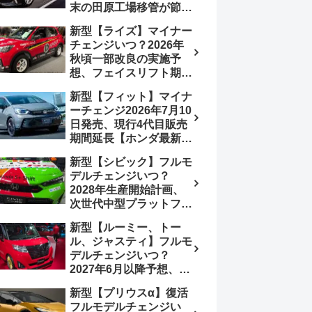
末の田原工場移管が節目
か、ハンマーヘッド採用
新型【ライズ】マイナー
のフェイスリフト予想
チェンジいつ？2026年
【トヨタ最新情報】
秋頃一部改良の実施予
2026年6月一部改良済
想、フェイスリフト期
み、消費税込価格559万
待、受注停止まだ？納期
9000円から
新型【フィット】マイナ
2～3ヵ月に短縮【ダイハ
ーチェンジ2026年7月10
ツ最新情報】前回改良は
日発売、現行4代目販売
2024年11月5日、価格
期間延長【ホンダ最新情
180.07～244.2万円、値
報】次期フィット5発表
上げ約8～10万円、法規
新型【シビック】フルモ
いつ？フルモデルチェン
対応、ハイブリッド
デルチェンジいつ？
ジは2029年頃まで遅れ
4WD追加まだ、フルモ
2028年生産開始計画、
る予想
デルチェンジはトヨタが
次世代中型プラットフォ
介入か
ーム採用、2.0L e:HEV
新型【ルーミー、トー
搭載予想【ホンダ最新情
ル、ジャスティ】フルモ
報】Honda S+ Shiftは現
デルチェンジいつ？
行e:HEV RS 消費税込
2027年6月以降予想、ビ
4,659,600円で先行導入
ッグマイナーチェンジも
新型【プリウスα】復活
う無い？【トヨタ最新情
フルモデルチェンジい
報】1.2Lハイブリッド追