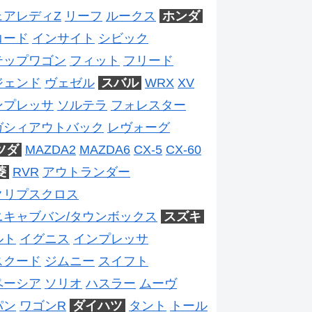
ェアレディZ
リーフ
ルークス
ホンダ
コード
インサイト
シビック
テップワゴン
フィット
フリード
ジェンド
ヴェゼル
スバル
WRX
XV
ンプレッサ
ソルテラ
フォレスター
ガシィアウトバック
レヴォーグ
ツダ
MAZDA2
MAZDA6
CX-5
CX-60
菱
RVR
アウトランダー
クリプスクロス
ニキャブバン/タウンボックス
スズキ
ルト
イグニス
インプレッサ
スクード
ジムニー
スイフト
ペーシア
ソリオ
ハスラー
ムーヴ
パン
ワゴンR
ダイハツ
タント
トール