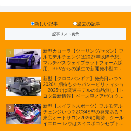
新しい記事
過去の記事
新型カローラ【ツーリング/セダン】フ
ルモデルチェンジは2027年以降予想、
マルチパスウェイプラットフォーム採
用、BEVからの派生で新開発小型エン
ジン搭載のHEV/PHEV、ギガキャスト
新型【クロスバンギア】発売日いつ？
の採用は無しか【トヨタ最新情報】60
2026年期待もジャパンモビリティショ
周年記念車発売
ー2025では関連モデルの出品無し【ト
ヨタ最新情報】ベース車ノア/ヴォクシ
ーの台湾生産開始に注目、「ギア」の
新型【スイフトスポーツ】フルモデル
ほか「コア」と「ツール」、デリカ
チェンジいつ？ZC34S型の発売ある？
D:5対抗のクロスオーバーSUVミニバ
東京オートサロン2026に期待、クール
ン
イエロー レヴはスイスポコンセプト
か？ハイブリッド化/重量増/価格アッ