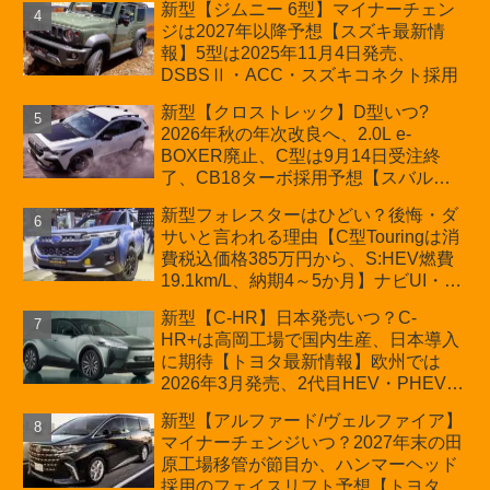
新型【ジムニー 6型】マイナーチェン
プが争点【スズキ最新情報】特別仕様
ジは2027年以降予想【スズキ最新情
車「ZC33S Final Edition」終了
報】5型は2025年11月4日発売、
DSBSⅡ・ACC・スズキコネクト採用
新型【クロストレック】D型いつ?
2026年秋の年次改良へ、2.0L e-
BOXER廃止、C型は9月14日受注終
了、CB18ターボ採用予想【スバル最
新情報】
新型フォレスターはひどい？後悔・ダ
サいと言われる理由【C型Touringは消
費税込価格385万円から、S:HEV燃費
19.1km/L、納期4～5か月】ナビUI・冬
用タイヤ・ウィルダネス日本発売は？
新型【C-HR】日本発売いつ？C-
カーオブザイヤーとJNCAP大賞受賞後
HR+は高岡工場で国内生産、日本導入
も残る注意点
に期待【トヨタ最新情報】欧州では
2026年3月発売、2代目HEV・PHEVは
日本未導入
新型【アルファード/ヴェルファイア】
マイナーチェンジいつ？2027年末の田
原工場移管が節目か、ハンマーヘッド
採用のフェイスリフト予想【トヨタ最