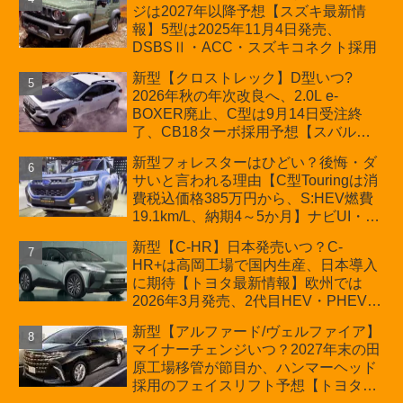
ジは2027年以降予想【スズキ最新情
車「ZC33S Final Edition」終了
報】5型は2025年11月4日発売、
DSBSⅡ・ACC・スズキコネクト採用
新型【クロストレック】D型いつ?
2026年秋の年次改良へ、2.0L e-
BOXER廃止、C型は9月14日受注終
了、CB18ターボ採用予想【スバル最
新情報】
新型フォレスターはひどい？後悔・ダ
サいと言われる理由【C型Touringは消
費税込価格385万円から、S:HEV燃費
19.1km/L、納期4～5か月】ナビUI・冬
用タイヤ・ウィルダネス日本発売は？
新型【C-HR】日本発売いつ？C-
カーオブザイヤーとJNCAP大賞受賞後
HR+は高岡工場で国内生産、日本導入
も残る注意点
に期待【トヨタ最新情報】欧州では
2026年3月発売、2代目HEV・PHEVは
日本未導入
新型【アルファード/ヴェルファイア】
マイナーチェンジいつ？2027年末の田
原工場移管が節目か、ハンマーヘッド
採用のフェイスリフト予想【トヨタ最