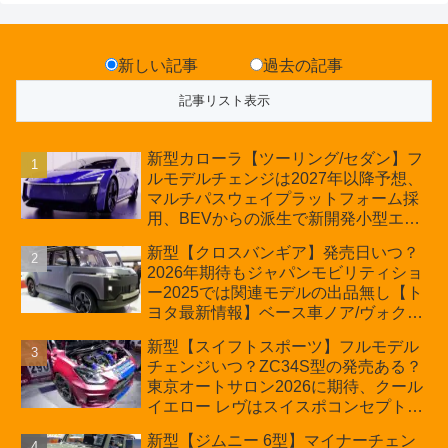
新しい記事
過去の記事
新型カローラ【ツーリング/セダン】フ
ルモデルチェンジは2027年以降予想、
マルチパスウェイプラットフォーム採
用、BEVからの派生で新開発小型エン
ジン搭載のHEV/PHEV、ギガキャスト
新型【クロスバンギア】発売日いつ？
の採用は無しか【トヨタ最新情報】60
2026年期待もジャパンモビリティショ
周年記念車発売
ー2025では関連モデルの出品無し【ト
ヨタ最新情報】ベース車ノア/ヴォクシ
ーの台湾生産開始に注目、「ギア」の
新型【スイフトスポーツ】フルモデル
ほか「コア」と「ツール」、デリカ
チェンジいつ？ZC34S型の発売ある？
D:5対抗のクロスオーバーSUVミニバ
東京オートサロン2026に期待、クール
ン
イエロー レヴはスイスポコンセプト
か？ハイブリッド化/重量増/価格アッ
新型【ジムニー 6型】マイナーチェン
プが争点【スズキ最新情報】特別仕様