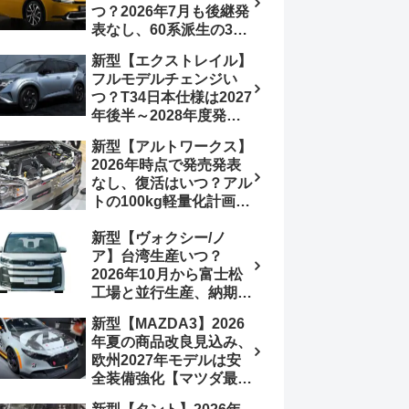
つ？2026年7月も後継発
加は次期型に期待
表なし、60系派生の3列
シートが2027年以降に
新型【エクストレイル】
発売される可能性は【ト
フルモデルチェンジい
ヨタ最新情報デザイン予
つ？T34日本仕様は2027
想画像】スライドドア装
年後半～2028年度発売
備の要望も
予想【日産最新情報】北
新型【アルトワークス】
米ローグe-POWERは
2026年時点で発売発表
2026年後半投入へ
なし、復活はいつ？アル
トの100kg軽量化計画は
継続中、現在80kgに目
新型【ヴォクシー/ノ
処、5MTターボとアルト
ア】台湾生産いつ？
スピリットに期待【スズ
2026年10月から富士松
キ最新情報】
工場と並行生産、納期短
縮へ【トヨタ最新情報】
新型【MAZDA3】2026
2026年5月6日マイナー
年夏の商品改良見込み、
チェンジ、価格 NOAH
欧州2027年モデルは安
326万1500円、VOXY
全装備強化【マツダ最新
375万1000円、特別仕様
情報】フルモデルチェン
車 WxBと煌の追加に期