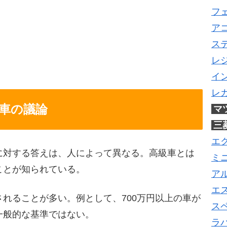
フ
ア
ス
レ
イ
レ
車の議論
マ
三
エ
に対する答えは、人によって異なる。高級車とは
ミ
ことが知られている。
ア
エ
れることが多い。例として、700万円以上の車が
ス
一般的な基準ではない。
ラ