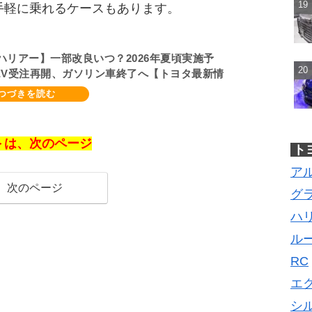
手軽に乗れるケースもあります。
ハリアー】一部改良いつ？2026年夏頃実施予
EV受注再開、ガソリン車終了へ【トヨタ最新情
ルモデルチェンジ2027年以降予想
＞は、次のページ
ト
ア
次のページ
グ
ハ
ル
RC
エ
シ