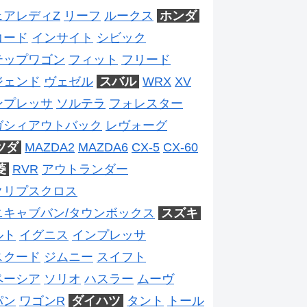
ェアレディZ
リーフ
ルークス
ホンダ
コード
インサイト
シビック
テップワゴン
フィット
フリード
ジェンド
ヴェゼル
スバル
WRX
XV
ンプレッサ
ソルテラ
フォレスター
ガシィアウトバック
レヴォーグ
ツダ
MAZDA2
MAZDA6
CX-5
CX-60
菱
RVR
アウトランダー
クリプスクロス
ニキャブバン/タウンボックス
スズキ
ルト
イグニス
インプレッサ
スクード
ジムニー
スイフト
ペーシア
ソリオ
ハスラー
ムーヴ
パン
ワゴンR
ダイハツ
タント
トール