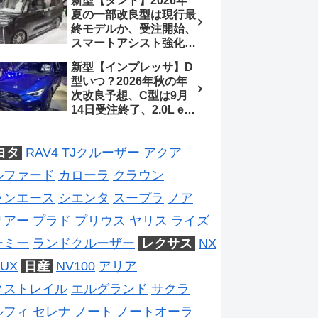
新型【タント】2026年
ジは2028年以降予想
待、S-Zに12.3インチメ
夏の一部改良型は現行最
ーター
終モデルか、受注開始、
スマートアシスト強化と
値上げ想定、2027年頃
新型【インプレッサ】D
フルモデルチェンジ予想
型いつ？2026年秋の年
【ダイハツ最新情報】
次改良予想、C型は9月
14日受注終了、2.0L e-
BOXER廃止、ストロン
グハイブリッド設定無し
ヨタ
RAV4
TJクルーザー
アクア
予想【スバル最新情報】
ルファード
カローラ
クラウン
ランエース
シエンタ
スープラ
ノア
リアー
プラド
プリウス
ヤリス
ライズ
ーミー
ランドクルーザー
レクサス
NX
UX
日産
NV100
アリア
クストレイル
エルグランド
サクラ
ルフィ
セレナ
ノート
ノートオーラ