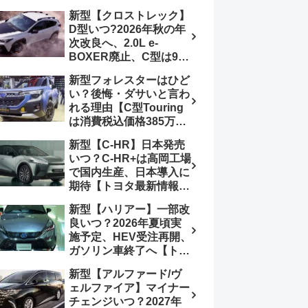
4日発売、DSBSⅡ・
報】特別仕様車
新型【クロストレック】
ACC・スズキコネクト
「ZC33S Final
D型いつ?2026年秋の年
採用
Edition」終了
次改良へ、2.0L e-
BOXER廃止、C型は9月
14日受注終了、CB18タ
新型フォレスターはひど
ーボ採用予想【スバル最
い？後悔・ダサいと言わ
新情報】
れる理由【C型Touring
は消費税込価格385万円
から、S:HEV燃費
新型【C-HR】日本発売
19.1km/L、納期4～5か
いつ？C-HR+は高岡工場
月】ナビUI・冬用タイ
で国内生産、日本導入に
ヤ・ウィルダネス日本発
期待【トヨタ最新情報】
売は？カーオブザイヤー
欧州では2026年3月発
とJNCAP大賞受賞後も
新型【ハリアー】一部改
売、2代目HEV・PHEV
残る注意点
良いつ？2026年夏頃実
は日本未導入
施予定、HEV受注再開、
ガソリン車終了へ【トヨ
タ最新情報】フルモデル
新型【アルファード/ヴ
チェンジ2027年以降予
ェルファイア】マイナー
想
チェンジいつ？2027年