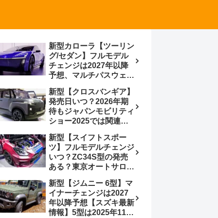
新型カローラ【ツーリン
グ/セダン】フルモデル
チェンジは2027年以降
予想、マルチパスウェイ
プラットフォーム採用、
新型【クロスバンギア】
BEVからの派生で新開発
発売日いつ？2026年期
小型エンジン搭載の
待もジャパンモビリティ
HEV/PHEV、ギガキャ
ショー2025では関連モ
ストの採用は無しか【ト
デルの出品無し【トヨタ
ヨタ最新情報】60周年記
新型【スイフトスポー
最新情報】ベース車ノ
念車発売
ツ】フルモデルチェンジ
ア/ヴォクシーの台湾生
いつ？ZC34S型の発売
産開始に注目、「ギア」
ある？東京オートサロン
のほか「コア」と「ツー
2026に期待、クールイ
ル」、デリカD:5対抗の
新型【ジムニー 6型】マ
エロー レヴはスイスポ
クロスオーバーSUVミニ
イナーチェンジは2027
コンセプトか？ハイブリ
バン
年以降予想【スズキ最新
ッド化/重量増/価格アッ
情報】5型は2025年11月
プが争点【スズキ最新情