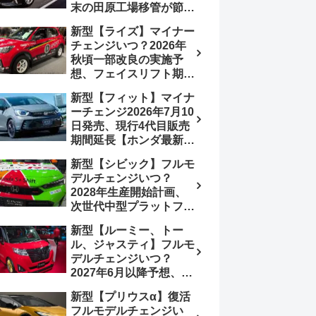
末の田原工場移管が節目
か、ハンマーヘッド採用
新型【ライズ】マイナー
のフェイスリフト予想
チェンジいつ？2026年
【トヨタ最新情報】
秋頃一部改良の実施予
2026年6月一部改良済
想、フェイスリフト期
み、消費税込価格559万
待、受注停止まだ？納期
9000円から
新型【フィット】マイナ
2～3ヵ月に短縮【ダイハ
ーチェンジ2026年7月10
ツ最新情報】前回改良は
日発売、現行4代目販売
2024年11月5日、価格
期間延長【ホンダ最新情
180.07～244.2万円、値
報】次期フィット5発表
上げ約8～10万円、法規
新型【シビック】フルモ
いつ？フルモデルチェン
対応、ハイブリッド
デルチェンジいつ？
ジは2029年頃まで遅れ
4WD追加まだ、フルモ
2028年生産開始計画、
る予想
デルチェンジはトヨタが
次世代中型プラットフォ
介入か
ーム採用、2.0L e:HEV
新型【ルーミー、トー
搭載予想【ホンダ最新情
ル、ジャスティ】フルモ
報】Honda S+ Shiftは現
デルチェンジいつ？
行e:HEV RS 消費税込
2027年6月以降予想、ビ
4,659,600円で先行導入
ッグマイナーチェンジも
新型【プリウスα】復活
う無い？【トヨタ最新情
フルモデルチェンジい
報】1.2Lハイブリッド追