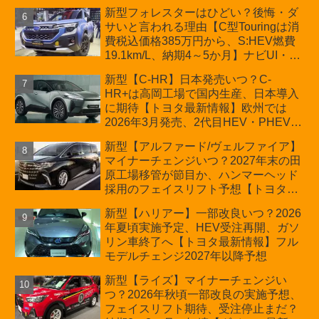
新情報】
新型フォレスターはひどい？後悔・ダ
サいと言われる理由【C型Touringは消
費税込価格385万円から、S:HEV燃費
19.1km/L、納期4～5か月】ナビUI・冬
用タイヤ・ウィルダネス日本発売は？
新型【C-HR】日本発売いつ？C-
カーオブザイヤーとJNCAP大賞受賞後
HR+は高岡工場で国内生産、日本導入
も残る注意点
に期待【トヨタ最新情報】欧州では
2026年3月発売、2代目HEV・PHEVは
日本未導入
新型【アルファード/ヴェルファイア】
マイナーチェンジいつ？2027年末の田
原工場移管が節目か、ハンマーヘッド
採用のフェイスリフト予想【トヨタ最
新情報】2026年6月一部改良済み、消
新型【ハリアー】一部改良いつ？2026
費税込価格559万9000円から
年夏頃実施予定、HEV受注再開、ガソ
リン車終了へ【トヨタ最新情報】フル
モデルチェンジ2027年以降予想
新型【ライズ】マイナーチェンジい
つ？2026年秋頃一部改良の実施予想、
フェイスリフト期待、受注停止まだ？