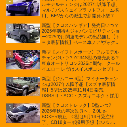
ルモデルチェンジは2027年以降予想、
マルチパスウェイプラットフォーム採
用、BEVからの派生で新開発小型エン
ジン搭載のHEV/PHEV、ギガキャスト
新型【クロスバンギア】発売日いつ？
の採用は無しか【トヨタ最新情報】60
2026年期待もジャパンモビリティショ
周年記念車発売
ー2025では関連モデルの出品無し【ト
ヨタ最新情報】ベース車ノア/ヴォクシ
ーの台湾生産開始に注目、「ギア」の
新型【スイフトスポーツ】フルモデル
ほか「コア」と「ツール」、デリカ
チェンジいつ？ZC34S型の発売ある？
D:5対抗のクロスオーバーSUVミニバ
東京オートサロン2026に期待、クール
ン
イエロー レヴはスイスポコンセプト
か？ハイブリッド化/重量増/価格アッ
新型【ジムニー 6型】マイナーチェン
プが争点【スズキ最新情報】特別仕様
ジは2027年以降予想【スズキ最新情
車「ZC33S Final Edition」終了
報】5型は2025年11月4日発売、
DSBSⅡ・ACC・スズキコネクト採用
新型【クロストレック】D型いつ?
2026年秋の年次改良へ、2.0L e-
BOXER廃止、C型は9月14日受注終
了、CB18ターボ採用予想【スバル最