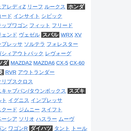
ェアレディZ
リーフ
ルークス
ホンダ
コード
インサイト
シビック
テップワゴン
フィット
フリード
ジェンド
ヴェゼル
スバル
WRX
XV
ンプレッサ
ソルテラ
フォレスター
ガシィアウトバック
レヴォーグ
ツダ
MAZDA2
MAZDA6
CX-5
CX-60
菱
RVR
アウトランダー
クリプスクロス
ニキャブバン/タウンボックス
スズキ
ルト
イグニス
インプレッサ
スクード
ジムニー
スイフト
ペーシア
ソリオ
ハスラー
ムーヴ
パン
ワゴンR
ダイハツ
タント
トール