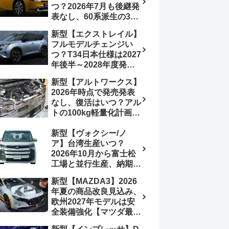
つ？2026年7月も後継発
加は次期型に期待
表なし、60系派生の3列
シートが2027年以降に
新型【エクストレイル】
発売される可能性は【ト
フルモデルチェンジい
ヨタ最新情報デザイン予
つ？T34日本仕様は2027
想画像】スライドドア装
年後半～2028年度発売
備の要望も
予想【日産最新情報】北
新型【アルトワークス】
米ローグe-POWERは
2026年時点で発売発表
2026年後半投入へ
なし、復活はいつ？アル
トの100kg軽量化計画は
継続中、現在80kgに目
新型【ヴォクシー/ノ
処、5MTターボとアルト
ア】台湾生産いつ？
スピリットに期待【スズ
2026年10月から富士松
キ最新情報】
工場と並行生産、納期短
縮へ【トヨタ最新情報】
新型【MAZDA3】2026
2026年5月6日マイナー
年夏の商品改良見込み、
チェンジ、価格 NOAH
欧州2027年モデルは安
326万1500円、VOXY
全装備強化【マツダ最新
375万1000円、特別仕様
情報】フルモデルチェン
車 WxBと煌の追加に期