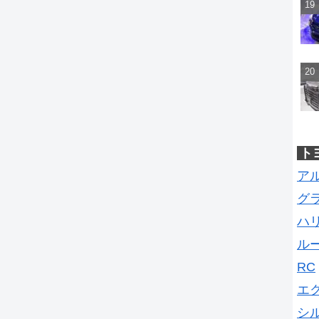
ト
ア
グ
ハ
ル
RC
エ
シ