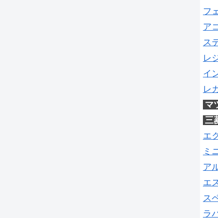
フ
ア
ス
レ
イ
レ
マ
三
エ
ミ
ア
エ
ス
ラ