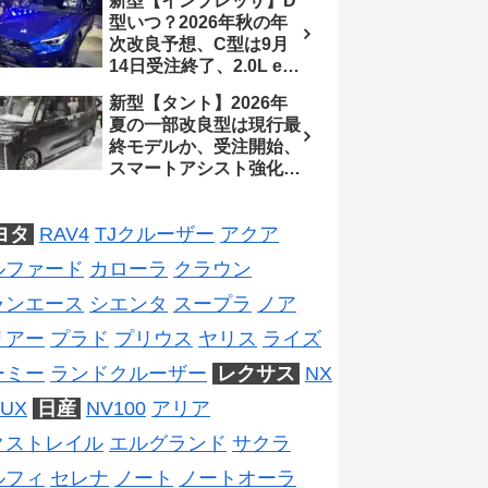
新型【インプレッサ】D
ジは2028年以降予想
待、S-Zに12.3インチメ
型いつ？2026年秋の年
ーター
次改良予想、C型は9月
14日受注終了、2.0L e-
BOXER廃止、ストロン
新型【タント】2026年
グハイブリッド設定無し
夏の一部改良型は現行最
予想【スバル最新情報】
終モデルか、受注開始、
スマートアシスト強化と
値上げ想定、2027年頃
フルモデルチェンジ予想
ヨタ
RAV4
TJクルーザー
アクア
【ダイハツ最新情報】
ルファード
カローラ
クラウン
ランエース
シエンタ
スープラ
ノア
リアー
プラド
プリウス
ヤリス
ライズ
ーミー
ランドクルーザー
レクサス
NX
UX
日産
NV100
アリア
クストレイル
エルグランド
サクラ
ルフィ
セレナ
ノート
ノートオーラ