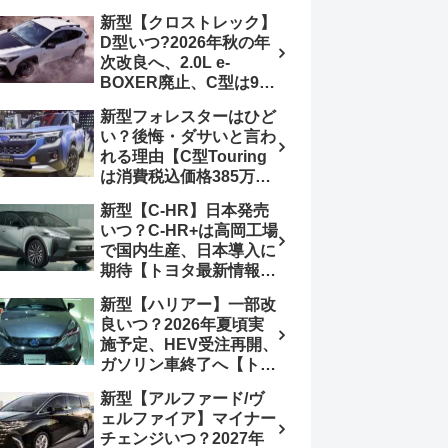
4日発売、DSBSⅡ・
報】特別仕様車
新型【クロストレック】
ACC・スズキコネクト
「ZC33S Final
D型いつ?2026年秋の年
採用
Edition」終了
次改良へ、2.0L e-
BOXER廃止、C型は9月
14日受注終了、CB18タ
新型フォレスターはひど
ーボ採用予想【スバル最
い？後悔・ダサいと言わ
新情報】
れる理由【C型Touring
は消費税込価格385万円
から、S:HEV燃費
新型【C-HR】日本発売
19.1km/L、納期4～5か
いつ？C-HR+は高岡工場
月】ナビUI・冬用タイ
で国内生産、日本導入に
ヤ・ウィルダネス日本発
期待【トヨタ最新情報】
売は？カーオブザイヤー
欧州では2026年3月発
とJNCAP大賞受賞後も
新型【ハリアー】一部改
売、2代目HEV・PHEV
残る注意点
良いつ？2026年夏頃実
は日本未導入
施予定、HEV受注再開、
ガソリン車終了へ【トヨ
タ最新情報】フルモデル
新型【アルファード/ヴ
チェンジ2027年以降予
ェルファイア】マイナー
想
チェンジいつ？2027年