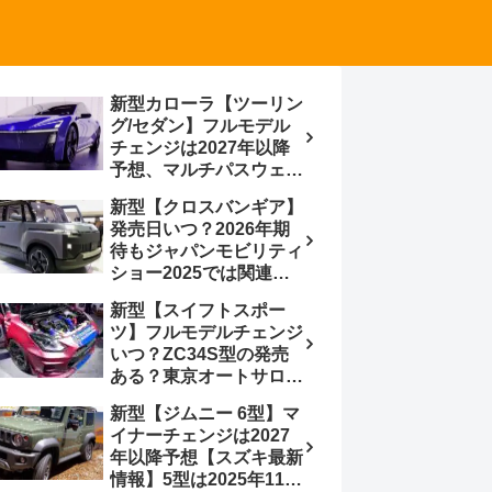
新型カローラ【ツーリン
グ/セダン】フルモデル
チェンジは2027年以降
予想、マルチパスウェイ
プラットフォーム採用、
新型【クロスバンギア】
BEVからの派生で新開発
発売日いつ？2026年期
小型エンジン搭載の
待もジャパンモビリティ
HEV/PHEV、ギガキャ
ショー2025では関連モ
ストの採用は無しか【ト
デルの出品無し【トヨタ
ヨタ最新情報】60周年記
新型【スイフトスポー
最新情報】ベース車ノ
念車発売
ツ】フルモデルチェンジ
ア/ヴォクシーの台湾生
いつ？ZC34S型の発売
産開始に注目、「ギア」
ある？東京オートサロン
のほか「コア」と「ツー
2026に期待、クールイ
ル」、デリカD:5対抗の
新型【ジムニー 6型】マ
エロー レヴはスイスポ
クロスオーバーSUVミニ
イナーチェンジは2027
コンセプトか？ハイブリ
バン
年以降予想【スズキ最新
ッド化/重量増/価格アッ
情報】5型は2025年11月
プが争点【スズキ最新情