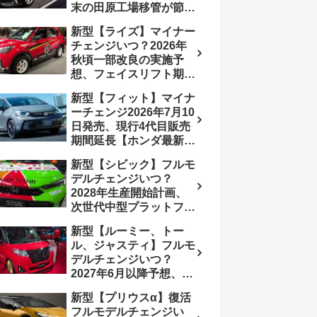
末の田原工場移管が節目
か、ハンマーヘッド採用
新型【ライズ】マイナー
のフェイスリフト予想
チェンジいつ？2026年
【トヨタ最新情報】
秋頃一部改良の実施予
2026年6月一部改良済
想、フェイスリフト期
み、消費税込価格559万
待、受注停止まだ？納期
9000円から
新型【フィット】マイナ
2～3ヵ月に短縮【ダイハ
ーチェンジ2026年7月10
ツ最新情報】前回改良は
日発売、現行4代目販売
2024年11月5日、価格
期間延長【ホンダ最新情
180.07～244.2万円、値
報】次期フィット5発表
上げ約8～10万円、法規
新型【シビック】フルモ
いつ？フルモデルチェン
対応、ハイブリッド
デルチェンジいつ？
ジは2029年頃まで遅れ
4WD追加まだ、フルモ
2028年生産開始計画、
る予想
デルチェンジはトヨタが
次世代中型プラットフォ
介入か
ーム採用、2.0L e:HEV
新型【ルーミー、トー
搭載予想【ホンダ最新情
ル、ジャスティ】フルモ
報】Honda S+ Shiftは現
デルチェンジいつ？
行e:HEV RS 消費税込
2027年6月以降予想、ビ
4,659,600円で先行導入
ッグマイナーチェンジも
新型【プリウスα】復活
う無い？【トヨタ最新情
フルモデルチェンジい
報】1.2Lハイブリッド追