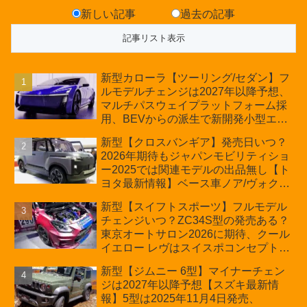
新しい記事
過去の記事
新型カローラ【ツーリング/セダン】フ
ルモデルチェンジは2027年以降予想、
マルチパスウェイプラットフォーム採
用、BEVからの派生で新開発小型エン
ジン搭載のHEV/PHEV、ギガキャスト
新型【クロスバンギア】発売日いつ？
の採用は無しか【トヨタ最新情報】60
2026年期待もジャパンモビリティショ
周年記念車発売
ー2025では関連モデルの出品無し【ト
ヨタ最新情報】ベース車ノア/ヴォクシ
ーの台湾生産開始に注目、「ギア」の
新型【スイフトスポーツ】フルモデル
ほか「コア」と「ツール」、デリカ
チェンジいつ？ZC34S型の発売ある？
D:5対抗のクロスオーバーSUVミニバ
東京オートサロン2026に期待、クール
ン
イエロー レヴはスイスポコンセプト
か？ハイブリッド化/重量増/価格アッ
新型【ジムニー 6型】マイナーチェン
プが争点【スズキ最新情報】特別仕様
ジは2027年以降予想【スズキ最新情
車「ZC33S Final Edition」終了
報】5型は2025年11月4日発売、