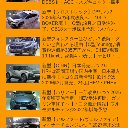
DSBSⅡ・ACC・スズキコネクト採用
新型【クロストレック】D型いつ?
2026年秋の年次改良へ、2.0L e-
BOXER廃止、C型は9月14日受注終
了、CB18ターボ採用予想【スバル最
新情報】
新型フォレスターはひどい？後悔・ダ
サいと言われる理由【C型Touringは消
費税込価格385万円から、S:HEV燃費
19.1km/L、納期4～5か月】ナビUI・冬
用タイヤ・ウィルダネス日本発売は？
新型【C-HR】日本発売いつ？C-
カーオブザイヤーとJNCAP大賞受賞後
HR+は高岡工場で国内生産、日本導入
も残る注意点
に期待【トヨタ最新情報】欧州では
2026年3月発売、2代目HEV・PHEVは
日本未導入
新型【ハリアー】一部改良いつ？2026
年夏頃実施予定、HEV受注再開、ガソ
リン車終了へ【トヨタ最新情報】フル
モデルチェンジ2027年以降予想
新型【アルファード/ヴェルファイア】
マイナーチェンジいつ？2027年末の田