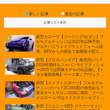
新しい記事
過去の記事
新型カローラ【ツーリング/セダン】フ
ルモデルチェンジは2027年以降予想、
マルチパスウェイプラットフォーム採
用、BEVからの派生で新開発小型エン
ジン搭載のHEV/PHEV、ギガキャスト
新型【クロスバンギア】発売日いつ？
の採用は無しか【トヨタ最新情報】60
2026年期待もジャパンモビリティショ
周年記念車発売
ー2025では関連モデルの出品無し【ト
ヨタ最新情報】ベース車ノア/ヴォクシ
ーの台湾生産開始に注目、「ギア」の
新型【スイフトスポーツ】フルモデル
ほか「コア」と「ツール」、デリカ
チェンジいつ？ZC34S型の発売ある？
D:5対抗のクロスオーバーSUVミニバ
東京オートサロン2026に期待、クール
ン
イエロー レヴはスイスポコンセプト
か？ハイブリッド化/重量増/価格アッ
新型【ジムニー 6型】マイナーチェン
プが争点【スズキ最新情報】特別仕様