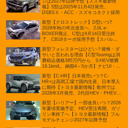
ジは2027年以降予想【スズキ最新情
車「ZC33S Final Edition」終了
報】5型は2025年11月4日発売、
DSBSⅡ・ACC・スズキコネクト採用
新型【クロストレック】D型いつ?
2026年秋の年次改良へ、2.0L e-
BOXER廃止、C型は9月14日受注終
了、CB18ターボ採用予想【スバル最
新情報】
新型フォレスターはひどい？後悔・ダ
サいと言われる理由【C型Touringは消
費税込価格385万円から、S:HEV燃費
19.1km/L、納期4～5か月】ナビUI・冬
用タイヤ・ウィルダネス日本発売は？
新型【C-HR】日本発売いつ？C-
カーオブザイヤーとJNCAP大賞受賞後
HR+は高岡工場で国内生産、日本導入
も残る注意点
に期待【トヨタ最新情報】欧州では
2026年3月発売、2代目HEV・PHEVは
日本未導入
新型【ハリアー】一部改良いつ？2026
年夏頃実施予定、HEV受注再開、ガソ
リン車終了へ【トヨタ最新情報】フル
モデルチェンジ2027年以降予想