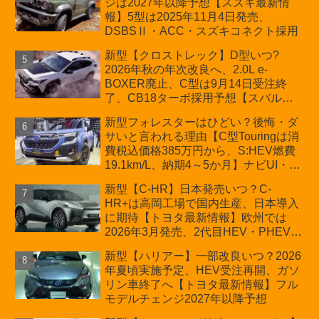
ジは2027年以降予想【スズキ最新情
車「ZC33S Final Edition」終了
報】5型は2025年11月4日発売、
DSBSⅡ・ACC・スズキコネクト採用
新型【クロストレック】D型いつ?
2026年秋の年次改良へ、2.0L e-
BOXER廃止、C型は9月14日受注終
了、CB18ターボ採用予想【スバル最
新情報】
新型フォレスターはひどい？後悔・ダ
サいと言われる理由【C型Touringは消
費税込価格385万円から、S:HEV燃費
19.1km/L、納期4～5か月】ナビUI・冬
用タイヤ・ウィルダネス日本発売は？
新型【C-HR】日本発売いつ？C-
カーオブザイヤーとJNCAP大賞受賞後
HR+は高岡工場で国内生産、日本導入
も残る注意点
に期待【トヨタ最新情報】欧州では
2026年3月発売、2代目HEV・PHEVは
日本未導入
新型【ハリアー】一部改良いつ？2026
年夏頃実施予定、HEV受注再開、ガソ
リン車終了へ【トヨタ最新情報】フル
モデルチェンジ2027年以降予想