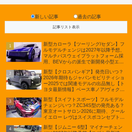
新しい記事
過去の記事
新型カローラ【ツーリング/セダン】フ
ルモデルチェンジは2027年以降予想、
マルチパスウェイプラットフォーム採
用、BEVからの派生で新開発小型エン
ジン搭載のHEV/PHEV、ギガキャスト
新型【クロスバンギア】発売日いつ？
の採用は無しか【トヨタ最新情報】60
2026年期待もジャパンモビリティショ
周年記念車発売
ー2025では関連モデルの出品無し【ト
ヨタ最新情報】ベース車ノア/ヴォクシ
ーの台湾生産開始に注目、「ギア」の
新型【スイフトスポーツ】フルモデル
ほか「コア」と「ツール」、デリカ
チェンジいつ？ZC34S型の発売ある？
D:5対抗のクロスオーバーSUVミニバ
東京オートサロン2026に期待、クール
ン
イエロー レヴはスイスポコンセプト
か？ハイブリッド化/重量増/価格アッ
新型【ジムニー 6型】マイナーチェン
プが争点【スズキ最新情報】特別仕様