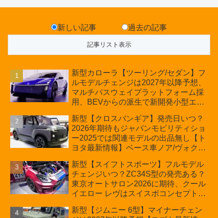
新しい記事
過去の記事
新型カローラ【ツーリング/セダン】フ
ルモデルチェンジは2027年以降予想、
マルチパスウェイプラットフォーム採
用、BEVからの派生で新開発小型エン
ジン搭載のHEV/PHEV、ギガキャスト
新型【クロスバンギア】発売日いつ？
の採用は無しか【トヨタ最新情報】60
2026年期待もジャパンモビリティショ
周年記念車発売
ー2025では関連モデルの出品無し【ト
ヨタ最新情報】ベース車ノア/ヴォクシ
ーの台湾生産開始に注目、「ギア」の
新型【スイフトスポーツ】フルモデル
ほか「コア」と「ツール」、デリカ
チェンジいつ？ZC34S型の発売ある？
D:5対抗のクロスオーバーSUVミニバ
東京オートサロン2026に期待、クール
ン
イエロー レヴはスイスポコンセプト
か？ハイブリッド化/重量増/価格アッ
新型【ジムニー 6型】マイナーチェン
プが争点【スズキ最新情報】特別仕様