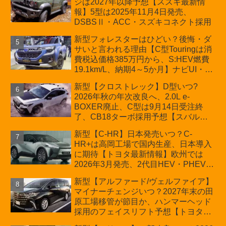
ジは2027年以降予想【スズキ最新情
車「ZC33S Final Edition」終了
報】5型は2025年11月4日発売、
DSBSⅡ・ACC・スズキコネクト採用
新型フォレスターはひどい？後悔・ダ
サいと言われる理由【C型Touringは消
費税込価格385万円から、S:HEV燃費
19.1km/L、納期4～5か月】ナビUI・冬
用タイヤ・ウィルダネス日本発売は？
新型【クロストレック】D型いつ?
カーオブザイヤーとJNCAP大賞受賞後
2026年秋の年次改良へ、2.0L e-
も残る注意点
BOXER廃止、C型は9月14日受注終
了、CB18ターボ採用予想【スバル最
新情報】
新型【C-HR】日本発売いつ？C-
HR+は高岡工場で国内生産、日本導入
に期待【トヨタ最新情報】欧州では
2026年3月発売、2代目HEV・PHEVは
日本未導入
新型【アルファード/ヴェルファイア】
マイナーチェンジいつ？2027年末の田
原工場移管が節目か、ハンマーヘッド
採用のフェイスリフト予想【トヨタ最
新情報】2026年6月一部改良済み、消