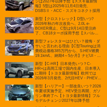
ジは2027年以降予想【スズキ最新情
車「ZC33S Final Edition」終了
報】5型は2025年11月4日発売、
DSBSⅡ・ACC・スズキコネクト採用
新型【クロストレック】D型いつ?
2026年秋の年次改良へ、2.0L e-
BOXER廃止、C型は9月14日受注終
了、CB18ターボ採用予想【スバル最
新情報】
新型フォレスターはひどい？後悔・ダ
サいと言われる理由【C型Touringは消
費税込価格385万円から、S:HEV燃費
19.1km/L、納期4～5か月】ナビUI・冬
用タイヤ・ウィルダネス日本発売は？
新型【C-HR】日本発売いつ？C-
カーオブザイヤーとJNCAP大賞受賞後
HR+は高岡工場で国内生産、日本導入
も残る注意点
に期待【トヨタ最新情報】欧州では
2026年3月発売、2代目HEV・PHEVは
日本未導入
新型【ハリアー】一部改良いつ？2026
年夏頃実施予定、HEV受注再開、ガソ
リン車終了へ【トヨタ最新情報】フル
モデルチェンジ2027年以降予想