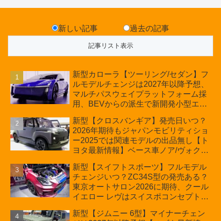
新しい記事
過去の記事
新型カローラ【ツーリング/セダン】フ
ルモデルチェンジは2027年以降予想、
マルチパスウェイプラットフォーム採
用、BEVからの派生で新開発小型エン
ジン搭載のHEV/PHEV、ギガキャスト
新型【クロスバンギア】発売日いつ？
の採用は無しか【トヨタ最新情報】60
2026年期待もジャパンモビリティショ
周年記念車発売
ー2025では関連モデルの出品無し【ト
ヨタ最新情報】ベース車ノア/ヴォクシ
ーの台湾生産開始に注目、「ギア」の
新型【スイフトスポーツ】フルモデル
ほか「コア」と「ツール」、デリカ
チェンジいつ？ZC34S型の発売ある？
D:5対抗のクロスオーバーSUVミニバ
東京オートサロン2026に期待、クール
ン
イエロー レヴはスイスポコンセプト
か？ハイブリッド化/重量増/価格アッ
新型【ジムニー 6型】マイナーチェン
プが争点【スズキ最新情報】特別仕様