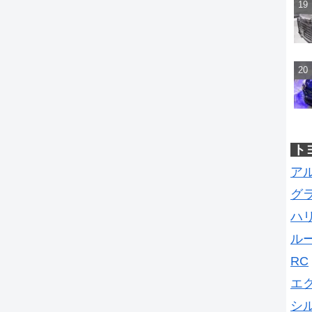
ト
ア
グ
ハ
ル
RC
エ
シ