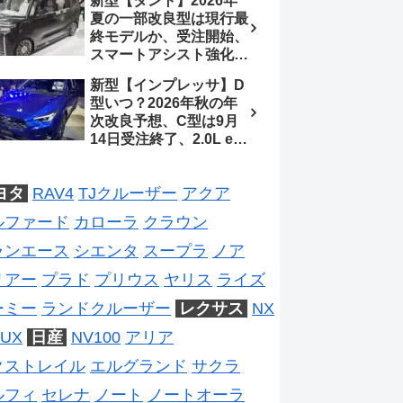
新型【タント】2026年
ジは2028年以降予想
待、S-Zに12.3インチメ
夏の一部改良型は現行最
ーター
終モデルか、受注開始、
スマートアシスト強化と
値上げ想定、2027年頃
新型【インプレッサ】D
フルモデルチェンジ予想
型いつ？2026年秋の年
【ダイハツ最新情報】
次改良予想、C型は9月
14日受注終了、2.0L e-
BOXER廃止、ストロン
グハイブリッド設定無し
ヨタ
RAV4
TJクルーザー
アクア
予想【スバル最新情報】
ルファード
カローラ
クラウン
ランエース
シエンタ
スープラ
ノア
リアー
プラド
プリウス
ヤリス
ライズ
ーミー
ランドクルーザー
レクサス
NX
UX
日産
NV100
アリア
クストレイル
エルグランド
サクラ
ルフィ
セレナ
ノート
ノートオーラ