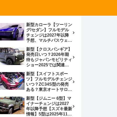
新型カローラ【ツーリン
グ/セダン】フルモデル
チェンジは2027年以降
予想、マルチパスウェイ
プラットフォーム採用、
新型【クロスバンギア】
BEVからの派生で新開発
発売日いつ？2026年期
小型エンジン搭載の
待もジャパンモビリティ
HEV/PHEV、ギガキャ
ショー2025では関連モ
ストの採用は無しか【ト
デルの出品無し【トヨタ
ヨタ最新情報】60周年記
新型【スイフトスポー
最新情報】ベース車ノ
念車発売
ツ】フルモデルチェンジ
ア/ヴォクシーの台湾生
いつ？ZC34S型の発売
産開始に注目、「ギア」
ある？東京オートサロン
のほか「コア」と「ツー
2026に期待、クールイ
ル」、デリカD:5対抗の
新型【ジムニー 6型】マ
エロー レヴはスイスポ
クロスオーバーSUVミニ
イナーチェンジは2027
コンセプトか？ハイブリ
バン
年以降予想【スズキ最新
ッド化/重量増/価格アッ
情報】5型は2025年11月
プが争点【スズキ最新情