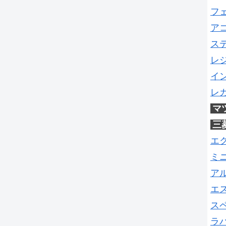
フ
ア
ス
レ
イ
レ
マ
三
エ
ミ
ア
エ
ス
ラ