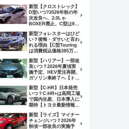
4日発売、DSBSⅡ・
報】特別仕様車
新型【クロストレック】
ACC・スズキコネクト
「ZC33S Final
D型いつ?2026年秋の年
採用
Edition」終了
次改良へ、2.0L e-
BOXER廃止、C型は9月
14日受注終了、CB18タ
新型フォレスターはひど
ーボ採用予想【スバル最
い？後悔・ダサいと言わ
新情報】
れる理由【C型Touring
は消費税込価格385万円
から、S:HEV燃費
新型【ハリアー】一部改
19.1km/L、納期4～5か
良いつ？2026年夏頃実
月】ナビUI・冬用タイ
施予定、HEV受注再開、
ヤ・ウィルダネス日本発
ガソリン車終了へ【トヨ
売は？カーオブザイヤー
タ最新情報】フルモデル
とJNCAP大賞受賞後も
新型【C-HR】日本発売
チェンジ2027年以降予
残る注意点
いつ？C-HR+は高岡工場
想
で国内生産、日本導入に
期待【トヨタ最新情報】
欧州では2026年3月発
新型【ライズ】マイナー
売、2代目HEV・PHEV
チェンジいつ？2026年
は日本未導入
秋頃一部改良の実施予