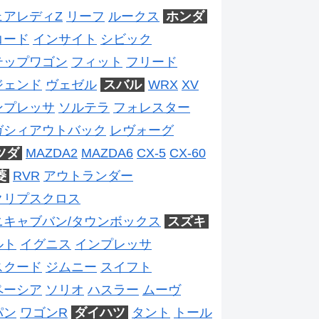
ェアレディZ
リーフ
ルークス
ホンダ
コード
インサイト
シビック
テップワゴン
フィット
フリード
ジェンド
ヴェゼル
スバル
WRX
XV
ンプレッサ
ソルテラ
フォレスター
ガシィアウトバック
レヴォーグ
ツダ
MAZDA2
MAZDA6
CX-5
CX-60
菱
RVR
アウトランダー
クリプスクロス
ニキャブバン/タウンボックス
スズキ
ルト
イグニス
インプレッサ
スクード
ジムニー
スイフト
ペーシア
ソリオ
ハスラー
ムーヴ
パン
ワゴンR
ダイハツ
タント
トール