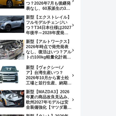
つ？2026年7月も後継発
加は次期型に期待
表なし、60系派生の3列
シートが2027年以降に
新型【エクストレイル】
発売される可能性は【ト
フルモデルチェンジい
ヨタ最新情報デザイン予
つ？T34日本仕様は2027
想画像】スライドドア装
年後半～2028年度発売
備の要望も
予想【日産最新情報】北
新型【アルトワークス】
米ローグe-POWERは
2026年時点で発売発表
2026年後半投入へ
なし、復活はいつ？アル
トの100kg軽量化計画は
継続中、現在80kgに目
新型【ヴォクシー/ノ
処、5MTターボとアルト
ア】台湾生産いつ？
スピリットに期待【スズ
2026年10月から富士松
キ最新情報】
工場と並行生産、納期短
縮へ【トヨタ最新情報】
新型【MAZDA3】2026
2026年5月6日マイナー
年夏の商品改良見込み、
チェンジ、価格 NOAH
欧州2027年モデルは安
326万1500円、VOXY
全装備強化【マツダ最新
375万1000円、特別仕様
情報】フルモデルチェン
車 WxBと煌の追加に期