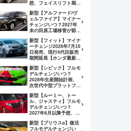
想、フェイスリフト期
待、受注停止まだ？納期
新型【アルファード/ヴ
2～3ヵ月に短縮【ダイハ
ェルファイア】マイナー
ツ最新情報】前回改良は
チェンジいつ？2027年
2024年11月5日、価格
末の田原工場移管が節目
180.07～244.2万円、値
か、ハンマーヘッド採用
上げ約8～10万円、法規
新型【フィット】マイナ
のフェイスリフト予想
対応、ハイブリッド
ーチェンジ2026年7月10
【トヨタ最新情報】
4WD追加まだ、フルモ
日発売、現行4代目販売
2026年6月一部改良済
デルチェンジはトヨタが
期間延長【ホンダ最新情
み、消費税込価格559万
介入か
報】次期フィット5発表
9000円から
新型【シビック】フルモ
いつ？フルモデルチェン
デルチェンジいつ？
ジは2029年頃まで遅れ
2028年生産開始計画、
る予想
次世代中型プラットフォ
ーム採用、2.0L e:HEV
新型【ルーミー、トー
搭載予想【ホンダ最新情
ル、ジャスティ】フルモ
報】Honda S+ Shiftは現
デルチェンジいつ？
行e:HEV RS 消費税込
2027年6月以降予想、ビ
4,659,600円で先行導入
ッグマイナーチェンジも
新型【プリウスα】復活
う無い？【トヨタ最新情
フルモデルチェンジい
報】1.2Lハイブリッド追