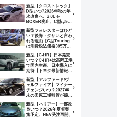
4日発売、DSBSⅡ・
報】特別仕様車
新型【クロストレック】
ACC・スズキコネクト
「ZC33S Final
D型いつ?2026年秋の年
採用
Edition」終了
次改良へ、2.0L e-
BOXER廃止、C型は9月
14日受注終了、CB18タ
新型フォレスターはひど
ーボ採用予想【スバル最
い？後悔・ダサいと言わ
新情報】
れる理由【C型Touring
は消費税込価格385万円
から、S:HEV燃費
新型【C-HR】日本発売
19.1km/L、納期4～5か
いつ？C-HR+は高岡工場
月】ナビUI・冬用タイ
で国内生産、日本導入に
ヤ・ウィルダネス日本発
期待【トヨタ最新情報】
売は？カーオブザイヤー
欧州では2026年3月発
とJNCAP大賞受賞後も
新型【アルファード/ヴ
売、2代目HEV・PHEV
残る注意点
ェルファイア】マイナー
は日本未導入
チェンジいつ？2027年
末の田原工場移管が節目
か、ハンマーヘッド採用
新型【ハリアー】一部改
のフェイスリフト予想
良いつ？2026年夏頃実
【トヨタ最新情報】
施予定、HEV受注再開、
2026年6月一部改良済