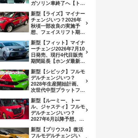
ガソリン車終了へ【トヨ
み、消費税込価格559万
タ最新情報】フルモデル
9000円から
新型【ライズ】マイナー
チェンジ2027年以降予
チェンジいつ？2026年
想
秋頃一部改良の実施予
想、フェイスリフト期
待、受注停止まだ？納期
新型【フィット】マイナ
2～3ヵ月に短縮【ダイハ
ーチェンジ2026年7月10
ツ最新情報】前回改良は
日発売、現行4代目販売
2024年11月5日、価格
期間延長【ホンダ最新情
180.07～244.2万円、値
報】次期フィット5発表
上げ約8～10万円、法規
新型【シビック】フルモ
いつ？フルモデルチェン
対応、ハイブリッド
デルチェンジいつ？
ジは2029年頃まで遅れ
4WD追加まだ、フルモ
2028年生産開始計画、
る予想
デルチェンジはトヨタが
次世代中型プラットフォ
介入か
ーム採用、2.0L e:HEV
新型【ルーミー、トー
搭載予想【ホンダ最新情
ル、ジャスティ】フルモ
報】Honda S+ Shiftは現
デルチェンジいつ？
行e:HEV RS 消費税込
2027年6月以降予想、ビ
4,659,600円で先行導入
ッグマイナーチェンジも
新型【プリウスα】復活
う無い？【トヨタ最新情
フルモデルチェンジい
報】1.2Lハイブリッド追