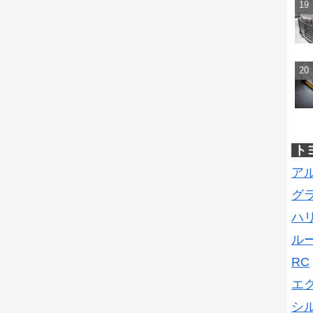
ト
ア
グ
ハ
ル
RC
エ
シ