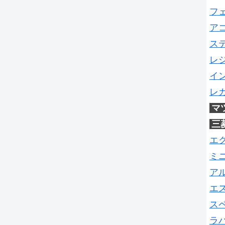
フ
ア
ス
レ
イ
レ
マ
三
エ
ミ
ア
エ
ス
ラ