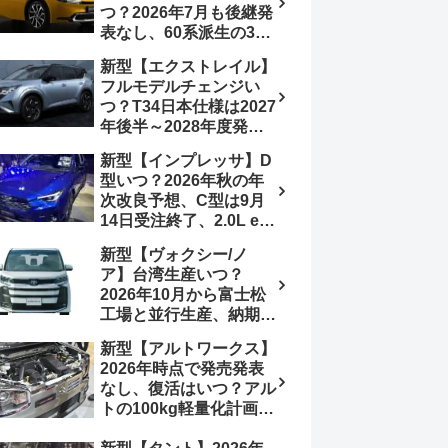
つ？2026年7月も後継発
加は次期型に期待
表なし、60系派生の3列
シートが2027年以降に
新型【エクストレイル】
発売される可能性は【ト
フルモデルチェンジい
ヨタ最新情報デザイン予
つ？T34日本仕様は2027
想画像】スライドドア装
年後半～2028年度発売
備の要望も
予想【日産最新情報】北
新型【インプレッサ】D
米ローグe-POWERは
型いつ？2026年秋の年
2026年後半投入へ
次改良予想、C型は9月
14日受注終了、2.0L e-
BOXER廃止、ストロン
新型【ヴォクシー/ノ
グハイブリッド設定無し
ア】台湾生産いつ？
予想【スバル最新情報】
2026年10月から富士松
工場と並行生産、納期短
縮へ【トヨタ最新情報】
新型【アルトワークス】
2026年5月6日マイナー
2026年時点で発売発表
チェンジ、価格 NOAH
なし、復活はいつ？アル
326万1500円、VOXY
トの100kg軽量化計画は
375万1000円、特別仕様
継続中、現在80kgに目
車 WxBと煌の追加に期