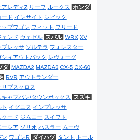
ェアレディZ
リーフ
ルークス
ホンダ
コード
インサイト
シビック
テップワゴン
フィット
フリード
ジェンド
ヴェゼル
スバル
WRX
XV
ンプレッサ
ソルテラ
フォレスター
ガシィアウトバック
レヴォーグ
ツダ
MAZDA2
MAZDA6
CX-5
CX-60
菱
RVR
アウトランダー
クリプスクロス
ニキャブバン/タウンボックス
スズキ
ルト
イグニス
インプレッサ
スクード
ジムニー
スイフト
ペーシア
ソリオ
ハスラー
ムーヴ
パン
ワゴンR
ダイハツ
タント
トール