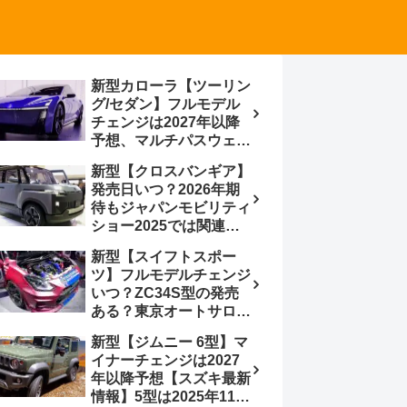
新型カローラ【ツーリン
グ/セダン】フルモデル
チェンジは2027年以降
予想、マルチパスウェイ
プラットフォーム採用、
新型【クロスバンギア】
BEVからの派生で新開発
発売日いつ？2026年期
小型エンジン搭載の
待もジャパンモビリティ
HEV/PHEV、ギガキャ
ショー2025では関連モ
ストの採用は無しか【ト
デルの出品無し【トヨタ
ヨタ最新情報】60周年記
新型【スイフトスポー
最新情報】ベース車ノ
念車発売
ツ】フルモデルチェンジ
ア/ヴォクシーの台湾生
いつ？ZC34S型の発売
産開始に注目、「ギア」
ある？東京オートサロン
のほか「コア」と「ツー
2026に期待、クールイ
ル」、デリカD:5対抗の
新型【ジムニー 6型】マ
エロー レヴはスイスポ
クロスオーバーSUVミニ
イナーチェンジは2027
コンセプトか？ハイブリ
バン
年以降予想【スズキ最新
ッド化/重量増/価格アッ
情報】5型は2025年11月
プが争点【スズキ最新情