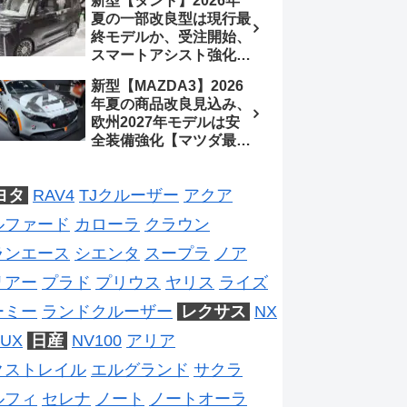
新型【タント】2026年
処、5MTターボとアルト
待、S-Zに12.3インチメ
夏の一部改良型は現行最
スピリットに期待【スズ
ーター
終モデルか、受注開始、
キ最新情報】
スマートアシスト強化と
値上げ想定、2027年頃
新型【MAZDA3】2026
フルモデルチェンジ予想
年夏の商品改良見込み、
【ダイハツ最新情報】
欧州2027年モデルは安
全装備強化【マツダ最新
情報】フルモデルチェン
ジは2028年以降予想
ヨタ
RAV4
TJクルーザー
アクア
ルファード
カローラ
クラウン
ランエース
シエンタ
スープラ
ノア
リアー
プラド
プリウス
ヤリス
ライズ
ーミー
ランドクルーザー
レクサス
NX
UX
日産
NV100
アリア
クストレイル
エルグランド
サクラ
ルフィ
セレナ
ノート
ノートオーラ