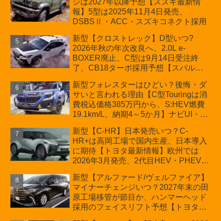
ジは2027年以降予想【スズキ最新情
車「ZC33S Final Edition」終了
報】5型は2025年11月4日発売、
DSBSⅡ・ACC・スズキコネクト採用
新型【クロストレック】D型いつ?
2026年秋の年次改良へ、2.0L e-
BOXER廃止、C型は9月14日受注終
了、CB18ターボ採用予想【スバル最
新情報】
新型フォレスターはひどい？後悔・ダ
サいと言われる理由【C型Touringは消
費税込価格385万円から、S:HEV燃費
19.1km/L、納期4～5か月】ナビUI・冬
用タイヤ・ウィルダネス日本発売は？
新型【C-HR】日本発売いつ？C-
カーオブザイヤーとJNCAP大賞受賞後
HR+は高岡工場で国内生産、日本導入
も残る注意点
に期待【トヨタ最新情報】欧州では
2026年3月発売、2代目HEV・PHEVは
日本未導入
新型【アルファード/ヴェルファイア】
マイナーチェンジいつ？2027年末の田
原工場移管が節目か、ハンマーヘッド
採用のフェイスリフト予想【トヨタ最
新情報】2026年6月一部改良済み、消