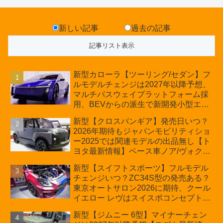
新しい記事
過去の記事
新型カローラ【ツーリング/セダン】フ
ルモデルチェンジは2027年以降予想、
マルチパスウェイプラットフォーム採
用、BEVからの派生で新開発小型エン
ジン搭載のHEV/PHEV、ギガキャスト
新型【クロスバンギア】発売日いつ？
の採用は無しか【トヨタ最新情報】60
2026年期待もジャパンモビリティショ
周年記念車発売
ー2025では関連モデルの出品無し【ト
ヨタ最新情報】ベース車ノア/ヴォクシ
ーの台湾生産開始に注目、「ギア」の
新型【スイフトスポーツ】フルモデル
ほか「コア」と「ツール」、デリカ
チェンジいつ？ZC34S型の発売ある？
D:5対抗のクロスオーバーSUVミニバ
東京オートサロン2026に期待、クール
ン
イエロー レヴはスイスポコンセプト
か？ハイブリッド化/重量増/価格アッ
新型【ジムニー 6型】マイナーチェン
プが争点【スズキ最新情報】特別仕様