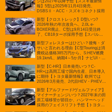
ジは2027年以降予想【スズキ最新情
車「ZC33S Final Edition」終了
報】5型は2025年11月4日発売、
DSBSⅡ・ACC・スズキコネクト採用
新型【クロストレック】D型いつ?
2026年秋の年次改良へ、2.0L e-
BOXER廃止、C型は9月14日受注終
了、CB18ターボ採用予想【スバル最
新情報】
新型フォレスターはひどい？後悔・ダ
サいと言われる理由【C型Touringは消
費税込価格385万円から、S:HEV燃費
19.1km/L、納期4～5か月】ナビUI・冬
用タイヤ・ウィルダネス日本発売は？
新型【C-HR】日本発売いつ？C-
カーオブザイヤーとJNCAP大賞受賞後
HR+は高岡工場で国内生産、日本導入
も残る注意点
に期待【トヨタ最新情報】欧州では
2026年3月発売、2代目HEV・PHEVは
日本未導入
新型【アルファード/ヴェルファイア】
マイナーチェンジいつ？2027年末の田
原工場移管が節目か、ハンマーヘッド
採用のフェイスリフト予想【トヨタ最
新情報】2026年6月一部改良済み、消