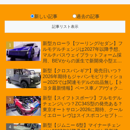
新しい記事
過去の記事
新型カローラ【ツーリング/セダン】フ
ルモデルチェンジは2027年以降予想、
マルチパスウェイプラットフォーム採
用、BEVからの派生で新開発小型エン
ジン搭載のHEV/PHEV、ギガキャスト
新型【クロスバンギア】発売日いつ？
の採用は無しか【トヨタ最新情報】60
2026年期待もジャパンモビリティショ
周年記念車発売
ー2025では関連モデルの出品無し【ト
ヨタ最新情報】ベース車ノア/ヴォクシ
ーの台湾生産開始に注目、「ギア」の
新型【スイフトスポーツ】フルモデル
ほか「コア」と「ツール」、デリカ
チェンジいつ？ZC34S型の発売ある？
D:5対抗のクロスオーバーSUVミニバ
東京オートサロン2026に期待、クール
ン
イエロー レヴはスイスポコンセプト
か？ハイブリッド化/重量増/価格アッ
新型【ジムニー 6型】マイナーチェン
プが争点【スズキ最新情報】特別仕様