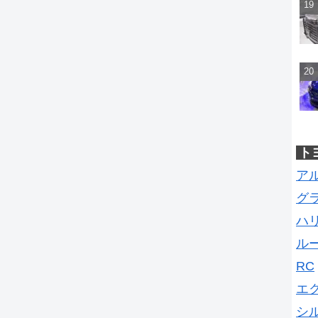
ト
ア
グ
ハ
ル
RC
エ
シ