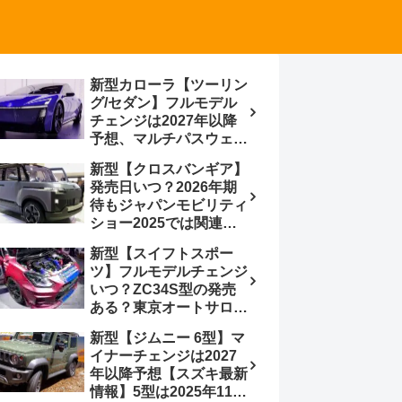
新型カローラ【ツーリン
グ/セダン】フルモデル
チェンジは2027年以降
予想、マルチパスウェイ
プラットフォーム採用、
新型【クロスバンギア】
BEVからの派生で新開発
発売日いつ？2026年期
小型エンジン搭載の
待もジャパンモビリティ
HEV/PHEV、ギガキャ
ショー2025では関連モ
ストの採用は無しか【ト
デルの出品無し【トヨタ
ヨタ最新情報】60周年記
新型【スイフトスポー
最新情報】ベース車ノ
念車発売
ツ】フルモデルチェンジ
ア/ヴォクシーの台湾生
いつ？ZC34S型の発売
産開始に注目、「ギア」
ある？東京オートサロン
のほか「コア」と「ツー
2026に期待、クールイ
ル」、デリカD:5対抗の
新型【ジムニー 6型】マ
エロー レヴはスイスポ
クロスオーバーSUVミニ
イナーチェンジは2027
コンセプトか？ハイブリ
バン
年以降予想【スズキ最新
ッド化/重量増/価格アッ
情報】5型は2025年11月
プが争点【スズキ最新情