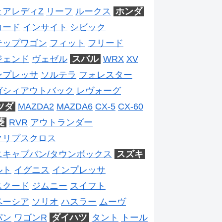
ェアレディZ
リーフ
ルークス
ホンダ
コード
インサイト
シビック
テップワゴン
フィット
フリード
ジェンド
ヴェゼル
スバル
WRX
XV
ンプレッサ
ソルテラ
フォレスター
ガシィアウトバック
レヴォーグ
ツダ
MAZDA2
MAZDA6
CX-5
CX-60
菱
RVR
アウトランダー
クリプスクロス
ニキャブバン/タウンボックス
スズキ
ルト
イグニス
インプレッサ
スクード
ジムニー
スイフト
ペーシア
ソリオ
ハスラー
ムーヴ
パン
ワゴンR
ダイハツ
タント
トール