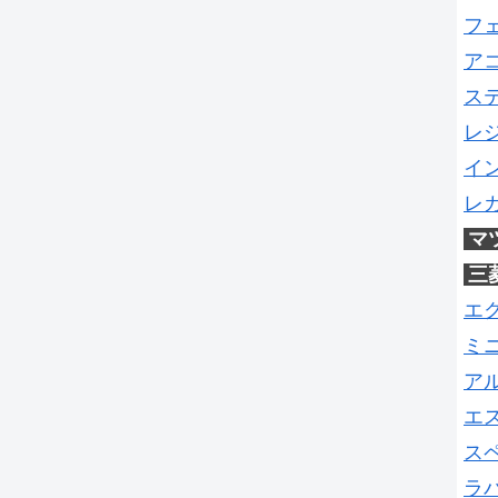
フ
ア
ス
レ
イ
レ
マ
三
エ
ミ
ア
エ
ス
ラ