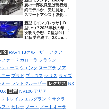
新型【タント】2026年
ジは2028年以降予想
待、S-Zに12.3インチメ
夏の一部改良型は現行最
ーター
終モデルか、受注開始、
スマートアシスト強化と
値上げ想定、2027年頃
新型【インプレッサ】D
フルモデルチェンジ予想
型いつ？2026年秋の年
【ダイハツ最新情報】
次改良予想、C型は9月
14日受注終了、2.0L e-
BOXER廃止、ストロン
グハイブリッド設定無し
ヨタ
RAV4
TJクルーザー
アクア
予想【スバル最新情報】
ルファード
カローラ
クラウン
ランエース
シエンタ
スープラ
ノア
リアー
プラド
プリウス
ヤリス
ライズ
ーミー
ランドクルーザー
レクサス
NX
UX
日産
NV100
アリア
クストレイル
エルグランド
サクラ
ルフィ
セレナ
ノート
ノートオーラ