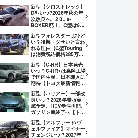
4日発売、DSBSⅡ・
報】特別仕様車
新型【クロストレック】
ACC・スズキコネクト
「ZC33S Final
D型いつ?2026年秋の年
採用
Edition」終了
次改良へ、2.0L e-
BOXER廃止、C型は9月
14日受注終了、CB18タ
新型フォレスターはひど
ーボ採用予想【スバル最
い？後悔・ダサいと言わ
新情報】
れる理由【C型Touring
は消費税込価格385万円
から、S:HEV燃費
新型【C-HR】日本発売
19.1km/L、納期4～5か
いつ？C-HR+は高岡工場
月】ナビUI・冬用タイ
で国内生産、日本導入に
ヤ・ウィルダネス日本発
期待【トヨタ最新情報】
売は？カーオブザイヤー
欧州では2026年3月発
とJNCAP大賞受賞後も
新型【ハリアー】一部改
売、2代目HEV・PHEV
残る注意点
良いつ？2026年夏頃実
は日本未導入
施予定、HEV受注再開、
ガソリン車終了へ【トヨ
タ最新情報】フルモデル
新型【アルファード/ヴ
チェンジ2027年以降予
ェルファイア】マイナー
想
チェンジいつ？2027年