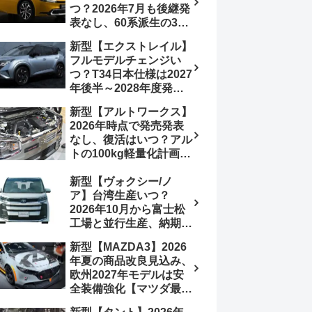
つ？2026年7月も後継発
加は次期型に期待
表なし、60系派生の3列
シートが2027年以降に
新型【エクストレイル】
発売される可能性は【ト
フルモデルチェンジい
ヨタ最新情報デザイン予
つ？T34日本仕様は2027
想画像】スライドドア装
年後半～2028年度発売
備の要望も
予想【日産最新情報】北
新型【アルトワークス】
米ローグe-POWERは
2026年時点で発売発表
2026年後半投入へ
なし、復活はいつ？アル
トの100kg軽量化計画は
継続中、現在80kgに目
新型【ヴォクシー/ノ
処、5MTターボとアルト
ア】台湾生産いつ？
スピリットに期待【スズ
2026年10月から富士松
キ最新情報】
工場と並行生産、納期短
縮へ【トヨタ最新情報】
新型【MAZDA3】2026
2026年5月6日マイナー
年夏の商品改良見込み、
チェンジ、価格 NOAH
欧州2027年モデルは安
326万1500円、VOXY
全装備強化【マツダ最新
375万1000円、特別仕様
情報】フルモデルチェン
車 WxBと煌の追加に期