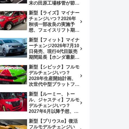
末の田原工場移管が節目
か、ハンマーヘッド採用
新型【ライズ】マイナー
のフェイスリフト予想
チェンジいつ？2026年
【トヨタ最新情報】
秋頃一部改良の実施予
2026年6月一部改良済
想、フェイスリフト期
み、消費税込価格559万
待、受注停止まだ？納期
9000円から
新型【フィット】マイナ
2～3ヵ月に短縮【ダイハ
ーチェンジ2026年7月10
ツ最新情報】前回改良は
日発売、現行4代目販売
2024年11月5日、価格
期間延長【ホンダ最新情
180.07～244.2万円、値
報】次期フィット5発表
上げ約8～10万円、法規
新型【シビック】フルモ
いつ？フルモデルチェン
対応、ハイブリッド
デルチェンジいつ？
ジは2029年頃まで遅れ
4WD追加まだ、フルモ
2028年生産開始計画、
る予想
デルチェンジはトヨタが
次世代中型プラットフォ
介入か
ーム採用、2.0L e:HEV
新型【ルーミー、トー
搭載予想【ホンダ最新情
ル、ジャスティ】フルモ
報】Honda S+ Shiftは現
デルチェンジいつ？
行e:HEV RS 消費税込
2027年6月以降予想、ビ
4,659,600円で先行導入
ッグマイナーチェンジも
新型【プリウスα】復活
う無い？【トヨタ最新情
フルモデルチェンジい
報】1.2Lハイブリッド追