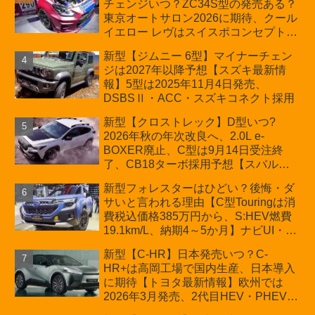
チェンジいつ？ZC34S型の発売ある？
D:5対抗のクロスオーバーSUVミニバ
東京オートサロン2026に期待、クール
ン
イエロー レヴはスイスポコンセプト
か？ハイブリッド化/重量増/価格アッ
新型【ジムニー 6型】マイナーチェン
プが争点【スズキ最新情報】特別仕様
ジは2027年以降予想【スズキ最新情
車「ZC33S Final Edition」終了
報】5型は2025年11月4日発売、
DSBSⅡ・ACC・スズキコネクト採用
新型【クロストレック】D型いつ?
2026年秋の年次改良へ、2.0L e-
BOXER廃止、C型は9月14日受注終
了、CB18ターボ採用予想【スバル最
新情報】
新型フォレスターはひどい？後悔・ダ
サいと言われる理由【C型Touringは消
費税込価格385万円から、S:HEV燃費
19.1km/L、納期4～5か月】ナビUI・冬
用タイヤ・ウィルダネス日本発売は？
新型【C-HR】日本発売いつ？C-
カーオブザイヤーとJNCAP大賞受賞後
HR+は高岡工場で国内生産、日本導入
も残る注意点
に期待【トヨタ最新情報】欧州では
2026年3月発売、2代目HEV・PHEVは
日本未導入