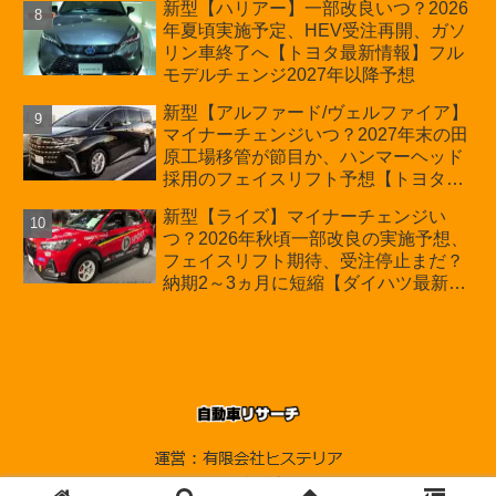
新型【ハリアー】一部改良いつ？2026
年夏頃実施予定、HEV受注再開、ガソ
リン車終了へ【トヨタ最新情報】フル
モデルチェンジ2027年以降予想
新型【アルファード/ヴェルファイア】
マイナーチェンジいつ？2027年末の田
原工場移管が節目か、ハンマーヘッド
採用のフェイスリフト予想【トヨタ最
新情報】2026年6月一部改良済み、消
新型【ライズ】マイナーチェンジい
費税込価格559万9000円から
つ？2026年秋頃一部改良の実施予想、
フェイスリフト期待、受注停止まだ？
納期2～3ヵ月に短縮【ダイハツ最新情
報】前回改良は2024年11月5日、価格
180.07～244.2万円、値上げ約8～10万
円、法規対応、ハイブリッド4WD追加
まだ、フルモデルチェンジはトヨタが
介入か
© 2010-2026 自動車リサーチ.