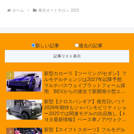
ホーム
東京オートサロン 2023
新しい記事
過去の記事
新型カローラ【ツーリング/セダン】フ
ルモデルチェンジは2027年以降予想、
マルチパスウェイプラットフォーム採
用、BEVからの派生で新開発小型エン
ジン搭載のHEV/PHEV、ギガキャスト
新型【クロスバンギア】発売日いつ？
の採用は無しか【トヨタ最新情報】60
2026年期待もジャパンモビリティショ
周年記念車発売
ー2025では関連モデルの出品無し【ト
ヨタ最新情報】ベース車ノア/ヴォクシ
ーの台湾生産開始に注目、「ギア」の
新型【スイフトスポーツ】フルモデル
ほか「コア」と「ツール」、デリカ