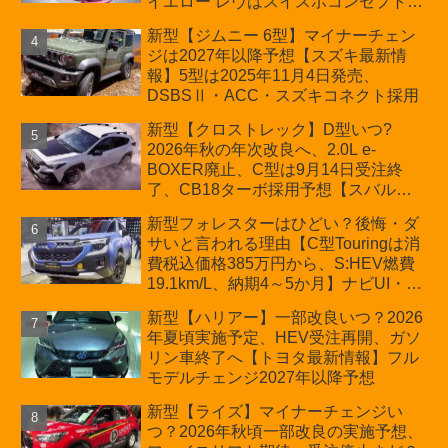
イエロー レヴはスイスポコンセプト
か？ハイブリッド化/重量増/価格アッ
新型【ジムニー 6型】マイナーチェン
プが争点【スズキ最新情報】特別仕様
ジは2027年以降予想【スズキ最新情
車「ZC33S Final Edition」終了
報】5型は2025年11月4日発売、
DSBSⅡ・ACC・スズキコネクト採用
新型【クロストレック】D型いつ?
2026年秋の年次改良へ、2.0L e-
BOXER廃止、C型は9月14日受注終
了、CB18ターボ採用予想【スバル最
新情報】
新型フォレスターはひどい？後悔・ダ
サいと言われる理由【C型Touringは消
費税込価格385万円から、S:HEV燃費
19.1km/L、納期4～5か月】ナビUI・冬
用タイヤ・ウィルダネス日本発売は？
新型【ハリアー】一部改良いつ？2026
カーオブザイヤーとJNCAP大賞受賞後
年夏頃実施予定、HEV受注再開、ガソ
も残る注意点
リン車終了へ【トヨタ最新情報】フル
モデルチェンジ2027年以降予想
新型【ライズ】マイナーチェンジい
つ？2026年秋頃一部改良の実施予想、