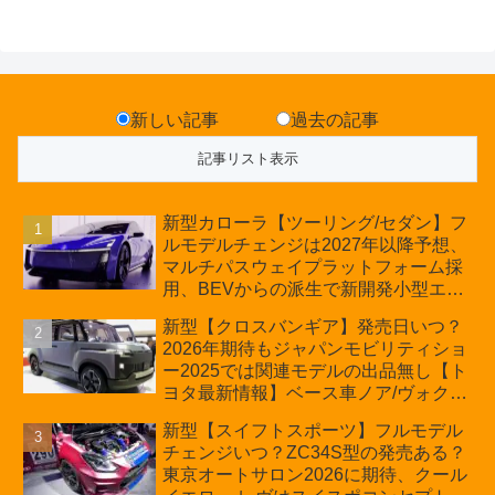
新しい記事
過去の記事
新型カローラ【ツーリング/セダン】フ
ルモデルチェンジは2027年以降予想、
マルチパスウェイプラットフォーム採
用、BEVからの派生で新開発小型エン
ジン搭載のHEV/PHEV、ギガキャスト
新型【クロスバンギア】発売日いつ？
の採用は無しか【トヨタ最新情報】60
2026年期待もジャパンモビリティショ
周年記念車発売
ー2025では関連モデルの出品無し【ト
ヨタ最新情報】ベース車ノア/ヴォクシ
ーの台湾生産開始に注目、「ギア」の
新型【スイフトスポーツ】フルモデル
ほか「コア」と「ツール」、デリカ
チェンジいつ？ZC34S型の発売ある？
D:5対抗のクロスオーバーSUVミニバ
東京オートサロン2026に期待、クール
ン