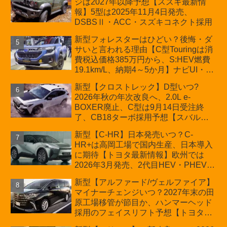
ジは2027年以降予想【スズキ最新情
車「ZC33S Final Edition」終了
報】5型は2025年11月4日発売、
DSBSⅡ・ACC・スズキコネクト採用
新型フォレスターはひどい？後悔・ダ
サいと言われる理由【C型Touringは消
費税込価格385万円から、S:HEV燃費
19.1km/L、納期4～5か月】ナビUI・冬
用タイヤ・ウィルダネス日本発売は？
新型【クロストレック】D型いつ?
カーオブザイヤーとJNCAP大賞受賞後
2026年秋の年次改良へ、2.0L e-
も残る注意点
BOXER廃止、C型は9月14日受注終
了、CB18ターボ採用予想【スバル最
新情報】
新型【C-HR】日本発売いつ？C-
HR+は高岡工場で国内生産、日本導入
に期待【トヨタ最新情報】欧州では
2026年3月発売、2代目HEV・PHEVは
日本未導入
新型【アルファード/ヴェルファイア】
マイナーチェンジいつ？2027年末の田
原工場移管が節目か、ハンマーヘッド
採用のフェイスリフト予想【トヨタ最
新情報】2026年6月一部改良済み、消