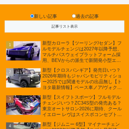
新しい記事
過去の記事
新型カローラ【ツーリング/セダン】フ
ルモデルチェンジは2027年以降予想、
マルチパスウェイプラットフォーム採
用、BEVからの派生で新開発小型エン
ジン搭載のHEV/PHEV、ギガキャスト
新型【クロスバンギア】発売日いつ？
の採用は無しか【トヨタ最新情報】60
2026年期待もジャパンモビリティショ
周年記念車発売
ー2025では関連モデルの出品無し【ト
ヨタ最新情報】ベース車ノア/ヴォクシ
ーの台湾生産開始に注目、「ギア」の
新型【スイフトスポーツ】フルモデル
ほか「コア」と「ツール」、デリカ
チェンジいつ？ZC34S型の発売ある？
D:5対抗のクロスオーバーSUVミニバ
東京オートサロン2026に期待、クール
ン
イエロー レヴはスイスポコンセプト
か？ハイブリッド化/重量増/価格アッ
新型【ジムニー 6型】マイナーチェン
プが争点【スズキ最新情報】特別仕様