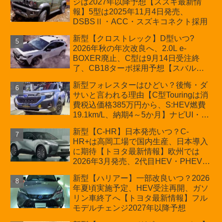
ジは2027年以降予想【スズキ最新情
車「ZC33S Final Edition」終了
報】5型は2025年11月4日発売、
DSBSⅡ・ACC・スズキコネクト採用
新型【クロストレック】D型いつ?
2026年秋の年次改良へ、2.0L e-
BOXER廃止、C型は9月14日受注終
了、CB18ターボ採用予想【スバル最
新情報】
新型フォレスターはひどい？後悔・ダ
サいと言われる理由【C型Touringは消
費税込価格385万円から、S:HEV燃費
19.1km/L、納期4～5か月】ナビUI・冬
用タイヤ・ウィルダネス日本発売は？
新型【C-HR】日本発売いつ？C-
カーオブザイヤーとJNCAP大賞受賞後
HR+は高岡工場で国内生産、日本導入
も残る注意点
に期待【トヨタ最新情報】欧州では
2026年3月発売、2代目HEV・PHEVは
日本未導入
新型【ハリアー】一部改良いつ？2026
年夏頃実施予定、HEV受注再開、ガソ
リン車終了へ【トヨタ最新情報】フル
モデルチェンジ2027年以降予想