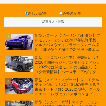
新しい記事
過去の記事
新型カローラ【ツーリング/セダン】フ
ルモデルチェンジは2027年以降予想、
マルチパスウェイプラットフォーム採
用、BEVからの派生で新開発小型エン
ジン搭載のHEV/PHEV、ギガキャスト
新型【クロスバンギア】発売日いつ？
の採用は無しか【トヨタ最新情報】60
2026年期待もジャパンモビリティショ
周年記念車発売
ー2025では関連モデルの出品無し【ト
ヨタ最新情報】ベース車ノア/ヴォクシ
ーの台湾生産開始に注目、「ギア」の
新型【スイフトスポーツ】フルモデル
ほか「コア」と「ツール」、デリカ
チェンジいつ？ZC34S型の発売ある？
D:5対抗のクロスオーバーSUVミニバ
東京オートサロン2026に期待、クール
ン
イエロー レヴはスイスポコンセプト
か？ハイブリッド化/重量増/価格アッ
新型【ジムニー 6型】マイナーチェン
プが争点【スズキ最新情報】特別仕様