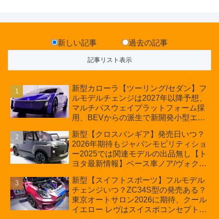
新しい記事
過去の記事
新型カローラ【ツーリング/セダン】フ
ルモデルチェンジは2027年以降予想、
マルチパスウェイプラットフォーム採
用、BEVからの派生で新開発小型エン
ジン搭載のHEV/PHEV、ギガキャスト
新型【クロスバンギア】発売日いつ？
の採用は無しか【トヨタ最新情報】60
2026年期待もジャパンモビリティショ
周年記念車発売
ー2025では関連モデルの出品無し【ト
ヨタ最新情報】ベース車ノア/ヴォクシ
ーの台湾生産開始に注目、「ギア」の
新型【スイフトスポーツ】フルモデル
ほか「コア」と「ツール」、デリカ
チェンジいつ？ZC34S型の発売ある？
D:5対抗のクロスオーバーSUVミニバ
東京オートサロン2026に期待、クール
ン
イエロー レヴはスイスポコンセプト