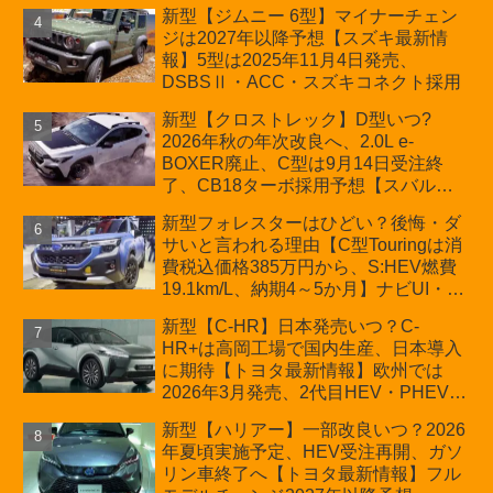
か？ハイブリッド化/重量増/価格アッ
新型【ジムニー 6型】マイナーチェン
プが争点【スズキ最新情報】特別仕様
ジは2027年以降予想【スズキ最新情
車「ZC33S Final Edition」終了
報】5型は2025年11月4日発売、
DSBSⅡ・ACC・スズキコネクト採用
新型【クロストレック】D型いつ?
2026年秋の年次改良へ、2.0L e-
BOXER廃止、C型は9月14日受注終
了、CB18ターボ採用予想【スバル最
新情報】
新型フォレスターはひどい？後悔・ダ
サいと言われる理由【C型Touringは消
費税込価格385万円から、S:HEV燃費
19.1km/L、納期4～5か月】ナビUI・冬
用タイヤ・ウィルダネス日本発売は？
新型【C-HR】日本発売いつ？C-
カーオブザイヤーとJNCAP大賞受賞後
HR+は高岡工場で国内生産、日本導入
も残る注意点
に期待【トヨタ最新情報】欧州では
2026年3月発売、2代目HEV・PHEVは
日本未導入
新型【ハリアー】一部改良いつ？2026
年夏頃実施予定、HEV受注再開、ガソ
リン車終了へ【トヨタ最新情報】フル