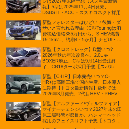
ジは2027年以降予想【スズキ最新情
車「ZC33S Final Edition」終了
報】5型は2025年11月4日発売、
DSBSⅡ・ACC・スズキコネクト採用
新型フォレスターはひどい？後悔・ダ
サいと言われる理由【C型Touringは消
費税込価格385万円から、S:HEV燃費
19.1km/L、納期4～5か月】ナビUI・冬
用タイヤ・ウィルダネス日本発売は？
新型【クロストレック】D型いつ?
カーオブザイヤーとJNCAP大賞受賞後
2026年秋の年次改良へ、2.0L e-
も残る注意点
BOXER廃止、C型は9月14日受注終
了、CB18ターボ採用予想【スバル最
新情報】
新型【C-HR】日本発売いつ？C-
HR+は高岡工場で国内生産、日本導入
に期待【トヨタ最新情報】欧州では
2026年3月発売、2代目HEV・PHEVは
日本未導入
新型【アルファード/ヴェルファイア】
マイナーチェンジいつ？2027年末の田
原工場移管が節目か、ハンマーヘッド
採用のフェイスリフト予想【トヨタ最
新情報】2026年6月一部改良済み、消