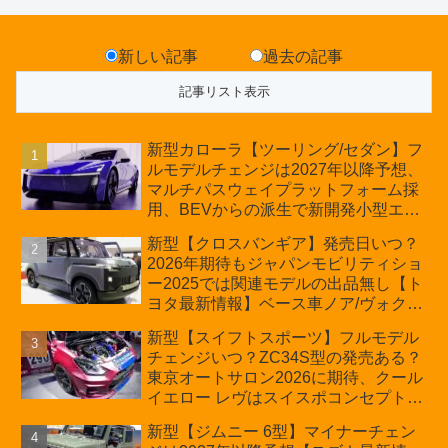
新しい記事
過去の記事
新型カローラ【ツーリング/セダン】フ
ルモデルチェンジは2027年以降予想、
マルチパスウェイプラットフォーム採
用、BEVからの派生で新開発小型エン
ジン搭載のHEV/PHEV、ギガキャスト
新型【クロスバンギア】発売日いつ？
の採用は無しか【トヨタ最新情報】60
2026年期待もジャパンモビリティショ
周年記念車発売
ー2025では関連モデルの出品無し【ト
ヨタ最新情報】ベース車ノア/ヴォクシ
ーの台湾生産開始に注目、「ギア」の
新型【スイフトスポーツ】フルモデル
ほか「コア」と「ツール」、デリカ
チェンジいつ？ZC34S型の発売ある？
D:5対抗のクロスオーバーSUVミニバ
東京オートサロン2026に期待、クール
ン
イエロー レヴはスイスポコンセプト
か？ハイブリッド化/重量増/価格アッ
新型【ジムニー 6型】マイナーチェン
プが争点【スズキ最新情報】特別仕様