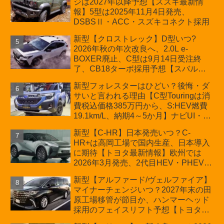
ジは2027年以降予想【スズキ最新情
車「ZC33S Final Edition」終了
報】5型は2025年11月4日発売、
DSBSⅡ・ACC・スズキコネクト採用
新型【クロストレック】D型いつ?
2026年秋の年次改良へ、2.0L e-
BOXER廃止、C型は9月14日受注終
了、CB18ターボ採用予想【スバル最
新情報】
新型フォレスターはひどい？後悔・ダ
サいと言われる理由【C型Touringは消
費税込価格385万円から、S:HEV燃費
19.1km/L、納期4～5か月】ナビUI・冬
用タイヤ・ウィルダネス日本発売は？
新型【C-HR】日本発売いつ？C-
カーオブザイヤーとJNCAP大賞受賞後
HR+は高岡工場で国内生産、日本導入
も残る注意点
に期待【トヨタ最新情報】欧州では
2026年3月発売、2代目HEV・PHEVは
日本未導入
新型【アルファード/ヴェルファイア】
マイナーチェンジいつ？2027年末の田
原工場移管が節目か、ハンマーヘッド
採用のフェイスリフト予想【トヨタ最
新情報】2026年6月一部改良済み、消