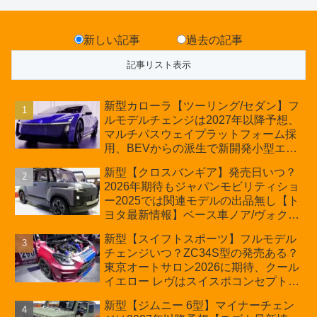
新しい記事
過去の記事
新型カローラ【ツーリング/セダン】フ
ルモデルチェンジは2027年以降予想、
マルチパスウェイプラットフォーム採
用、BEVからの派生で新開発小型エン
ジン搭載のHEV/PHEV、ギガキャスト
新型【クロスバンギア】発売日いつ？
の採用は無しか【トヨタ最新情報】60
2026年期待もジャパンモビリティショ
周年記念車発売
ー2025では関連モデルの出品無し【ト
ヨタ最新情報】ベース車ノア/ヴォクシ
ーの台湾生産開始に注目、「ギア」の
新型【スイフトスポーツ】フルモデル
ほか「コア」と「ツール」、デリカ
チェンジいつ？ZC34S型の発売ある？
D:5対抗のクロスオーバーSUVミニバ
東京オートサロン2026に期待、クール
ン
イエロー レヴはスイスポコンセプト
か？ハイブリッド化/重量増/価格アッ
新型【ジムニー 6型】マイナーチェン
プが争点【スズキ最新情報】特別仕様