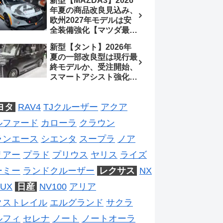
新型【MAZDA3】2026
2026年5月6日マイナー
年夏の商品改良見込み、
チェンジ、価格 NOAH
欧州2027年モデルは安
326万1500円、VOXY
全装備強化【マツダ最新
375万1000円、特別仕様
情報】フルモデルチェン
車 WxBと煌の追加に期
新型【タント】2026年
ジは2028年以降予想
待、S-Zに12.3インチメ
夏の一部改良型は現行最
ーター
終モデルか、受注開始、
スマートアシスト強化と
値上げ想定、2027年頃
フルモデルチェンジ予想
ヨタ
RAV4
TJクルーザー
アクア
【ダイハツ最新情報】
ルファード
カローラ
クラウン
ランエース
シエンタ
スープラ
ノア
リアー
プラド
プリウス
ヤリス
ライズ
ーミー
ランドクルーザー
レクサス
NX
UX
日産
NV100
アリア
クストレイル
エルグランド
サクラ
ルフィ
セレナ
ノート
ノートオーラ