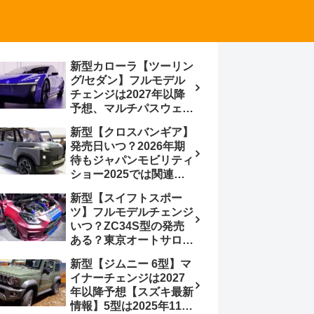
新型カローラ【ツーリン
グ/セダン】フルモデル
チェンジは2027年以降
予想、マルチパスウェイ
プラットフォーム採用、
新型【クロスバンギア】
BEVからの派生で新開発
発売日いつ？2026年期
小型エンジン搭載の
待もジャパンモビリティ
HEV/PHEV、ギガキャ
ショー2025では関連モ
ストの採用は無しか【ト
デルの出品無し【トヨタ
ヨタ最新情報】60周年記
新型【スイフトスポー
最新情報】ベース車ノ
念車発売
ツ】フルモデルチェンジ
ア/ヴォクシーの台湾生
いつ？ZC34S型の発売
産開始に注目、「ギア」
ある？東京オートサロン
のほか「コア」と「ツー
2026に期待、クールイ
ル」、デリカD:5対抗の
新型【ジムニー 6型】マ
エロー レヴはスイスポ
クロスオーバーSUVミニ
イナーチェンジは2027
コンセプトか？ハイブリ
バン
年以降予想【スズキ最新
ッド化/重量増/価格アッ
情報】5型は2025年11月
プが争点【スズキ最新情