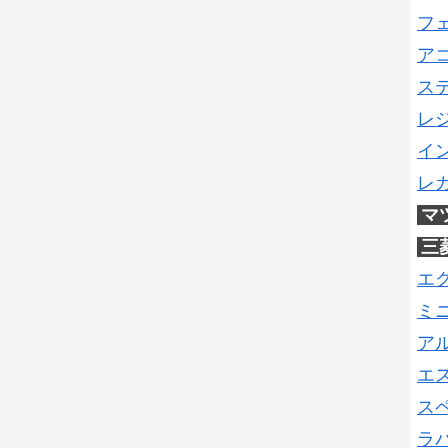
フ
ア
ス
レ
イ
レ
マ
三
エ
ミ
ア
エ
ス
ラ