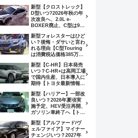
4日発売、DSBSⅡ・
報】特別仕様車
新型【クロストレック】
ACC・スズキコネクト
「ZC33S Final
D型いつ?2026年秋の年
採用
Edition」終了
次改良へ、2.0L e-
BOXER廃止、C型は9月
14日受注終了、CB18タ
新型フォレスターはひど
ーボ採用予想【スバル最
い？後悔・ダサいと言わ
新情報】
れる理由【C型Touring
は消費税込価格385万円
から、S:HEV燃費
新型【C-HR】日本発売
19.1km/L、納期4～5か
いつ？C-HR+は高岡工場
月】ナビUI・冬用タイ
で国内生産、日本導入に
ヤ・ウィルダネス日本発
期待【トヨタ最新情報】
売は？カーオブザイヤー
欧州では2026年3月発
とJNCAP大賞受賞後も
新型【ハリアー】一部改
売、2代目HEV・PHEV
残る注意点
良いつ？2026年夏頃実
は日本未導入
施予定、HEV受注再開、
ガソリン車終了へ【トヨ
タ最新情報】フルモデル
新型【アルファード/ヴ
チェンジ2027年以降予
ェルファイア】マイナー
想
チェンジいつ？2027年