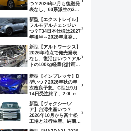
つ？2026年7月も後継発
加は次期型に期待
表なし、60系派生の3列
シートが2027年以降に
新型【エクストレイル】
発売される可能性は【ト
フルモデルチェンジい
ヨタ最新情報デザイン予
つ？T34日本仕様は2027
想画像】スライドドア装
年後半～2028年度発売
備の要望も
予想【日産最新情報】北
新型【アルトワークス】
米ローグe-POWERは
2026年時点で発売発表
2026年後半投入へ
なし、復活はいつ？アル
トの100kg軽量化計画は
継続中、現在80kgに目
新型【インプレッサ】D
処、5MTターボとアルト
型いつ？2026年秋の年
スピリットに期待【スズ
次改良予想、C型は9月
キ最新情報】
14日受注終了、2.0L e-
BOXER廃止、ストロン
新型【ヴォクシー/ノ
グハイブリッド設定無し
ア】台湾生産いつ？
予想【スバル最新情報】
2026年10月から富士松
工場と並行生産、納期短
縮へ【トヨタ最新情報】