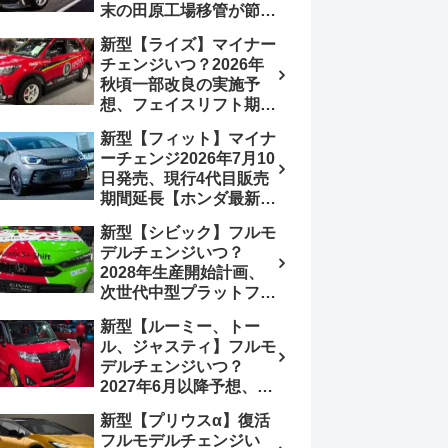
末の田原工場移管が節目
か、ハンマーヘッド採用
新型【ライズ】マイナー
のフェイスリフト予想
チェンジいつ？2026年
【トヨタ最新情報】
秋頃一部改良の実施予
2026年6月一部改良済
想、フェイスリフト期
み、消費税込価格559万
待、受注停止まだ？納期
9000円から
新型【フィット】マイナ
2～3ヵ月に短縮【ダイハ
ーチェンジ2026年7月10
ツ最新情報】前回改良は
日発売、現行4代目販売
2024年11月5日、価格
期間延長【ホンダ最新情
180.07～244.2万円、値
報】次期フィット5発表
上げ約8～10万円、法規
新型【シビック】フルモ
いつ？フルモデルチェン
対応、ハイブリッド
デルチェンジいつ？
ジは2029年頃まで遅れ
4WD追加まだ、フルモ
2028年生産開始計画、
る予想
デルチェンジはトヨタが
次世代中型プラットフォ
介入か
ーム採用、2.0L e:HEV
新型【ルーミー、トー
搭載予想【ホンダ最新情
ル、ジャスティ】フルモ
報】Honda S+ Shiftは現
デルチェンジいつ？
行e:HEV RS 消費税込
2027年6月以降予想、ビ
4,659,600円で先行導入
ッグマイナーチェンジも
新型【プリウスα】復活
う無い？【トヨタ最新情
フルモデルチェンジい
報】1.2Lハイブリッド追