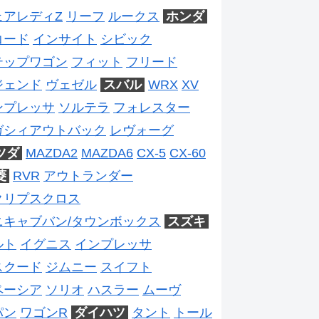
ェアレディZ
リーフ
ルークス
ホンダ
コード
インサイト
シビック
テップワゴン
フィット
フリード
ジェンド
ヴェゼル
スバル
WRX
XV
ンプレッサ
ソルテラ
フォレスター
ガシィアウトバック
レヴォーグ
ツダ
MAZDA2
MAZDA6
CX-5
CX-60
菱
RVR
アウトランダー
クリプスクロス
ニキャブバン/タウンボックス
スズキ
ルト
イグニス
インプレッサ
スクード
ジムニー
スイフト
ペーシア
ソリオ
ハスラー
ムーヴ
パン
ワゴンR
ダイハツ
タント
トール