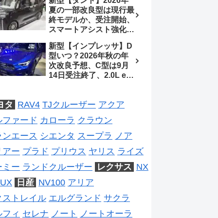
新型【タント】2026年
2026年5月6日マイナー
夏の一部改良型は現行最
チェンジ、価格 NOAH
終モデルか、受注開始、
326万1500円、VOXY
スマートアシスト強化と
375万1000円、特別仕様
値上げ想定、2027年頃
車 WxBと煌の追加に期
新型【インプレッサ】D
フルモデルチェンジ予想
待、S-Zに12.3インチメ
型いつ？2026年秋の年
【ダイハツ最新情報】
ーター
次改良予想、C型は9月
14日受注終了、2.0L e-
BOXER廃止、ストロン
グハイブリッド設定無し
ヨタ
RAV4
TJクルーザー
アクア
予想【スバル最新情報】
ルファード
カローラ
クラウン
ランエース
シエンタ
スープラ
ノア
リアー
プラド
プリウス
ヤリス
ライズ
ーミー
ランドクルーザー
レクサス
NX
UX
日産
NV100
アリア
クストレイル
エルグランド
サクラ
ルフィ
セレナ
ノート
ノートオーラ