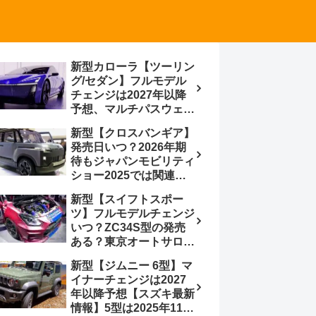
新型カローラ【ツーリン
グ/セダン】フルモデル
チェンジは2027年以降
予想、マルチパスウェイ
プラットフォーム採用、
新型【クロスバンギア】
BEVからの派生で新開発
発売日いつ？2026年期
小型エンジン搭載の
待もジャパンモビリティ
HEV/PHEV、ギガキャ
ショー2025では関連モ
ストの採用は無しか【ト
デルの出品無し【トヨタ
ヨタ最新情報】60周年記
新型【スイフトスポー
最新情報】ベース車ノ
念車発売
ツ】フルモデルチェンジ
ア/ヴォクシーの台湾生
いつ？ZC34S型の発売
産開始に注目、「ギア」
ある？東京オートサロン
のほか「コア」と「ツー
2026に期待、クールイ
ル」、デリカD:5対抗の
新型【ジムニー 6型】マ
エロー レヴはスイスポ
クロスオーバーSUVミニ
イナーチェンジは2027
コンセプトか？ハイブリ
バン
年以降予想【スズキ最新
ッド化/重量増/価格アッ
情報】5型は2025年11月
プが争点【スズキ最新情