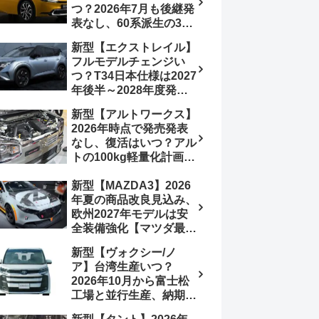
つ？2026年7月も後継発
行e:HEV RS 消費税込
表なし、60系派生の3列
4,659,600円で先行導入
シートが2027年以降に
新型【エクストレイル】
発売される可能性は【ト
フルモデルチェンジい
ヨタ最新情報デザイン予
つ？T34日本仕様は2027
想画像】スライドドア装
年後半～2028年度発売
備の要望も
予想【日産最新情報】北
新型【アルトワークス】
米ローグe-POWERは
2026年時点で発売発表
2026年後半投入へ
なし、復活はいつ？アル
トの100kg軽量化計画は
継続中、現在80kgに目
新型【MAZDA3】2026
処、5MTターボとアルト
年夏の商品改良見込み、
スピリットに期待【スズ
欧州2027年モデルは安
キ最新情報】
全装備強化【マツダ最新
情報】フルモデルチェン
新型【ヴォクシー/ノ
ジは2028年以降予想
ア】台湾生産いつ？
2026年10月から富士松
工場と並行生産、納期短
縮へ【トヨタ最新情報】