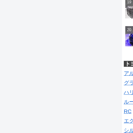
ト
ア
グ
ハ
ル
RC
エ
シ