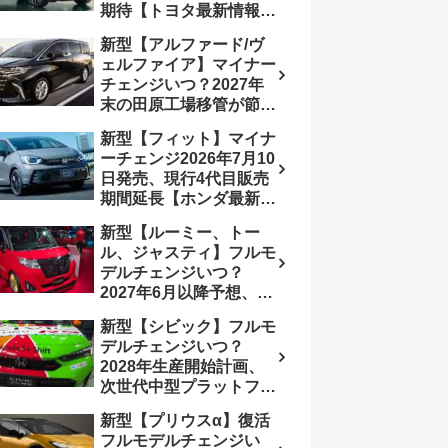
期待【トヨタ最新情報】
180.07～244.2万円、値
欧州では2026年3月発
上げ約8～10万円、法規
新型【アルファード/ヴ
売、2代目HEV・PHEV
対応、ハイブリッド
ェルファイア】マイナー
は日本未導入
4WD追加まだ、フルモ
チェンジいつ？2027年
デルチェンジはトヨタが
末の田原工場移管が節目
介入か
か、ハンマーヘッド採用
新型【フィット】マイナ
のフェイスリフト予想
ーチェンジ2026年7月10
【トヨタ最新情報】
日発売、現行4代目販売
2026年6月一部改良済
期間延長【ホンダ最新情
み、消費税込価格559万
報】次期フィット5発表
9000円から
新型【ルーミー、トー
いつ？フルモデルチェン
ル、ジャスティ】フルモ
ジは2029年頃まで遅れ
デルチェンジいつ？
る予想
2027年6月以降予想、ビ
ッグマイナーチェンジも
新型【シビック】フルモ
う無い？【トヨタ最新情
デルチェンジいつ？
報】1.2Lハイブリッド追
2028年生産開始計画、
加は次期型に期待
次世代中型プラットフォ
ーム採用、2.0L e:HEV
新型【プリウスα】復活
搭載予想【ホンダ最新情
フルモデルチェンジい
報】Honda S+ Shiftは現