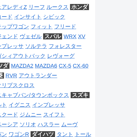
ェアレディZ
リーフ
ルークス
ホンダ
コード
インサイト
シビック
テップワゴン
フィット
フリード
ジェンド
ヴェゼル
スバル
WRX
XV
ンプレッサ
ソルテラ
フォレスター
ガシィアウトバック
レヴォーグ
ツダ
MAZDA2
MAZDA6
CX-5
CX-60
菱
RVR
アウトランダー
クリプスクロス
ニキャブバン/タウンボックス
スズキ
ルト
イグニス
インプレッサ
スクード
ジムニー
スイフト
ペーシア
ソリオ
ハスラー
ムーヴ
パン
ワゴンR
ダイハツ
タント
トール