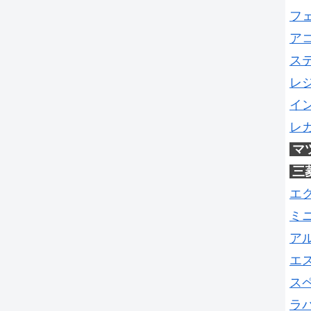
フ
ア
ス
レ
イ
レ
マ
三
エ
ミ
ア
エ
ス
ラ