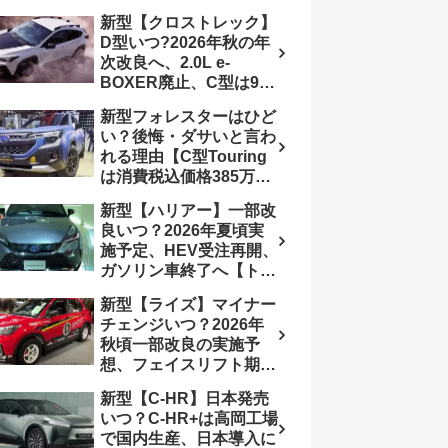
4日発売、DSBSⅡ・
報】特別仕様車
新型【クロストレック】
ACC・スズキコネクト
「ZC33S Final
D型いつ?2026年秋の年
採用
Edition」終了
次改良へ、2.0L e-
BOXER廃止、C型は9月
14日受注終了、CB18タ
新型フォレスターはひど
ーボ採用予想【スバル最
い？後悔・ダサいと言わ
新情報】
れる理由【C型Touring
は消費税込価格385万円
から、S:HEV燃費
新型【ハリアー】一部改
19.1km/L、納期4～5か
良いつ？2026年夏頃実
月】ナビUI・冬用タイ
施予定、HEV受注再開、
ヤ・ウィルダネス日本発
ガソリン車終了へ【トヨ
売は？カーオブザイヤー
タ最新情報】フルモデル
とJNCAP大賞受賞後も
新型【ライズ】マイナー
チェンジ2027年以降予
残る注意点
チェンジいつ？2026年
想
秋頃一部改良の実施予
想、フェイスリフト期
待、受注停止まだ？納期
新型【C-HR】日本発売
2～3ヵ月に短縮【ダイハ
いつ？C-HR+は高岡工場
ツ最新情報】前回改良は
で国内生産、日本導入に
2024年11月5日、価格