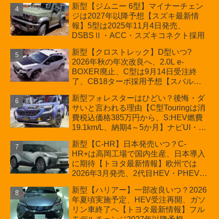
新型【ジムニー 6型】マイナーチェン
プが争点【スズキ最新情報】特別仕様
ジは2027年以降予想【スズキ最新情
車「ZC33S Final Edition」終了
報】5型は2025年11月4日発売、
DSBSⅡ・ACC・スズキコネクト採用
新型【クロストレック】D型いつ?
2026年秋の年次改良へ、2.0L e-
BOXER廃止、C型は9月14日受注終
了、CB18ターボ採用予想【スバル最
新情報】
新型フォレスターはひどい？後悔・ダ
サいと言われる理由【C型Touringは消
費税込価格385万円から、S:HEV燃費
19.1km/L、納期4～5か月】ナビUI・冬
用タイヤ・ウィルダネス日本発売は？
新型【C-HR】日本発売いつ？C-
カーオブザイヤーとJNCAP大賞受賞後
HR+は高岡工場で国内生産、日本導入
も残る注意点
に期待【トヨタ最新情報】欧州では
2026年3月発売、2代目HEV・PHEVは
日本未導入
新型【ハリアー】一部改良いつ？2026
年夏頃実施予定、HEV受注再開、ガソ
リン車終了へ【トヨタ最新情報】フル