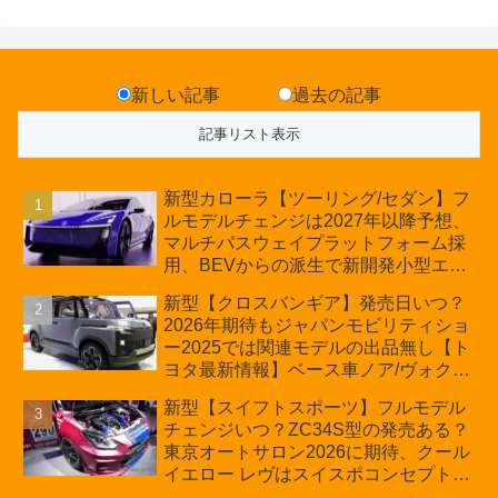
新しい記事
過去の記事
新型カローラ【ツーリング/セダン】フ
ルモデルチェンジは2027年以降予想、
マルチパスウェイプラットフォーム採
用、BEVからの派生で新開発小型エン
ジン搭載のHEV/PHEV、ギガキャスト
新型【クロスバンギア】発売日いつ？
の採用は無しか【トヨタ最新情報】60
2026年期待もジャパンモビリティショ
周年記念車発売
ー2025では関連モデルの出品無し【ト
ヨタ最新情報】ベース車ノア/ヴォクシ
ーの台湾生産開始に注目、「ギア」の
新型【スイフトスポーツ】フルモデル
ほか「コア」と「ツール」、デリカ
チェンジいつ？ZC34S型の発売ある？
D:5対抗のクロスオーバーSUVミニバ
東京オートサロン2026に期待、クール
ン
イエロー レヴはスイスポコンセプト
か？ハイブリッド化/重量増/価格アッ