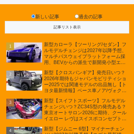
新しい記事
過去の記事
新型カローラ【ツーリング/セダン】フ
ルモデルチェンジは2027年以降予想、
マルチパスウェイプラットフォーム採
用、BEVからの派生で新開発小型エン
ジン搭載のHEV/PHEV、ギガキャスト
新型【クロスバンギア】発売日いつ？
の採用は無しか【トヨタ最新情報】60
2026年期待もジャパンモビリティショ
周年記念車発売
ー2025では関連モデルの出品無し【ト
ヨタ最新情報】ベース車ノア/ヴォクシ
ーの台湾生産開始に注目、「ギア」の
新型【スイフトスポーツ】フルモデル
ほか「コア」と「ツール」、デリカ
チェンジいつ？ZC34S型の発売ある？
D:5対抗のクロスオーバーSUVミニバ
東京オートサロン2026に期待、クール
ン
イエロー レヴはスイスポコンセプト
か？ハイブリッド化/重量増/価格アッ
新型【ジムニー 6型】マイナーチェン
プが争点【スズキ最新情報】特別仕様