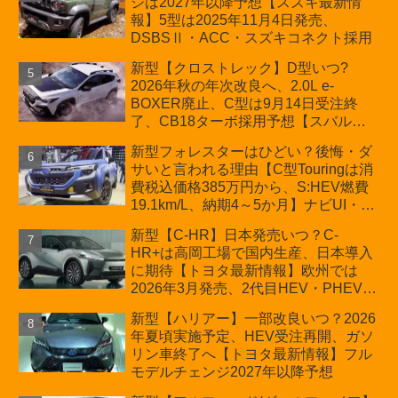
ジは2027年以降予想【スズキ最新情
車「ZC33S Final Edition」終了
報】5型は2025年11月4日発売、
DSBSⅡ・ACC・スズキコネクト採用
新型【クロストレック】D型いつ?
2026年秋の年次改良へ、2.0L e-
BOXER廃止、C型は9月14日受注終
了、CB18ターボ採用予想【スバル最
新情報】
新型フォレスターはひどい？後悔・ダ
サいと言われる理由【C型Touringは消
費税込価格385万円から、S:HEV燃費
19.1km/L、納期4～5か月】ナビUI・冬
用タイヤ・ウィルダネス日本発売は？
新型【C-HR】日本発売いつ？C-
カーオブザイヤーとJNCAP大賞受賞後
HR+は高岡工場で国内生産、日本導入
も残る注意点
に期待【トヨタ最新情報】欧州では
2026年3月発売、2代目HEV・PHEVは
日本未導入
新型【ハリアー】一部改良いつ？2026
年夏頃実施予定、HEV受注再開、ガソ
リン車終了へ【トヨタ最新情報】フル
モデルチェンジ2027年以降予想