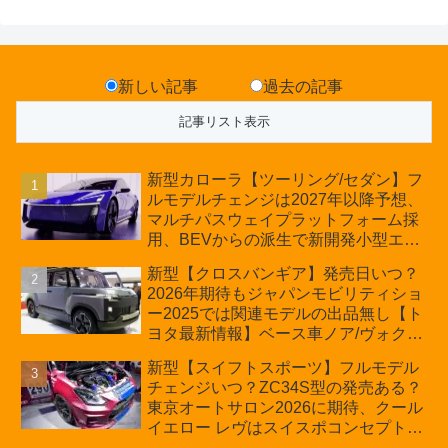
新しい記事
過去の記事
新型カローラ【ツーリング/セダン】フ
ルモデルチェンジは2027年以降予想、
マルチパスウェイプラットフォーム採
用、BEVからの派生で新開発小型エン
ジン搭載のHEV/PHEV、ギガキャスト
新型【クロスバンギア】発売日いつ？
の採用は無しか【トヨタ最新情報】60
2026年期待もジャパンモビリティショ
周年記念車発売
ー2025では関連モデルの出品無し【ト
ヨタ最新情報】ベース車ノア/ヴォクシ
ーの台湾生産開始に注目、「ギア」の
新型【スイフトスポーツ】フルモデル
ほか「コア」と「ツール」、デリカ
チェンジいつ？ZC34S型の発売ある？
D:5対抗のクロスオーバーSUVミニバ
東京オートサロン2026に期待、クール
ン
イエロー レヴはスイスポコンセプト
か？ハイブリッド化/重量増/価格アッ