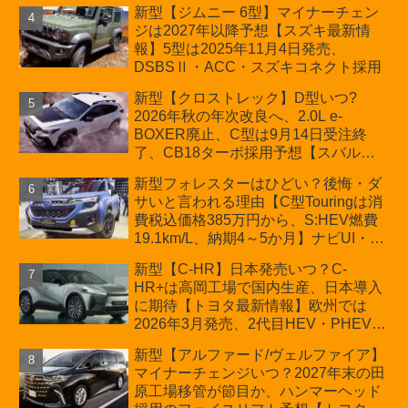
新型【ジムニー 6型】マイナーチェン
プが争点【スズキ最新情報】特別仕様
ジは2027年以降予想【スズキ最新情
車「ZC33S Final Edition」終了
報】5型は2025年11月4日発売、
DSBSⅡ・ACC・スズキコネクト採用
新型【クロストレック】D型いつ?
2026年秋の年次改良へ、2.0L e-
BOXER廃止、C型は9月14日受注終
了、CB18ターボ採用予想【スバル最
新情報】
新型フォレスターはひどい？後悔・ダ
サいと言われる理由【C型Touringは消
費税込価格385万円から、S:HEV燃費
19.1km/L、納期4～5か月】ナビUI・冬
用タイヤ・ウィルダネス日本発売は？
新型【C-HR】日本発売いつ？C-
カーオブザイヤーとJNCAP大賞受賞後
HR+は高岡工場で国内生産、日本導入
も残る注意点
に期待【トヨタ最新情報】欧州では
2026年3月発売、2代目HEV・PHEVは
日本未導入
新型【アルファード/ヴェルファイア】
マイナーチェンジいつ？2027年末の田
原工場移管が節目か、ハンマーヘッド