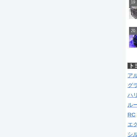
ト
ア
グ
ハ
ル
RC
エ
シ