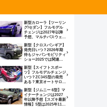
新型カローラ【ツーリン
グ/セダン】フルモデル
チェンジは2027年以降
予想、マルチパスウェイ
プラットフォーム採用、
新型【クロスバンギア】
BEVからの派生で新開発
発売日いつ？2026年期
小型エンジン搭載の
待もジャパンモビリティ
HEV/PHEV、ギガキャ
ショー2025では関連モ
ストの採用は無しか【ト
デルの出品無し【トヨタ
ヨタ最新情報】60周年記
新型【スイフトスポー
最新情報】ベース車ノ
念車発売
ツ】フルモデルチェンジ
ア/ヴォクシーの台湾生
いつ？ZC34S型の発売
産開始に注目、「ギア」
ある？東京オートサロン
のほか「コア」と「ツー
2026に期待、クールイ
ル」、デリカD:5対抗の
新型【ジムニー 6型】マ
エロー レヴはスイスポ
クロスオーバーSUVミニ
イナーチェンジは2027
コンセプトか？ハイブリ
バン
年以降予想【スズキ最新
ッド化/重量増/価格アッ
情報】5型は2025年11月
プが争点【スズキ最新情