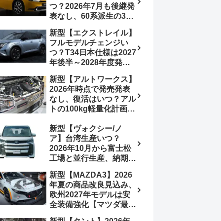
つ？2026年7月も後継発
加は次期型に期待
表なし、60系派生の3列
シートが2027年以降に
新型【エクストレイル】
発売される可能性は【ト
フルモデルチェンジい
ヨタ最新情報デザイン予
つ？T34日本仕様は2027
想画像】スライドドア装
年後半～2028年度発売
備の要望も
予想【日産最新情報】北
新型【アルトワークス】
米ローグe-POWERは
2026年時点で発売発表
2026年後半投入へ
なし、復活はいつ？アル
トの100kg軽量化計画は
継続中、現在80kgに目
新型【ヴォクシー/ノ
処、5MTターボとアルト
ア】台湾生産いつ？
スピリットに期待【スズ
2026年10月から富士松
キ最新情報】
工場と並行生産、納期短
縮へ【トヨタ最新情報】
新型【MAZDA3】2026
2026年5月6日マイナー
年夏の商品改良見込み、
チェンジ、価格 NOAH
欧州2027年モデルは安
326万1500円、VOXY
全装備強化【マツダ最新
375万1000円、特別仕様
情報】フルモデルチェン
車 WxBと煌の追加に期