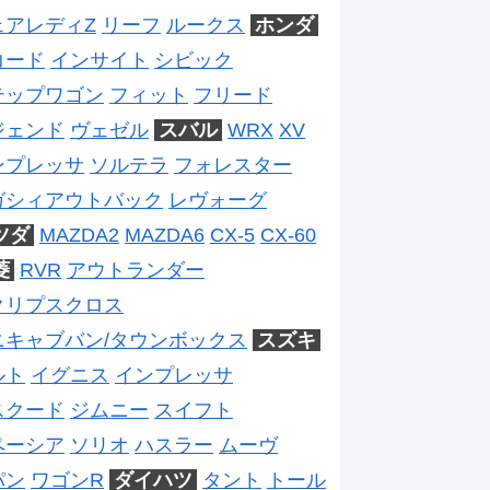
ェアレディZ
リーフ
ルークス
ホンダ
コード
インサイト
シビック
テップワゴン
フィット
フリード
ジェンド
ヴェゼル
スバル
WRX
XV
ンプレッサ
ソルテラ
フォレスター
ガシィアウトバック
レヴォーグ
ツダ
MAZDA2
MAZDA6
CX-5
CX-60
菱
RVR
アウトランダー
クリプスクロス
ニキャブバン/タウンボックス
スズキ
ルト
イグニス
インプレッサ
スクード
ジムニー
スイフト
ペーシア
ソリオ
ハスラー
ムーヴ
パン
ワゴンR
ダイハツ
タント
トール