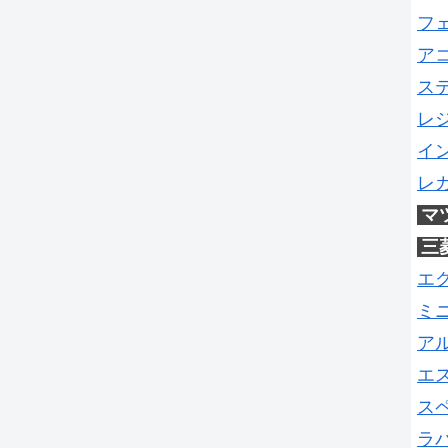
フ
ア
ス
レ
イ
レ
マ
三
エ
ミ
ア
エ
ス
ラ