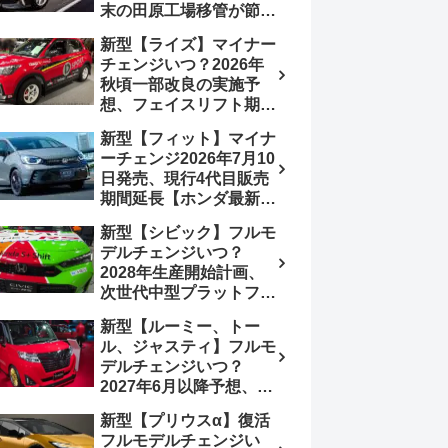
末の田原工場移管が節目
か、ハンマーヘッド採用
新型【ライズ】マイナー
のフェイスリフト予想
チェンジいつ？2026年
【トヨタ最新情報】
秋頃一部改良の実施予
2026年6月一部改良済
想、フェイスリフト期
み、消費税込価格559万
待、受注停止まだ？納期
9000円から
新型【フィット】マイナ
2～3ヵ月に短縮【ダイハ
ーチェンジ2026年7月10
ツ最新情報】前回改良は
日発売、現行4代目販売
2024年11月5日、価格
期間延長【ホンダ最新情
180.07～244.2万円、値
報】次期フィット5発表
上げ約8～10万円、法規
新型【シビック】フルモ
いつ？フルモデルチェン
対応、ハイブリッド
デルチェンジいつ？
ジは2029年頃まで遅れ
4WD追加まだ、フルモ
2028年生産開始計画、
る予想
デルチェンジはトヨタが
次世代中型プラットフォ
介入か
ーム採用、2.0L e:HEV
新型【ルーミー、トー
搭載予想【ホンダ最新情
ル、ジャスティ】フルモ
報】Honda S+ Shiftは現
デルチェンジいつ？
行e:HEV RS 消費税込
2027年6月以降予想、ビ
4,659,600円で先行導入
ッグマイナーチェンジも
新型【プリウスα】復活
う無い？【トヨタ最新情
フルモデルチェンジい
報】1.2Lハイブリッド追