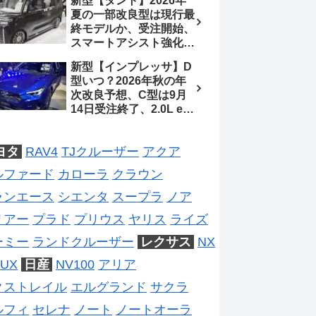
新型【タント】2026年
ジは2028年以降予想
待、S-Zに12.3インチメ
夏の一部改良型は現行最
ーター
終モデルか、受注開始、
スマートアシスト強化と
値上げ想定、2027年頃
新型【インプレッサ】D
フルモデルチェンジ予想
型いつ？2026年秋の年
【ダイハツ最新情報】
次改良予想、C型は9月
14日受注終了、2.0L e-
BOXER廃止、ストロン
グハイブリッド設定無し
ヨタ
RAV4
TJクルーザー
アクア
予想【スバル最新情報】
ルファード
カローラ
クラウン
ランエース
シエンタ
スープラ
ノア
リアー
プラド
プリウス
ヤリス
ライズ
ーミー
ランドクルーザー
レクサス
NX
UX
日産
NV100
アリア
クストレイル
エルグランド
サクラ
ルフィ
セレナ
ノート
ノートオーラ