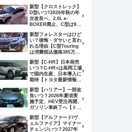
4日発売、DSBSⅡ・
報】特別仕様車
新型【クロストレック】
ACC・スズキコネクト
「ZC33S Final
D型いつ?2026年秋の年
採用
Edition」終了
次改良へ、2.0L e-
BOXER廃止、C型は9月
14日受注終了、CB18タ
新型フォレスターはひど
ーボ採用予想【スバル最
い？後悔・ダサいと言わ
新情報】
れる理由【C型Touring
は消費税込価格385万円
から、S:HEV燃費
新型【C-HR】日本発売
19.1km/L、納期4～5か
いつ？C-HR+は高岡工場
月】ナビUI・冬用タイ
で国内生産、日本導入に
ヤ・ウィルダネス日本発
期待【トヨタ最新情報】
売は？カーオブザイヤー
欧州では2026年3月発
とJNCAP大賞受賞後も
新型【ハリアー】一部改
売、2代目HEV・PHEV
残る注意点
良いつ？2026年夏頃実
は日本未導入
施予定、HEV受注再開、
ガソリン車終了へ【トヨ
タ最新情報】フルモデル
新型【アルファード/ヴ
チェンジ2027年以降予
ェルファイア】マイナー
想
チェンジいつ？2027年