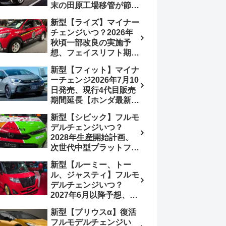
末の田原工場移管が節目
か、ハンマーヘッド採用
新型【ライズ】マイナー
のフェイスリフト予想
チェンジいつ？2026年
【トヨタ最新情報】
秋頃一部改良の実施予
2026年6月一部改良済
想、フェイスリフト期
み、消費税込価格559万
待、受注停止まだ？納期
9000円から
新型【フィット】マイナ
2～3ヵ月に短縮【ダイハ
ーチェンジ2026年7月10
ツ最新情報】前回改良は
日発売、現行4代目販売
2024年11月5日、価格
期間延長【ホンダ最新情
180.07～244.2万円、値
報】次期フィット5発表
上げ約8～10万円、法規
新型【シビック】フルモ
いつ？フルモデルチェン
対応、ハイブリッド
デルチェンジいつ？
ジは2029年頃まで遅れ
4WD追加まだ、フルモ
2028年生産開始計画、
る予想
デルチェンジはトヨタが
次世代中型プラットフォ
介入か
ーム採用、2.0L e:HEV
新型【ルーミー、トー
搭載予想【ホンダ最新情
ル、ジャスティ】フルモ
報】Honda S+ Shiftは現
デルチェンジいつ？
行e:HEV RS 消費税込
2027年6月以降予想、ビ
4,659,600円で先行導入
ッグマイナーチェンジも
新型【プリウスα】復活
う無い？【トヨタ最新情
フルモデルチェンジい
報】1.2Lハイブリッド追