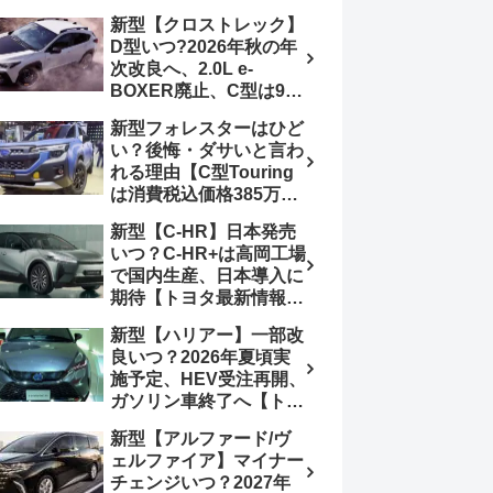
4日発売、DSBSⅡ・
報】特別仕様車
新型【クロストレック】
ACC・スズキコネクト
「ZC33S Final
D型いつ?2026年秋の年
採用
Edition」終了
次改良へ、2.0L e-
BOXER廃止、C型は9月
14日受注終了、CB18タ
新型フォレスターはひど
ーボ採用予想【スバル最
い？後悔・ダサいと言わ
新情報】
れる理由【C型Touring
は消費税込価格385万円
から、S:HEV燃費
新型【C-HR】日本発売
19.1km/L、納期4～5か
いつ？C-HR+は高岡工場
月】ナビUI・冬用タイ
で国内生産、日本導入に
ヤ・ウィルダネス日本発
期待【トヨタ最新情報】
売は？カーオブザイヤー
欧州では2026年3月発
とJNCAP大賞受賞後も
新型【ハリアー】一部改
売、2代目HEV・PHEV
残る注意点
良いつ？2026年夏頃実
は日本未導入
施予定、HEV受注再開、
ガソリン車終了へ【トヨ
タ最新情報】フルモデル
新型【アルファード/ヴ
チェンジ2027年以降予
ェルファイア】マイナー
想
チェンジいつ？2027年