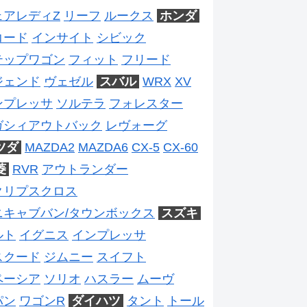
ェアレディZ
リーフ
ルークス
ホンダ
コード
インサイト
シビック
テップワゴン
フィット
フリード
ジェンド
ヴェゼル
スバル
WRX
XV
ンプレッサ
ソルテラ
フォレスター
ガシィアウトバック
レヴォーグ
ツダ
MAZDA2
MAZDA6
CX-5
CX-60
菱
RVR
アウトランダー
クリプスクロス
ニキャブバン/タウンボックス
スズキ
ルト
イグニス
インプレッサ
スクード
ジムニー
スイフト
ペーシア
ソリオ
ハスラー
ムーヴ
パン
ワゴンR
ダイハツ
タント
トール