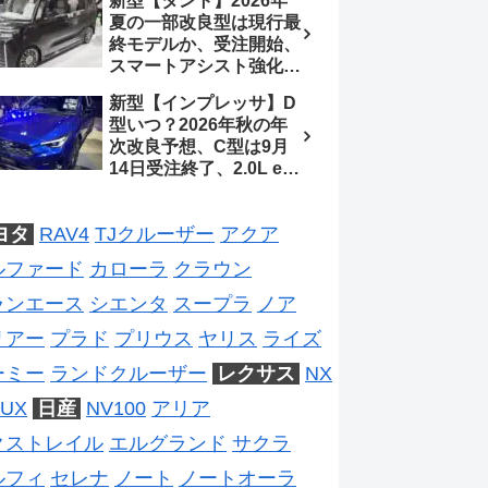
新型【タント】2026年
ジは2028年以降予想
待、S-Zに12.3インチメ
夏の一部改良型は現行最
ーター
終モデルか、受注開始、
スマートアシスト強化と
値上げ想定、2027年頃
新型【インプレッサ】D
フルモデルチェンジ予想
型いつ？2026年秋の年
【ダイハツ最新情報】
次改良予想、C型は9月
14日受注終了、2.0L e-
BOXER廃止、ストロン
グハイブリッド設定無し
ヨタ
RAV4
TJクルーザー
アクア
予想【スバル最新情報】
ルファード
カローラ
クラウン
ランエース
シエンタ
スープラ
ノア
リアー
プラド
プリウス
ヤリス
ライズ
ーミー
ランドクルーザー
レクサス
NX
UX
日産
NV100
アリア
クストレイル
エルグランド
サクラ
ルフィ
セレナ
ノート
ノートオーラ