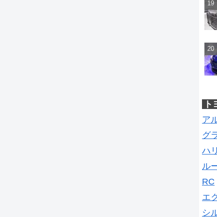
ト
ア
グ
ハ
ル
RC
エ
シ