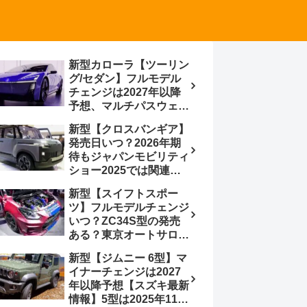
新型カローラ【ツーリン
グ/セダン】フルモデル
チェンジは2027年以降
予想、マルチパスウェイ
プラットフォーム採用、
新型【クロスバンギア】
BEVからの派生で新開発
発売日いつ？2026年期
小型エンジン搭載の
待もジャパンモビリティ
HEV/PHEV、ギガキャ
ショー2025では関連モ
ストの採用は無しか【ト
デルの出品無し【トヨタ
ヨタ最新情報】60周年記
新型【スイフトスポー
最新情報】ベース車ノ
念車発売
ツ】フルモデルチェンジ
ア/ヴォクシーの台湾生
いつ？ZC34S型の発売
産開始に注目、「ギア」
ある？東京オートサロン
のほか「コア」と「ツー
2026に期待、クールイ
ル」、デリカD:5対抗の
新型【ジムニー 6型】マ
エロー レヴはスイスポ
クロスオーバーSUVミニ
イナーチェンジは2027
コンセプトか？ハイブリ
バン
年以降予想【スズキ最新
ッド化/重量増/価格アッ
情報】5型は2025年11月
プが争点【スズキ最新情