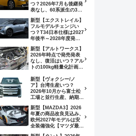
つ？2026年7月も後継発
加は次期型に期待
表なし、60系派生の3列
シートが2027年以降に
新型【エクストレイル】
発売される可能性は【ト
フルモデルチェンジい
ヨタ最新情報デザイン予
つ？T34日本仕様は2027
想画像】スライドドア装
年後半～2028年度発売
備の要望も
予想【日産最新情報】北
新型【アルトワークス】
米ローグe-POWERは
2026年時点で発売発表
2026年後半投入へ
なし、復活はいつ？アル
トの100kg軽量化計画は
継続中、現在80kgに目
新型【ヴォクシー/ノ
処、5MTターボとアルト
ア】台湾生産いつ？
スピリットに期待【スズ
2026年10月から富士松
キ最新情報】
工場と並行生産、納期短
縮へ【トヨタ最新情報】
新型【MAZDA3】2026
2026年5月6日マイナー
年夏の商品改良見込み、
チェンジ、価格 NOAH
欧州2027年モデルは安
326万1500円、VOXY
全装備強化【マツダ最新
375万1000円、特別仕様
情報】フルモデルチェン
車 WxBと煌の追加に期