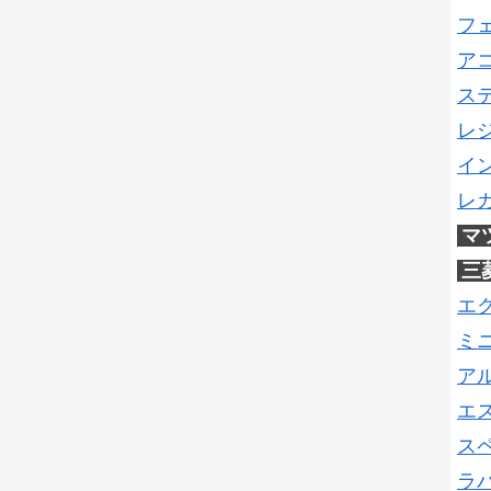
フ
ア
ス
レ
イ
レ
マ
三
エ
ミ
ア
エ
ス
ラ