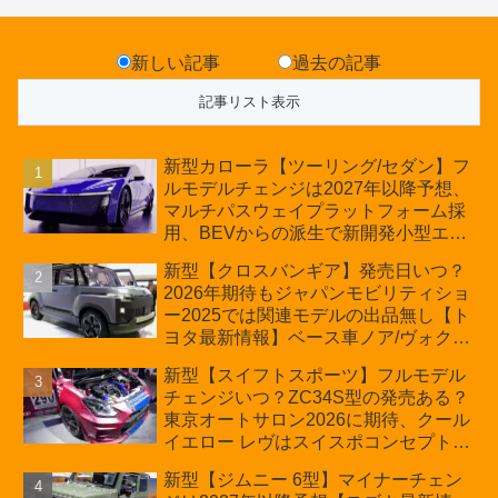
新しい記事
過去の記事
新型カローラ【ツーリング/セダン】フ
ルモデルチェンジは2027年以降予想、
マルチパスウェイプラットフォーム採
用、BEVからの派生で新開発小型エン
ジン搭載のHEV/PHEV、ギガキャスト
新型【クロスバンギア】発売日いつ？
の採用は無しか【トヨタ最新情報】60
2026年期待もジャパンモビリティショ
周年記念車発売
ー2025では関連モデルの出品無し【ト
ヨタ最新情報】ベース車ノア/ヴォクシ
ーの台湾生産開始に注目、「ギア」の
新型【スイフトスポーツ】フルモデル
ほか「コア」と「ツール」、デリカ
チェンジいつ？ZC34S型の発売ある？
D:5対抗のクロスオーバーSUVミニバ
東京オートサロン2026に期待、クール
ン
イエロー レヴはスイスポコンセプト
か？ハイブリッド化/重量増/価格アッ
新型【ジムニー 6型】マイナーチェン
プが争点【スズキ最新情報】特別仕様