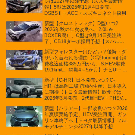
ジは2027年以降予想【スズキ最新情
車「ZC33S Final Edition」終了
報】5型は2025年11月4日発売、
DSBSⅡ・ACC・スズキコネクト採用
新型【クロストレック】D型いつ?
2026年秋の年次改良へ、2.0L e-
BOXER廃止、C型は9月14日受注終
了、CB18ターボ採用予想【スバル最
新情報】
新型フォレスターはひどい？後悔・ダ
サいと言われる理由【C型Touringは消
費税込価格385万円から、S:HEV燃費
19.1km/L、納期4～5か月】ナビUI・冬
用タイヤ・ウィルダネス日本発売は？
新型【C-HR】日本発売いつ？C-
カーオブザイヤーとJNCAP大賞受賞後
HR+は高岡工場で国内生産、日本導入
も残る注意点
に期待【トヨタ最新情報】欧州では
2026年3月発売、2代目HEV・PHEVは
日本未導入
新型【ハリアー】一部改良いつ？2026
年夏頃実施予定、HEV受注再開、ガソ
リン車終了へ【トヨタ最新情報】フル
モデルチェンジ2027年以降予想