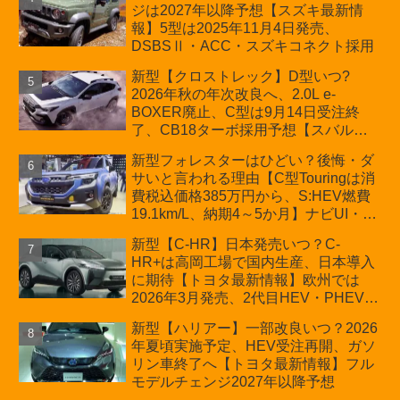
ジは2027年以降予想【スズキ最新情
車「ZC33S Final Edition」終了
報】5型は2025年11月4日発売、
DSBSⅡ・ACC・スズキコネクト採用
新型【クロストレック】D型いつ?
2026年秋の年次改良へ、2.0L e-
BOXER廃止、C型は9月14日受注終
了、CB18ターボ採用予想【スバル最
新情報】
新型フォレスターはひどい？後悔・ダ
サいと言われる理由【C型Touringは消
費税込価格385万円から、S:HEV燃費
19.1km/L、納期4～5か月】ナビUI・冬
用タイヤ・ウィルダネス日本発売は？
新型【C-HR】日本発売いつ？C-
カーオブザイヤーとJNCAP大賞受賞後
HR+は高岡工場で国内生産、日本導入
も残る注意点
に期待【トヨタ最新情報】欧州では
2026年3月発売、2代目HEV・PHEVは
日本未導入
新型【ハリアー】一部改良いつ？2026
年夏頃実施予定、HEV受注再開、ガソ
リン車終了へ【トヨタ最新情報】フル
モデルチェンジ2027年以降予想