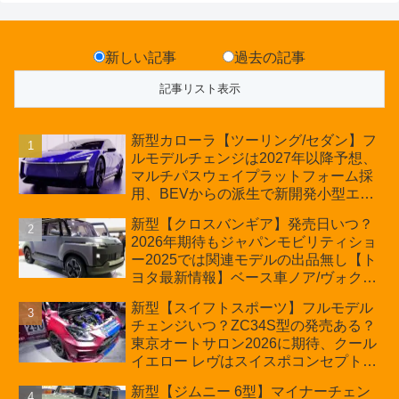
新しい記事
過去の記事
新型カローラ【ツーリング/セダン】フ
ルモデルチェンジは2027年以降予想、
マルチパスウェイプラットフォーム採
用、BEVからの派生で新開発小型エン
ジン搭載のHEV/PHEV、ギガキャスト
新型【クロスバンギア】発売日いつ？
の採用は無しか【トヨタ最新情報】60
2026年期待もジャパンモビリティショ
周年記念車発売
ー2025では関連モデルの出品無し【ト
ヨタ最新情報】ベース車ノア/ヴォクシ
ーの台湾生産開始に注目、「ギア」の
新型【スイフトスポーツ】フルモデル
ほか「コア」と「ツール」、デリカ
チェンジいつ？ZC34S型の発売ある？
D:5対抗のクロスオーバーSUVミニバ
東京オートサロン2026に期待、クール
ン
イエロー レヴはスイスポコンセプト
か？ハイブリッド化/重量増/価格アッ
新型【ジムニー 6型】マイナーチェン
プが争点【スズキ最新情報】特別仕様