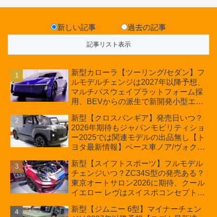
新しい記事
過去の記事
新型カローラ【ツーリング/セダン】フ
ルモデルチェンジは2027年以降予想、
マルチパスウェイプラットフォーム採
用、BEVからの派生で新開発小型エン
ジン搭載のHEV/PHEV、ギガキャスト
新型【クロスバンギア】発売日いつ？
の採用は無しか【トヨタ最新情報】60
2026年期待もジャパンモビリティショ
周年記念車発売
ー2025では関連モデルの出品無し【ト
ヨタ最新情報】ベース車ノア/ヴォクシ
ーの台湾生産開始に注目、「ギア」の
新型【スイフトスポーツ】フルモデル
ほか「コア」と「ツール」、デリカ
チェンジいつ？ZC34S型の発売ある？
D:5対抗のクロスオーバーSUVミニバ
東京オートサロン2026に期待、クール
ン
イエロー レヴはスイスポコンセプト
か？ハイブリッド化/重量増/価格アッ
新型【ジムニー 6型】マイナーチェン
プが争点【スズキ最新情報】特別仕様