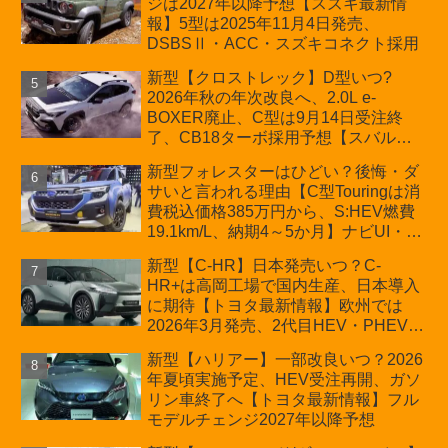
ジは2027年以降予想【スズキ最新情
車「ZC33S Final Edition」終了
報】5型は2025年11月4日発売、
DSBSⅡ・ACC・スズキコネクト採用
新型【クロストレック】D型いつ?
2026年秋の年次改良へ、2.0L e-
BOXER廃止、C型は9月14日受注終
了、CB18ターボ採用予想【スバル最
新情報】
新型フォレスターはひどい？後悔・ダ
サいと言われる理由【C型Touringは消
費税込価格385万円から、S:HEV燃費
19.1km/L、納期4～5か月】ナビUI・冬
用タイヤ・ウィルダネス日本発売は？
新型【C-HR】日本発売いつ？C-
カーオブザイヤーとJNCAP大賞受賞後
HR+は高岡工場で国内生産、日本導入
も残る注意点
に期待【トヨタ最新情報】欧州では
2026年3月発売、2代目HEV・PHEVは
日本未導入
新型【ハリアー】一部改良いつ？2026
年夏頃実施予定、HEV受注再開、ガソ
リン車終了へ【トヨタ最新情報】フル
モデルチェンジ2027年以降予想