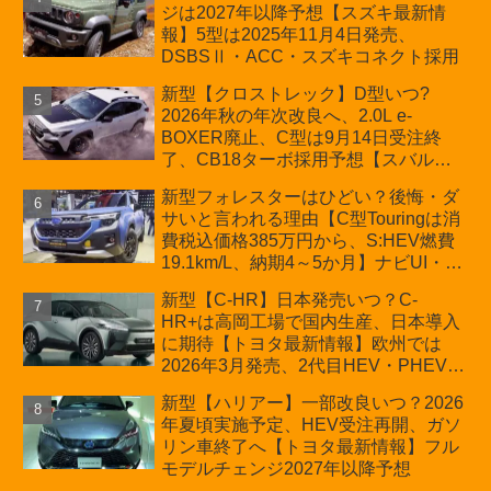
ジは2027年以降予想【スズキ最新情
車「ZC33S Final Edition」終了
報】5型は2025年11月4日発売、
DSBSⅡ・ACC・スズキコネクト採用
新型【クロストレック】D型いつ?
2026年秋の年次改良へ、2.0L e-
BOXER廃止、C型は9月14日受注終
了、CB18ターボ採用予想【スバル最
新情報】
新型フォレスターはひどい？後悔・ダ
サいと言われる理由【C型Touringは消
費税込価格385万円から、S:HEV燃費
19.1km/L、納期4～5か月】ナビUI・冬
用タイヤ・ウィルダネス日本発売は？
新型【C-HR】日本発売いつ？C-
カーオブザイヤーとJNCAP大賞受賞後
HR+は高岡工場で国内生産、日本導入
も残る注意点
に期待【トヨタ最新情報】欧州では
2026年3月発売、2代目HEV・PHEVは
日本未導入
新型【ハリアー】一部改良いつ？2026
年夏頃実施予定、HEV受注再開、ガソ
リン車終了へ【トヨタ最新情報】フル
モデルチェンジ2027年以降予想