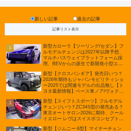
新しい記事
過去の記事
新型カローラ【ツーリング/セダン】フ
ルモデルチェンジは2027年以降予想、
マルチパスウェイプラットフォーム採
用、BEVからの派生で新開発小型エン
ジン搭載のHEV/PHEV、ギガキャスト
新型【クロスバンギア】発売日いつ？
の採用は無しか【トヨタ最新情報】60
2026年期待もジャパンモビリティショ
周年記念車発売
ー2025では関連モデルの出品無し【ト
ヨタ最新情報】ベース車ノア/ヴォクシ
ーの台湾生産開始に注目、「ギア」の
新型【スイフトスポーツ】フルモデル
ほか「コア」と「ツール」、デリカ
チェンジいつ？ZC34S型の発売ある？
D:5対抗のクロスオーバーSUVミニバ
東京オートサロン2026に期待、クール
ン
イエロー レヴはスイスポコンセプト
か？ハイブリッド化/重量増/価格アッ
新型【ジムニー 6型】マイナーチェン
プが争点【スズキ最新情報】特別仕様