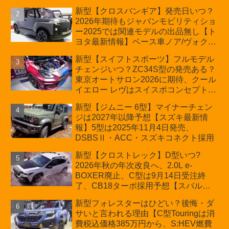
ジン搭載のHEV/PHEV、ギガキャスト
新型【クロスバンギア】発売日いつ？
の採用は無しか【トヨタ最新情報】60
2026年期待もジャパンモビリティショ
周年記念車発売
ー2025では関連モデルの出品無し【ト
ヨタ最新情報】ベース車ノア/ヴォクシ
ーの台湾生産開始に注目、「ギア」の
新型【スイフトスポーツ】フルモデル
ほか「コア」と「ツール」、デリカ
チェンジいつ？ZC34S型の発売ある？
D:5対抗のクロスオーバーSUVミニバ
東京オートサロン2026に期待、クール
ン
イエロー レヴはスイスポコンセプト
か？ハイブリッド化/重量増/価格アッ
新型【ジムニー 6型】マイナーチェン
プが争点【スズキ最新情報】特別仕様
ジは2027年以降予想【スズキ最新情
車「ZC33S Final Edition」終了
報】5型は2025年11月4日発売、
DSBSⅡ・ACC・スズキコネクト採用
新型【クロストレック】D型いつ?
2026年秋の年次改良へ、2.0L e-
BOXER廃止、C型は9月14日受注終
了、CB18ターボ採用予想【スバル最
新情報】
新型フォレスターはひどい？後悔・ダ
サいと言われる理由【C型Touringは消
費税込価格385万円から、S:HEV燃費