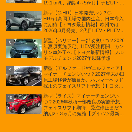
19.1km/L、納期4～5か月】ナビUI・冬
用タイヤ・ウィルダネス日本発売は？
新型【C-HR】日本発売いつ？C-
カーオブザイヤーとJNCAP大賞受賞後
HR+は高岡工場で国内生産、日本導入
も残る注意点
に期待【トヨタ最新情報】欧州では
2026年3月発売、2代目HEV・PHEVは
日本未導入
新型【ハリアー】一部改良いつ？2026
年夏頃実施予定、HEV受注再開、ガソ
リン車終了へ【トヨタ最新情報】フル
モデルチェンジ2027年以降予想
新型【アルファード/ヴェルファイア】
マイナーチェンジいつ？2027年末の田
原工場移管が節目か、ハンマーヘッド
採用のフェイスリフト予想【トヨタ最
新情報】2026年6月一部改良済み、消
新型【ライズ】マイナーチェンジい
費税込価格559万9000円から
つ？2026年秋頃一部改良の実施予想、
フェイスリフト期待、受注停止まだ？
納期2～3ヵ月に短縮【ダイハツ最新情
報】前回改良は2024年11月5日、価格
180.07～244.2万円、値上げ約8～10万
円、法規対応、ハイブリッド4WD追加