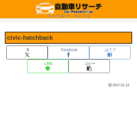
civic-hatchback
X
Facebook
はてブ
LINE
コピー
2017.01.13