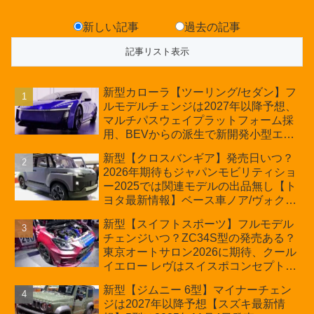
新しい記事
過去の記事
新型カローラ【ツーリング/セダン】フ
ルモデルチェンジは2027年以降予想、
マルチパスウェイプラットフォーム採
用、BEVからの派生で新開発小型エン
ジン搭載のHEV/PHEV、ギガキャスト
新型【クロスバンギア】発売日いつ？
の採用は無しか【トヨタ最新情報】60
2026年期待もジャパンモビリティショ
周年記念車発売
ー2025では関連モデルの出品無し【ト
ヨタ最新情報】ベース車ノア/ヴォクシ
ーの台湾生産開始に注目、「ギア」の
新型【スイフトスポーツ】フルモデル
ほか「コア」と「ツール」、デリカ
チェンジいつ？ZC34S型の発売ある？
D:5対抗のクロスオーバーSUVミニバ
東京オートサロン2026に期待、クール
ン
イエロー レヴはスイスポコンセプト
か？ハイブリッド化/重量増/価格アッ
新型【ジムニー 6型】マイナーチェン
プが争点【スズキ最新情報】特別仕様
ジは2027年以降予想【スズキ最新情
車「ZC33S Final Edition」終了