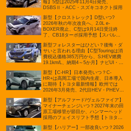
報】5型は2025年11月4日発売、
DSBSⅡ・ACC・スズキコネクト採用
新型【クロストレック】D型いつ?
2026年秋の年次改良へ、2.0L e-
BOXER廃止、C型は9月14日受注終
了、CB18ターボ採用予想【スバル最
新情報】
新型フォレスターはひどい？後悔・ダ
サいと言われる理由【C型Touringは消
費税込価格385万円から、S:HEV燃費
19.1km/L、納期4～5か月】ナビUI・冬
用タイヤ・ウィルダネス日本発売は？
新型【C-HR】日本発売いつ？C-
カーオブザイヤーとJNCAP大賞受賞後
HR+は高岡工場で国内生産、日本導入
も残る注意点
に期待【トヨタ最新情報】欧州では
2026年3月発売、2代目HEV・PHEVは
日本未導入
新型【アルファード/ヴェルファイア】
マイナーチェンジいつ？2027年末の田
原工場移管が節目か、ハンマーヘッド
採用のフェイスリフト予想【トヨタ最
新情報】2026年6月一部改良済み、消
新型【ハリアー】一部改良いつ？2026
費税込価格559万9000円から