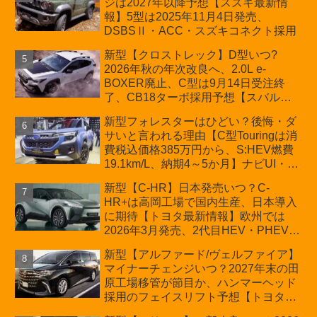
ジは2027年以降予想【スズキ最新情
車「ZC33S Final Edition」終了
報】5型は2025年11月4日発売、
DSBSⅡ・ACC・スズキコネクト採用
新型【クロストレック】D型いつ?
2026年秋の年次改良へ、2.0L e-
BOXER廃止、C型は9月14日受注終
了、CB18ターボ採用予想【スバル最
新情報】
新型フォレスターはひどい？後悔・ダ
サいと言われる理由【C型Touringは消
費税込価格385万円から、S:HEV燃費
19.1km/L、納期4～5か月】ナビUI・冬
用タイヤ・ウィルダネス日本発売は？
新型【C-HR】日本発売いつ？C-
カーオブザイヤーとJNCAP大賞受賞後
HR+は高岡工場で国内生産、日本導入
も残る注意点
に期待【トヨタ最新情報】欧州では
2026年3月発売、2代目HEV・PHEVは
日本未導入
新型【アルファード/ヴェルファイア】
マイナーチェンジいつ？2027年末の田
原工場移管が節目か、ハンマーヘッド
採用のフェイスリフト予想【トヨタ最
新情報】2026年6月一部改良済み、消