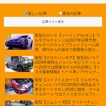
新しい記事
過去の記事
新型カローラ【ツーリング/セダン】フ
ルモデルチェンジは2027年以降予想、
マルチパスウェイプラットフォーム採
用、BEVからの派生で新開発小型エン
ジン搭載のHEV/PHEV、ギガキャスト
新型【クロスバンギア】発売日いつ？
の採用は無しか【トヨタ最新情報】60
2026年期待もジャパンモビリティショ
周年記念車発売
ー2025では関連モデルの出品無し【ト
ヨタ最新情報】ベース車ノア/ヴォクシ
ーの台湾生産開始に注目、「ギア」の
新型【スイフトスポーツ】フルモデル
ほか「コア」と「ツール」、デリカ
チェンジいつ？ZC34S型の発売ある？
D:5対抗のクロスオーバーSUVミニバ
東京オートサロン2026に期待、クール
ン
イエロー レヴはスイスポコンセプト
か？ハイブリッド化/重量増/価格アッ
新型【ジムニー 6型】マイナーチェン
プが争点【スズキ最新情報】特別仕様