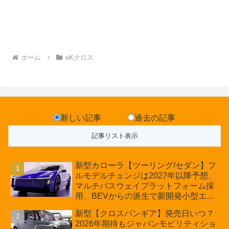
ホーム
eKクロス
新しい記事
過去の記事
新型カローラ【ツーリング/セダン】フ
ルモデルチェンジは2027年以降予想、
マルチパスウェイプラットフォーム採
用、BEVからの派生で新開発小型エン
ジン搭載のHEV/PHEV、ギガキャスト
新型【クロスバンギア】発売日いつ？
の採用は無しか【トヨタ最新情報】60
2026年期待もジャパンモビリティショ
周年記念車発売