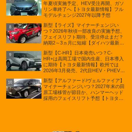
年夏頃実施予定、HEV受注再開、ガソ
も残る注意点
リン車終了へ【トヨタ最新情報】フル
モデルチェンジ2027年以降予想
新型【ライズ】マイナーチェンジい
つ？2026年秋頃一部改良の実施予想、
フェイスリフト期待、受注停止まだ？
納期2～3ヵ月に短縮【ダイハツ最新情
報】前回改良は2024年11月5日、価格
新型【C-HR】日本発売いつ？C-
180.07～244.2万円、値上げ約8～10万
HR+は高岡工場で国内生産、日本導入
円、法規対応、ハイブリッド4WD追加
に期待【トヨタ最新情報】欧州では
まだ、フルモデルチェンジはトヨタが
2026年3月発売、2代目HEV・PHEVは
介入か
日本未導入
新型【アルファード/ヴェルファイア】
マイナーチェンジいつ？2027年末の田
原工場移管が節目か、ハンマーヘッド
採用のフェイスリフト予想【トヨタ最
新情報】2026年6月一部改良済み、消
費税込価格559万9000円から