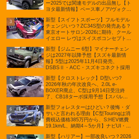
ー2025では関連モデルの出品無し【ト
ヨタ最新情報】ベース車ノア/ヴォクシ
ーの台湾生産開始に注目、「ギア」の
新型【スイフトスポーツ】フルモデル
ほか「コア」と「ツール」、デリカ
チェンジいつ？ZC34S型の発売ある？
D:5対抗のクロスオーバーSUVミニバ
東京オートサロン2026に期待、クール
ン
イエロー レヴはスイスポコンセプト
か？ハイブリッド化/重量増/価格アッ
新型【ジムニー 6型】マイナーチェン
プが争点【スズキ最新情報】特別仕様
ジは2027年以降予想【スズキ最新情
車「ZC33S Final Edition」終了
報】5型は2025年11月4日発売、
DSBSⅡ・ACC・スズキコネクト採用
新型【クロストレック】D型いつ?
2026年秋の年次改良へ、2.0L e-
BOXER廃止、C型は9月14日受注終
了、CB18ターボ採用予想【スバル最
新情報】
新型フォレスターはひどい？後悔・ダ
サいと言われる理由【C型Touringは消
費税込価格385万円から、S:HEV燃費
19.1km/L、納期4～5か月】ナビUI・冬
用タイヤ・ウィルダネス日本発売は？
新型【ハリアー】一部改良いつ？2026
カーオブザイヤーとJNCAP大賞受賞後