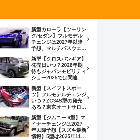
新型カローラ【ツーリン
グ/セダン】フルモデル
チェンジは2027年以降
予想、マルチパスウェイ
プラットフォーム採用、
新型【クロスバンギア】
BEVからの派生で新開発
発売日いつ？2026年期
小型エンジン搭載の
待もジャパンモビリティ
HEV/PHEV、ギガキャ
ショー2025では関連モ
ストの採用は無しか【ト
デルの出品無し【トヨタ
ヨタ最新情報】60周年記
新型【スイフトスポー
最新情報】ベース車ノ
念車発売
ツ】フルモデルチェンジ
ア/ヴォクシーの台湾生
いつ？ZC34S型の発売
産開始に注目、「ギア」
ある？東京オートサロン
のほか「コア」と「ツー
2026に期待、クールイ
ル」、デリカD:5対抗の
新型【ジムニー 6型】マ
エロー レヴはスイスポ
クロスオーバーSUVミニ
イナーチェンジは2027
コンセプトか？ハイブリ
バン
年以降予想【スズキ最新
ッド化/重量増/価格アッ
情報】5型は2025年11月
プが争点【スズキ最新情