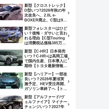
4日発売、DSBSⅡ・
報】特別仕様車
新型【クロストレック】
ACC・スズキコネクト
「ZC33S Final
D型いつ?2026年秋の年
採用
Edition」終了
次改良へ、2.0L e-
BOXER廃止、C型は9月
14日受注終了、CB18タ
新型フォレスターはひど
ーボ採用予想【スバル最
い？後悔・ダサいと言わ
新情報】
れる理由【C型Touring
は消費税込価格385万円
から、S:HEV燃費
新型【C-HR】日本発売
19.1km/L、納期4～5か
いつ？C-HR+は高岡工場
月】ナビUI・冬用タイ
で国内生産、日本導入に
ヤ・ウィルダネス日本発
期待【トヨタ最新情報】
売は？カーオブザイヤー
欧州では2026年3月発
とJNCAP大賞受賞後も
新型【ハリアー】一部改
売、2代目HEV・PHEV
残る注意点
良いつ？2026年夏頃実
は日本未導入
施予定、HEV受注再開、
ガソリン車終了へ【トヨ
タ最新情報】フルモデル
新型【アルファード/ヴ
チェンジ2027年以降予
ェルファイア】マイナー
想
チェンジいつ？2027年