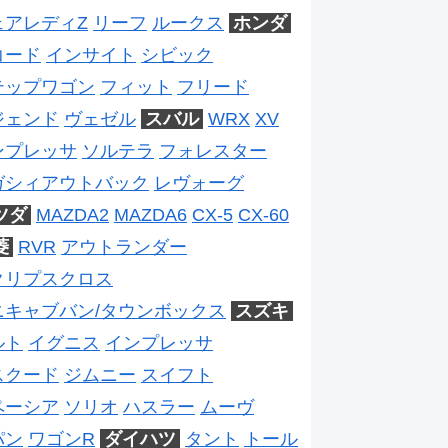
ェアレディZ
リーフ
ルークス
ホンダ
コード
インサイト
シビック
テップワゴン
フィット
フリード
ジェンド
ヴェゼル
スバル
WRX
XV
ンプレッサ
ソルテラ
フォレスター
ガシィアウトバック
レヴォーグ
ツダ
MAZDA2
MAZDA6
CX-5
CX-60
菱
RVR
アウトランダー
クリプスクロス
ニキャブバン/タウンボックス
スズキ
ルト
イグニス
インプレッサ
スクード
ジムニー
スイフト
ペーシア
ソリオ
ハスラー
ムーヴ
パン
ワゴンR
ダイハツ
タント
トール