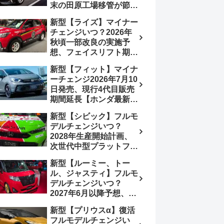
末の田原工場移管が節目
か、ハンマーヘッド採用
新型【ライズ】マイナー
のフェイスリフト予想
チェンジいつ？2026年
【トヨタ最新情報】
秋頃一部改良の実施予
2026年6月一部改良済
想、フェイスリフト期
み、消費税込価格559万
待、受注停止まだ？納期
9000円から
新型【フィット】マイナ
2～3ヵ月に短縮【ダイハ
ーチェンジ2026年7月10
ツ最新情報】前回改良は
日発売、現行4代目販売
2024年11月5日、価格
期間延長【ホンダ最新情
180.07～244.2万円、値
報】次期フィット5発表
上げ約8～10万円、法規
新型【シビック】フルモ
いつ？フルモデルチェン
対応、ハイブリッド
デルチェンジいつ？
ジは2029年頃まで遅れ
4WD追加まだ、フルモ
2028年生産開始計画、
る予想
デルチェンジはトヨタが
次世代中型プラットフォ
介入か
ーム採用、2.0L e:HEV
新型【ルーミー、トー
搭載予想【ホンダ最新情
ル、ジャスティ】フルモ
報】Honda S+ Shiftは現
デルチェンジいつ？
行e:HEV RS 消費税込
2027年6月以降予想、ビ
4,659,600円で先行導入
ッグマイナーチェンジも
新型【プリウスα】復活
う無い？【トヨタ最新情
フルモデルチェンジい
報】1.2Lハイブリッド追