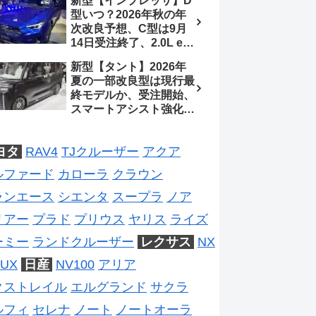
新型【インプレッサ】D
ジは2028年以降予想
待、S-Zに12.3インチメ
型いつ？2026年秋の年
ーター
次改良予想、C型は9月
14日受注終了、2.0L e-
BOXER廃止、ストロン
新型【タント】2026年
グハイブリッド設定無し
夏の一部改良型は現行最
予想【スバル最新情報】
終モデルか、受注開始、
スマートアシスト強化と
値上げ想定、2027年頃
フルモデルチェンジ予想
ヨタ
RAV4
TJクルーザー
アクア
【ダイハツ最新情報】
ルファード
カローラ
クラウン
ランエース
シエンタ
スープラ
ノア
リアー
プラド
プリウス
ヤリス
ライズ
ーミー
ランドクルーザー
レクサス
NX
UX
日産
NV100
アリア
クストレイル
エルグランド
サクラ
ルフィ
セレナ
ノート
ノートオーラ