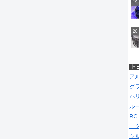
ト
ア
グ
ハ
ル
RC
エ
シ