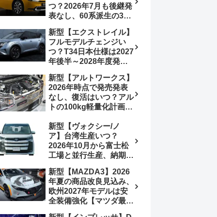
つ？2026年7月も後継発
加は次期型に期待
表なし、60系派生の3列
シートが2027年以降に
新型【エクストレイル】
発売される可能性は【ト
フルモデルチェンジい
ヨタ最新情報デザイン予
つ？T34日本仕様は2027
想画像】スライドドア装
年後半～2028年度発売
備の要望も
予想【日産最新情報】北
新型【アルトワークス】
米ローグe-POWERは
2026年時点で発売発表
2026年後半投入へ
なし、復活はいつ？アル
トの100kg軽量化計画は
継続中、現在80kgに目
新型【ヴォクシー/ノ
処、5MTターボとアルト
ア】台湾生産いつ？
スピリットに期待【スズ
2026年10月から富士松
キ最新情報】
工場と並行生産、納期短
縮へ【トヨタ最新情報】
新型【MAZDA3】2026
2026年5月6日マイナー
年夏の商品改良見込み、
チェンジ、価格 NOAH
欧州2027年モデルは安
326万1500円、VOXY
全装備強化【マツダ最新
375万1000円、特別仕様
情報】フルモデルチェン
車 WxBと煌の追加に期