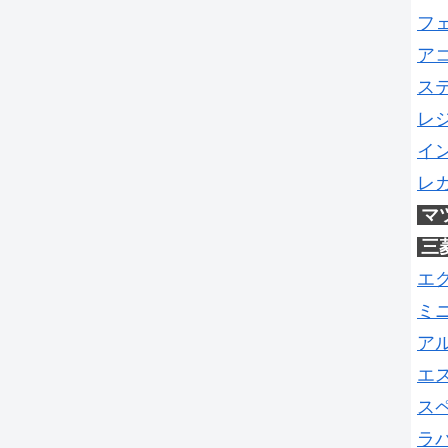
フ
ア
ス
レ
イ
レ
マ
三
エ
ミ
ア
エ
ス
ラ